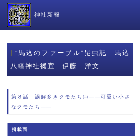
神社新報
“馬込のファーブル”昆虫記 馬込
八幡神社禰宜 伊藤 洋文
第８話 誤解多きクモたち㈡――可愛い小さ
なクモたち――
掲載面