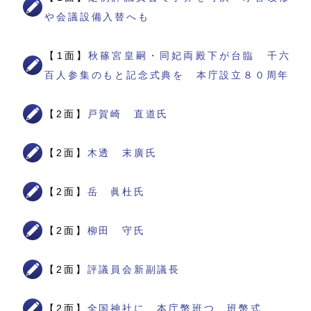
や会議設備入替へも
【1面】
秋篠宮皇嗣・同妃両殿下が台臨 千六
百人参集のもと記念式典を 本庁設立８０周年
【2面】
戸賀崎 直道氏
【2面】
木透 末廣氏
【2面】
岳 眞杜氏
【2面】
柳田 守氏
【2面】
評議員会新副議長
【2面】
全国神社に 本庁幣班つ 班幣式