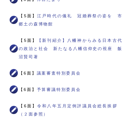
【5面】
江戸時代の儀礼 冠婚葬祭の姿を 市
郷土の森博物館
【5面】
【新刊紹介】八幡神からみる日本古代
の政治と社会 新たなる八幡信仰史の視座 飯
沼賢司著
【6面】
議案審査特別委員会
【6面】
予算審議特別委員会
【6面】
令和八年五月定例評議員会総長挨拶
（２面参照）