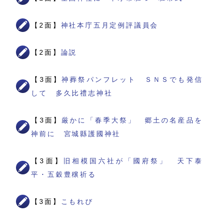
【2面】
神社本庁五月定例評議員会
【2面】
論説
【3面】
神葬祭パンフレット ＳＮＳでも発信
して 多久比禮志神社
【3面】
厳かに「春季大祭」 郷土の名産品を
神前に 宮城縣護國神社
【3面】
旧相模国六社が「國府祭」 天下泰
平・五穀豊穣祈る
【3面】
こもれび