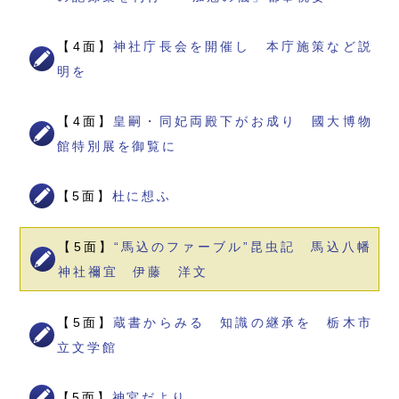
【4面】
神社庁長会を開催し 本庁施策など説
明を
【4面】
皇嗣・同妃両殿下がお成り 國大博物
館特別展を御覧に
【5面】
杜に想ふ
【5面】
“馬込のファーブル”昆虫記 馬込八幡
神社禰宜 伊藤 洋文
【5面】
蔵書からみる 知識の継承を 栃木市
立文学館
【5面】
神宮だより