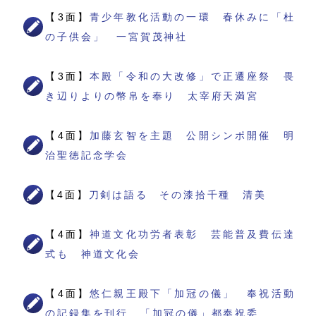
【3面】
青少年教化活動の一環 春休みに「杜
の子供会」 一宮賀茂神社
【3面】
本殿「令和の大改修」で正遷座祭 畏
き辺りよりの幣帛を奉り 太宰府天満宮
【4面】
加藤玄智を主題 公開シンポ開催 明
治聖徳記念学会
【4面】
刀剣は語る その漆拾千種 清美
【4面】
神道文化功労者表彰 芸能普及費伝達
式も 神道文化会
【4面】
悠仁親王殿下「加冠の儀」 奉祝活動
の記録集を刊行 「加冠の儀」都奉祝委