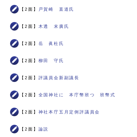
【2面】
戸賀崎 直道氏
【2面】
木透 末廣氏
【2面】
岳 眞杜氏
【2面】
柳田 守氏
【2面】
評議員会新副議長
【2面】
全国神社に 本庁幣班つ 班幣式
【2面】
神社本庁五月定例評議員会
【2面】
論説