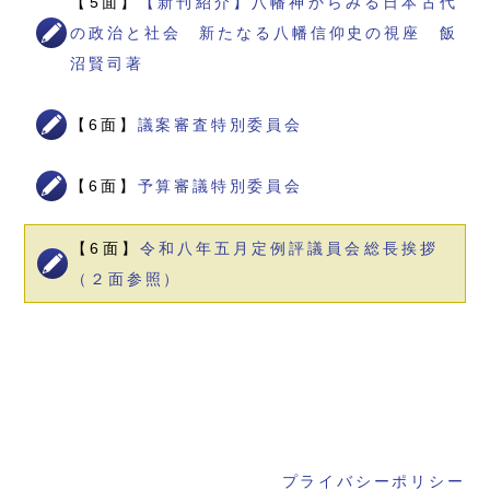
【5面】
【新刊紹介】八幡神からみる日本古代
の政治と社会 新たなる八幡信仰史の視座 飯
沼賢司著
【6面】
議案審査特別委員会
【6面】
予算審議特別委員会
【6面】
令和八年五月定例評議員会総長挨拶
（２面参照）
プライバシーポリシー