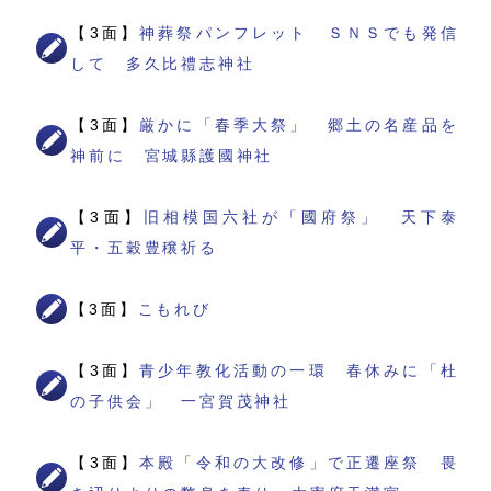
【3面】
神葬祭パンフレット ＳＮＳでも発信
して 多久比禮志神社
【3面】
厳かに「春季大祭」 郷土の名産品を
神前に 宮城縣護國神社
【3面】
旧相模国六社が「國府祭」 天下泰
平・五穀豊穣祈る
【3面】
こもれび
【3面】
青少年教化活動の一環 春休みに「杜
の子供会」 一宮賀茂神社
【3面】
本殿「令和の大改修」で正遷座祭 畏