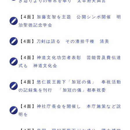
き辺りよりの幣帛を奉り 太宰府天満宮
【4面】
加藤玄智を主題 公開シンポ開催 明
治聖徳記念学会
【4面】
刀剣は語る その漆拾千種 清美
【4面】
神道文化功労者表彰 芸能普及費伝達
式も 神道文化会
【4面】
悠仁親王殿下「加冠の儀」 奉祝活動
の記録集を刊行 「加冠の儀」都奉祝委
【4面】
神社庁長会を開催し 本庁施策など説
明を