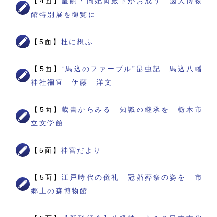
【4面】
皇嗣・同妃両殿下がお成り 國大博物
館特別展を御覧に
【5面】
杜に想ふ
【5面】
“馬込のファーブル”昆虫記 馬込八幡
神社禰宜 伊藤 洋文
【5面】
蔵書からみる 知識の継承を 栃木市
立文学館
【5面】
神宮だより
【5面】
江戸時代の儀礼 冠婚葬祭の姿を 市
郷土の森博物館