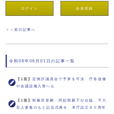
ログイン
会員登録
＜＜前の記事へ
令和08年06月01日の記事一覧
【1面】
定例評議員会で予算を可決 庁舎改修
や会議設備入替へも
【1面】
秋篠宮皇嗣・同妃両殿下が台臨 千六
百人参集のもと記念式典を 本庁設立８０周年