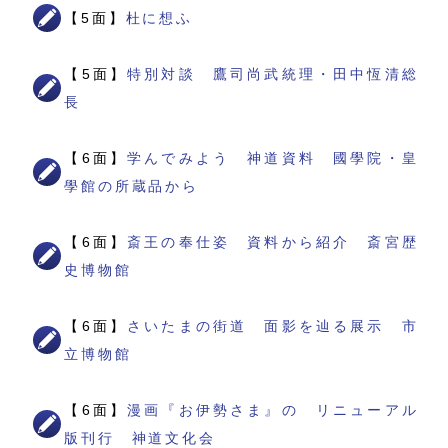
【5面】
杜に想ふ
【5面】
特別対談 鷹司尚武統理・田中恆清総
長
【6面】
学んでみよう 神道資料 國學院・皇
學館の所蔵品から
【6面】
斎王の奉仕姿 資料から紹介 斎宮歴
史博物館
【6面】
さいたまの街道 面影を辿る展示 市
立博物館
【6面】
漫画『お伊勢さま』の リニューアル
版刊行 神道文化会