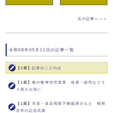
次の記事へ＞＞
令和08年05月11日の記事一覧
【1面】
記者のことのは
【1面】
春の敬神功労賞章 役員・総代など２
４四人が栄に
【1面】
天皇・皇后両陛下御臨席のもと 昭和
百年の記念式典