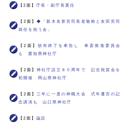
【2面】
庁長・副庁長選任
【2面】
◆「新木名誉宮司長老敬称と友田宮司
就任を祝う会」
【2面】
頒布終了を奉告し 奉斎推進委員会
も 愛知県神社庁
【2面】
神社庁設立８０周年で 記念祝賀会を
初開催 岡山県神社庁
【2面】
三年に一度の神職大会 式年遷宮の記
念講演も 山口県神社庁
【2面】
論説