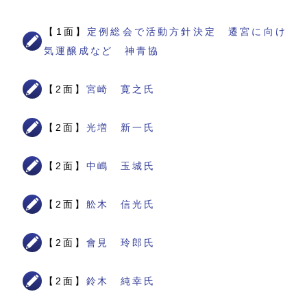
【1面】
定例総会で活動方針決定 遷宮に向け
気運醸成など 神青協
【2面】
宮崎 寛之氏
【2面】
光増 新一氏
【2面】
中嶋 玉城氏
【2面】
舩木 信光氏
【2面】
會見 玲郎氏
【2面】
鈴木 純幸氏