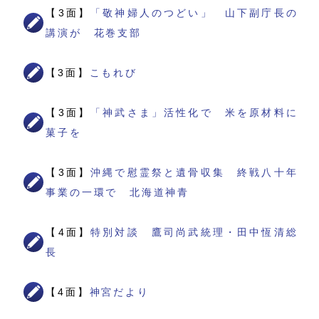
【3面】
「敬神婦人のつどい」 山下副庁長の
講演が 花巻支部
【3面】
こもれび
【3面】
「神武さま」活性化で 米を原材料に
菓子を
【3面】
沖縄で慰霊祭と遺骨収集 終戦八十年
事業の一環で 北海道神青
【4面】
特別対談 鷹司尚武統理・田中恆清総
長
【4面】
神宮だより