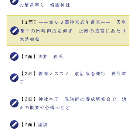
の幣帛奉り 靖國神社
【1面】
――第６３回神宮式年遷宮―― 天皇
陛下の日時御治定仰ぎ 正殿の造営にあたり
木造始祭
【2面】
酒井 務氏
【2面】
教誨ノススメ 改訂版を発行 神社本
庁
【2面】
神社本庁 教誨師の養成研修会で 矯
正の概要や心構へなど
【2面】
論説