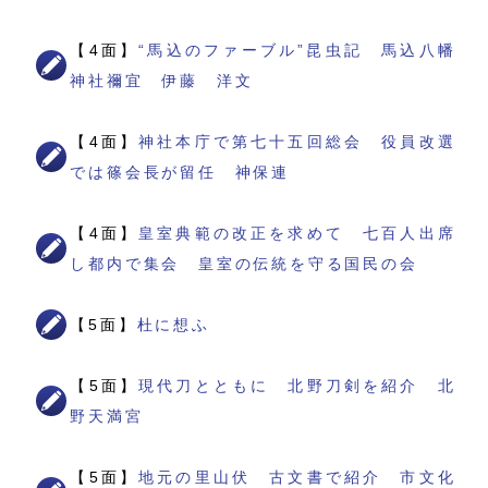
【4面】
“馬込のファーブル”昆虫記 馬込八幡
神社禰宜 伊藤 洋文
【4面】
神社本庁で第七十五回総会 役員改選
では篠会長が留任 神保連
【4面】
皇室典範の改正を求めて 七百人出席
し都内で集会 皇室の伝統を守る国民の会
【5面】
杜に想ふ
【5面】
現代刀とともに 北野刀剣を紹介 北
野天満宮
【5面】
地元の里山伏 古文書で紹介 市文化