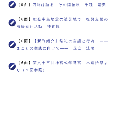
【6面】
刀剣は語る その陸拾玖 千種 清美
【6面】
能登半島地震の被災地で 復興支援の
清掃奉仕活動 神青協
【6面】
【新刊紹介】祭祀の言語と行為 ――
まことの実践に向けて―― 足立 涼著
【6面】
第六十三回神宮式年遷宮 木造始祭よ
り（１面参照）