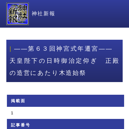
神社新報
――第６３回神宮式年遷宮――
天皇陛下の日時御治定仰ぎ 正殿
の造営にあたり木造始祭
掲載面
1
記事番号