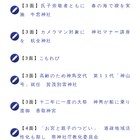
【3面】
氏子崇敬者ともに 春の海で禊を実
施 牛窓神社
【3面】
カメラマン対象に 神社マナー講座
を 杭全神社
【3面】
こもれび
【3面】
高齢のため神馬交代 第１１代「神山
号」就任 賀茂別雷神社
【3面】
十二年に一度の大祭 神輿が船に乗り
渡御 香取神宮
【4面】
「お宮と親子のつどい」 過疎地域活
性化も期し 県神社庁教化委員会