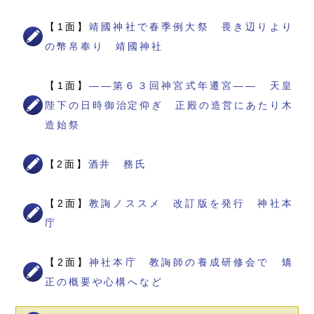
【1面】
靖國神社で春季例大祭 畏き辺りより
の幣帛奉り 靖國神社
【1面】
――第６３回神宮式年遷宮―― 天皇
陛下の日時御治定仰ぎ 正殿の造営にあたり木
造始祭
【2面】
酒井 務氏
【2面】
教誨ノススメ 改訂版を発行 神社本
庁
【2面】
神社本庁 教誨師の養成研修会で 矯
正の概要や心構へなど