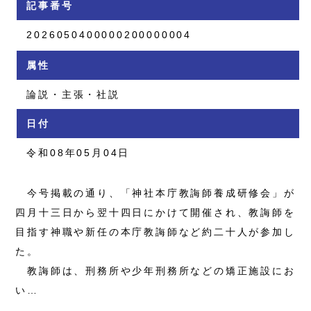
記事番号
2026050400000200000004
属性
論説・主張・社説
日付
令和08年05月04日
今号掲載の通り、「神社本庁教誨師養成研修会」が
四月十三日から翌十四日にかけて開催され、教誨師を
目指す神職や新任の本庁教誨師など約二十人が参加し
た。
教誨師は、刑務所や少年刑務所などの矯正施設にお
い…