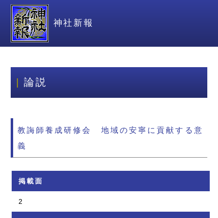
神社新報
論説
教誨師養成研修会 地域の安寧に貢献する意
義
掲載面
2