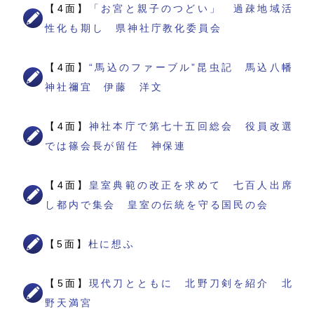
【4面】
「お宮と親子のつどい」 過疎地域活
性化も期し 県神社庁教化委員会
【4面】
“馬込のファーブル”昆虫記 馬込八幡
神社禰宜 伊藤 洋文
【4面】
神社本庁で第七十五回総会 役員改選
では篠会長が留任 神保連
【4面】
皇室典範の改正を求めて 七百人出席
し都内で集会 皇室の伝統を守る国民の会
【5面】
杜に想ふ
【5面】
現代刀とともに 北野刀剣を紹介 北
野天満宮