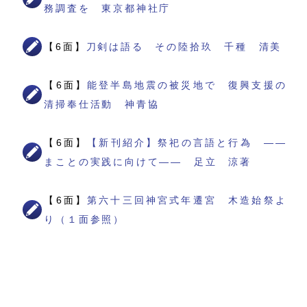
務調査を 東京都神社庁
【6面】
刀剣は語る その陸拾玖 千種 清美
【6面】
能登半島地震の被災地で 復興支援の
清掃奉仕活動 神青協
【6面】
【新刊紹介】祭祀の言語と行為 ――
まことの実践に向けて―― 足立 涼著
【6面】
第六十三回神宮式年遷宮 木造始祭よ
り（１面参照）