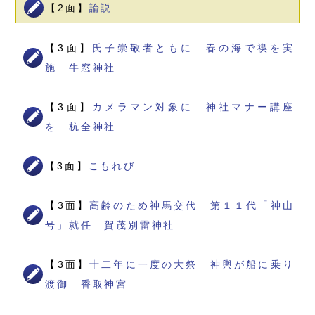
【2面】
論説
【3面】
氏子崇敬者ともに 春の海で禊を実
施 牛窓神社
【3面】
カメラマン対象に 神社マナー講座
を 杭全神社
【3面】
こもれび
【3面】
高齢のため神馬交代 第１１代「神山
号」就任 賀茂別雷神社
【3面】
十二年に一度の大祭 神輿が船に乗り
渡御 香取神宮