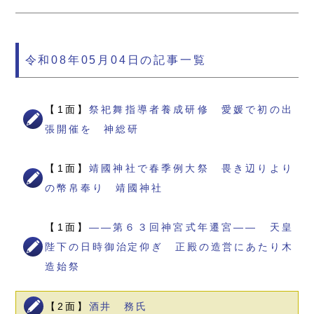
令和08年05月04日の記事一覧
【1面】
祭祀舞指導者養成研修 愛媛で初の出
張開催を 神総研
【1面】
靖國神社で春季例大祭 畏き辺りより
の幣帛奉り 靖國神社
【1面】
――第６３回神宮式年遷宮―― 天皇
陛下の日時御治定仰ぎ 正殿の造営にあたり木
造始祭
【2面】
酒井 務氏