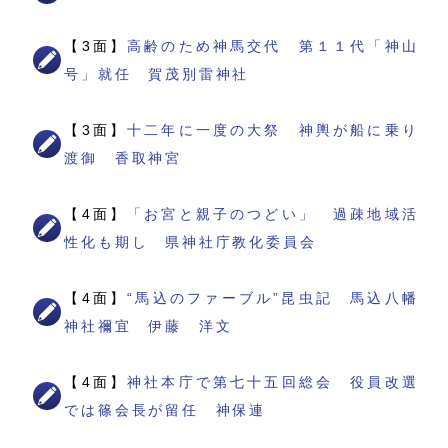
【3面】
高齢のため神馬交代 第１１代「神山
号」就任 賀茂別雷神社
【3面】
十二年に一度の大祭 神輿が船に乗り
渡御 香取神宮
【4面】
「お宮と親子のつどい」 過疎地域活
性化も期し 県神社庁教化委員会
【4面】
“馬込のファーブル”昆虫記 馬込八幡
神社禰宜 伊藤 洋文
【4面】
神社本庁で第七十五回総会 役員改選
では篠会長が留任 神保連