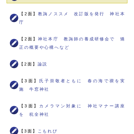
【2面】
教誨ノススメ 改訂版を発行 神社本
庁
【2面】
神社本庁 教誨師の養成研修会で 矯
正の概要や心構へなど
【2面】
論説
【3面】
氏子崇敬者ともに 春の海で禊を実
施 牛窓神社
【3面】
カメラマン対象に 神社マナー講座
を 杭全神社
【3面】
こもれび