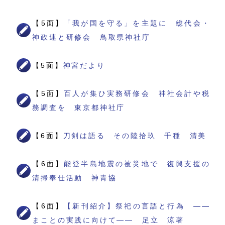
【5面】
「我が国を守る」を主題に 総代会・
神政連と研修会 鳥取県神社庁
【5面】
神宮だより
【5面】
百人が集ひ実務研修会 神社会計や税
務調査を 東京都神社庁
【6面】
刀剣は語る その陸拾玖 千種 清美
【6面】
能登半島地震の被災地で 復興支援の
清掃奉仕活動 神青協
【6面】
【新刊紹介】祭祀の言語と行為 ――
まことの実践に向けて―― 足立 涼著