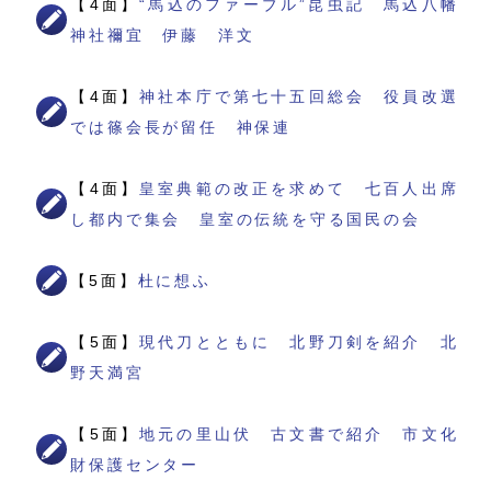
【4面】
“馬込のファーブル”昆虫記 馬込八幡
神社禰宜 伊藤 洋文
【4面】
神社本庁で第七十五回総会 役員改選
では篠会長が留任 神保連
【4面】
皇室典範の改正を求めて 七百人出席
し都内で集会 皇室の伝統を守る国民の会
【5面】
杜に想ふ
【5面】
現代刀とともに 北野刀剣を紹介 北
野天満宮
【5面】
地元の里山伏 古文書で紹介 市文化
財保護センター