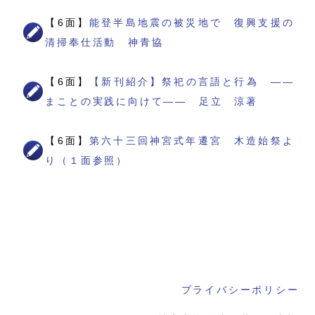
【6面】
能登半島地震の被災地で 復興支援の
清掃奉仕活動 神青協
【6面】
【新刊紹介】祭祀の言語と行為 ――
まことの実践に向けて―― 足立 涼著
【6面】
第六十三回神宮式年遷宮 木造始祭よ
り（１面参照）
プライバシーポリシー