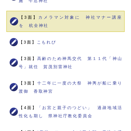
施 牛窓神社
【3面】
カメラマン対象に 神社マナー講座
を 杭全神社
【3面】
こもれび
【3面】
高齢のため神馬交代 第１１代「神山
号」就任 賀茂別雷神社
【3面】
十二年に一度の大祭 神輿が船に乗り
渡御 香取神宮
【4面】
「お宮と親子のつどい」 過疎地域活
性化も期し 県神社庁教化委員会