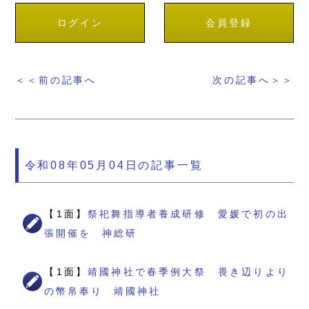
ログイン
会員登録
＜＜前の記事へ
次の記事へ＞＞
令和08年05月04日の記事一覧
【1面】
祭祀舞指導者養成研修 愛媛で初の出
張開催を 神総研
【1面】
靖國神社で春季例大祭 畏き辺りより
の幣帛奉り 靖國神社