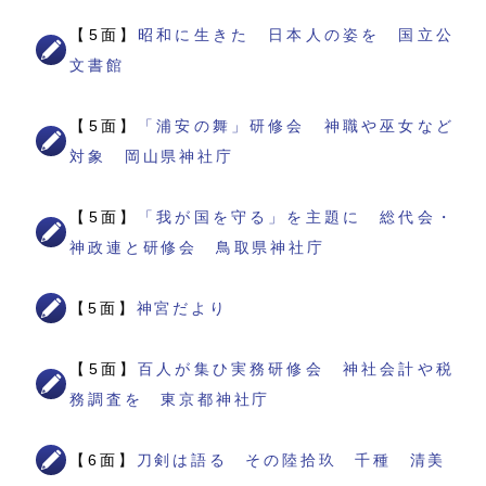
【5面】
昭和に生きた 日本人の姿を 国立公
文書館
【5面】
「浦安の舞」研修会 神職や巫女など
対象 岡山県神社庁
【5面】
「我が国を守る」を主題に 総代会・
神政連と研修会 鳥取県神社庁
【5面】
神宮だより
【5面】
百人が集ひ実務研修会 神社会計や税
務調査を 東京都神社庁
【6面】
刀剣は語る その陸拾玖 千種 清美