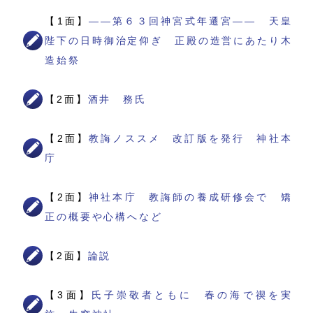
【1面】
――第６３回神宮式年遷宮―― 天皇
陛下の日時御治定仰ぎ 正殿の造営にあたり木
造始祭
【2面】
酒井 務氏
【2面】
教誨ノススメ 改訂版を発行 神社本
庁
【2面】
神社本庁 教誨師の養成研修会で 矯
正の概要や心構へなど
【2面】
論説
【3面】
氏子崇敬者ともに 春の海で禊を実