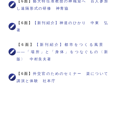
【6面】
藝大特任准教授の神職迎へ 百人参加
し遠隔形式の研修 神青協
【6面】
【新刊紹介】神道のひかり 中東 弘
著
【6面】
【新刊紹介】都市をつくる風景
――「場所」と「身体」をつなぐもの〈新
版〉 中村良夫著
【6面】
外交官のためのセミナー 楽について
講演と体験 社本庁