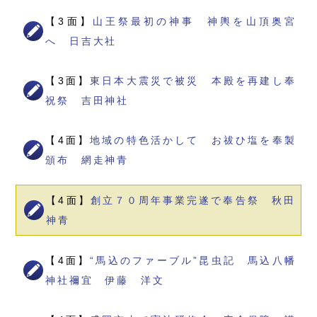
【3面】
山王祭最初の神事 神輿を山頂奥宮
へ 日吉大社
【3面】
東日本大震災で被災 本殿を再建し奉
祝祭 吉田神社
【4面】
地域の特色活かして お祓ひ塩を奉製
頒布 網走神青
【4面】
創立７０周年事業完遂で奉告祭 秋田
神青
【4面】
“馬込のファーブル”昆虫記 馬込八幡
神社禰宜 伊藤 洋文