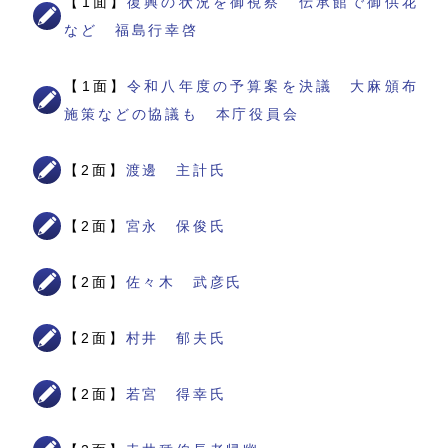
【1面】
復興の状況を御視察 伝承館で御供花
など 福島行幸啓
【1面】
令和八年度の予算案を決議 大麻頒布
施策などの協議も 本庁役員会
【2面】
渡邊 主計氏
【2面】
宮永 保俊氏
【2面】
佐々木 武彦氏
【2面】
村井 郁夫氏
【2面】
若宮 得幸氏