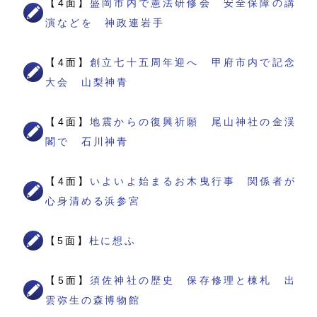
【4面】
盛岡市内で憲法研修会 安全保障の講
演などを 神政連岩手
【4面】
創立七十五周年迎へ 甲府市内で記念
大会 山梨神青
【4面】
地震からの復興祈願 尾山神社の金渓
閣で 石川神青
【4面】
いよいよ始まるお木曳行事 関係者が
心身清める浜参宮
【5面】
杜に想ふ
【5面】
須佐神社の歴史 保存修理と棟札 出
雲弥生の森博物館