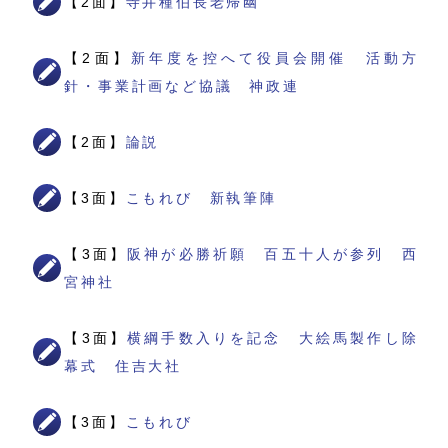
【2面】
寺井種伯長老帰幽
【2面】
新年度を控へて役員会開催 活動方
針・事業計画など協議 神政連
【2面】
論説
【3面】
こもれび 新執筆陣
【3面】
阪神が必勝祈願 百五十人が参列 西
宮神社
【3面】
横綱手数入りを記念 大絵馬製作し除
幕式 住吉大社
【3面】
こもれび