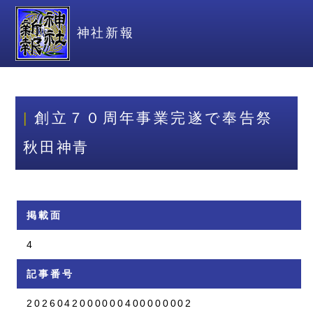
神社新報
創立７０周年事業完遂で奉告祭
秋田神青
掲載面
4
記事番号
2026042000000400000002