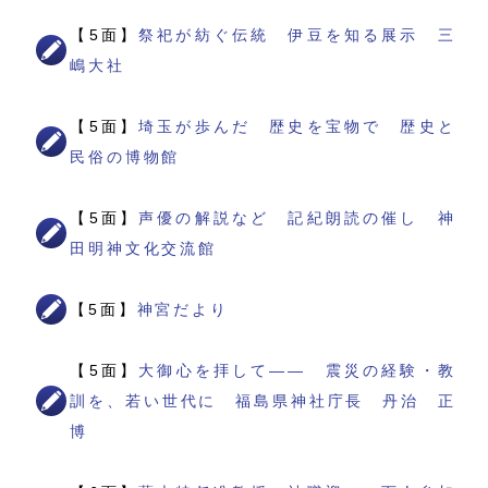
【5面】
祭祀が紡ぐ伝統 伊豆を知る展示 三
嶋大社
【5面】
埼玉が歩んだ 歴史を宝物で 歴史と
民俗の博物館
【5面】
声優の解説など 記紀朗読の催し 神
田明神文化交流館
【5面】
神宮だより
【5面】
大御心を拝して―― 震災の経験・教
訓を、若い世代に 福島県神社庁長 丹治 正
博