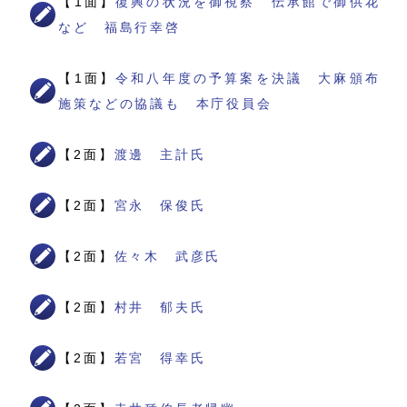
【1面】
復興の状況を御視察 伝承館で御供花
など 福島行幸啓
【1面】
令和八年度の予算案を決議 大麻頒布
施策などの協議も 本庁役員会
【2面】
渡邊 主計氏
【2面】
宮永 保俊氏
【2面】
佐々木 武彦氏
【2面】
村井 郁夫氏
【2面】
若宮 得幸氏