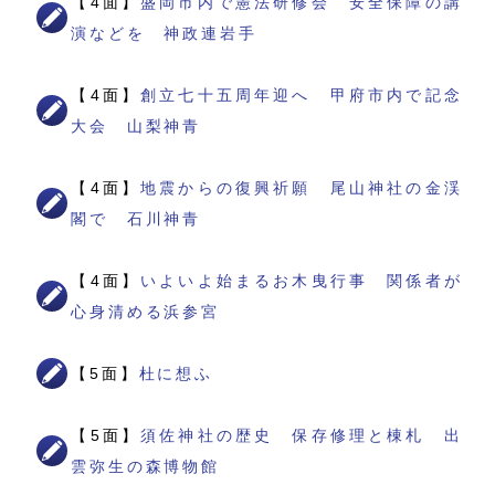
【4面】
盛岡市内で憲法研修会 安全保障の講
演などを 神政連岩手
【4面】
創立七十五周年迎へ 甲府市内で記念
大会 山梨神青
【4面】
地震からの復興祈願 尾山神社の金渓
閣で 石川神青
【4面】
いよいよ始まるお木曳行事 関係者が
心身清める浜参宮
【5面】
杜に想ふ
【5面】
須佐神社の歴史 保存修理と棟札 出
雲弥生の森博物館