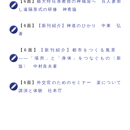
【6面】
藝大特任准教授の神職迎へ 百人参加
し遠隔形式の研修 神青協
【6面】
【新刊紹介】神道のひかり 中東 弘
著
【6面】
【新刊紹介】都市をつくる風景
――「場所」と「身体」をつなぐもの〈新
版〉 中村良夫著
【6面】
外交官のためのセミナー 楽について
講演と体験 社本庁