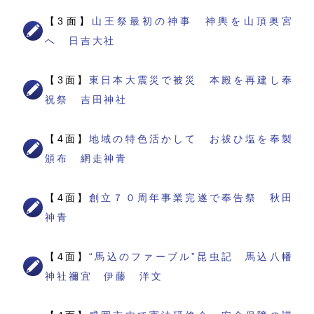
【3面】
山王祭最初の神事 神輿を山頂奥宮
へ 日吉大社
【3面】
東日本大震災で被災 本殿を再建し奉
祝祭 吉田神社
【4面】
地域の特色活かして お祓ひ塩を奉製
頒布 網走神青
【4面】
創立７０周年事業完遂で奉告祭 秋田
神青
【4面】
“馬込のファーブル”昆虫記 馬込八幡
神社禰宜 伊藤 洋文