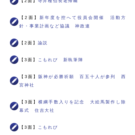
【2面】
寺井種伯長老帰幽
【2面】
新年度を控へて役員会開催 活動方
針・事業計画など協議 神政連
【2面】
論説
【3面】
こもれび 新執筆陣
【3面】
阪神が必勝祈願 百五十人が参列 西
宮神社
【3面】
横綱手数入りを記念 大絵馬製作し除
幕式 住吉大社
【3面】
こもれび