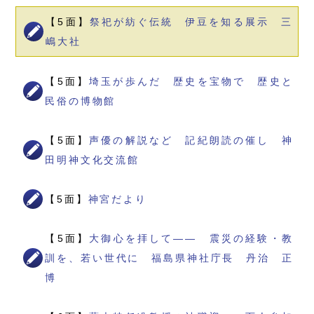
【5面】
祭祀が紡ぐ伝統 伊豆を知る展示 三
嶋大社
【5面】
埼玉が歩んだ 歴史を宝物で 歴史と
民俗の博物館
【5面】
声優の解説など 記紀朗読の催し 神
田明神文化交流館
【5面】
神宮だより
【5面】
大御心を拝して―― 震災の経験・教
訓を、若い世代に 福島県神社庁長 丹治 正
博