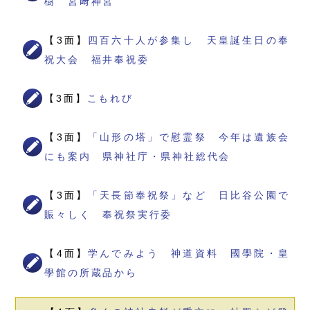
樹 宮﨑神宮
【3面】
四百六十人が参集し 天皇誕生日の奉
祝大会 福井奉祝委
【3面】
こもれび
【3面】
「山形の塔」で慰霊祭 今年は遺族会
にも案内 県神社庁・県神社総代会
【3面】
「天長節奉祝祭」など 日比谷公園で
賑々しく 奉祝祭実行委
【4面】
学んでみよう 神道資料 國學院・皇
學館の所蔵品から