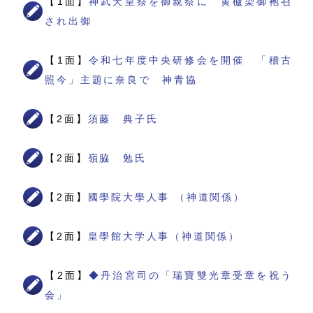
【1面】
神武天皇祭を御親祭に 黄櫨染御袍召
され出御
【1面】
令和七年度中央研修会を開催 「稽古
照今」主題に奈良で 神青協
【2面】
須藤 典子氏
【2面】
嶺脇 勉氏
【2面】
國學院大學人事 （神道関係）
【2面】
皇學館大学人事（神道関係）
【2面】
◆丹治宮司の「瑞寶雙光章受章を祝う
会」