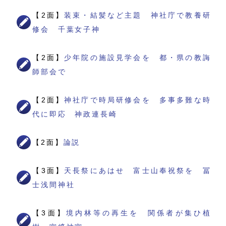
【2面】
装束・結髪など主題 神社庁で教養研
修会 千葉女子神
【2面】
少年院の施設見学会を 都・県の教誨
師部会で
【2面】
神社庁で時局研修会を 多事多難な時
代に即応 神政連長崎
【2面】
論説
【3面】
天長祭にあはせ 富士山奉祝祭を 冨
士浅間神社
【3面】
境内林等の再生を 関係者が集ひ植