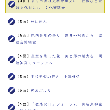
【4面】
多くの神社史料が重文に 社殿など登
録文化財にも 文化審議会
【5面】
杜に想ふ
【5面】
県内各地の祭り 道具や写真から 県
総合博物館
【5面】
皇室を彩った花 美と形の魅力を 明
治神宮ミュージアム
【5面】
平和学習の行方 中澤伸弘
【5面】
神宮だより
【5面】
「蚕糸の日」フォーラム 御装束神宝