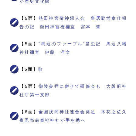
か歴史文化館
【5面】
熱田神宮敬神婦人会 皇居勤労奉仕報
告の記 熱田神宮権禰宜 宮本 肇
【5面】
“馬込のファーブル”昆虫記 馬込八幡
神社禰宜 伊藤 洋文
【5面】
歌
【5面】
御陵参拝に併せて研修会も 大阪府神
社庁第十支部
【6面】
全国浅間神社連合会発足 木花之佐久
夜毘売命奉祀神社が手を携へ