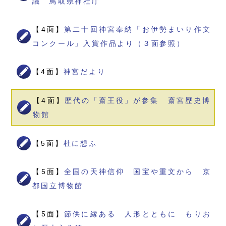
議 鳥取県神社庁
【4面】
第二十回神宮奉納「お伊勢まいり作文
コンクール」入賞作品より（３面参照）
【4面】
神宮だより
【4面】
歴代の「斎王役」が参集 斎宮歴史博
物館
【5面】
杜に想ふ
【5面】
全国の天神信仰 国宝や重文から 京
都国立博物館
【5面】
節供に縁ある 人形とともに もりお