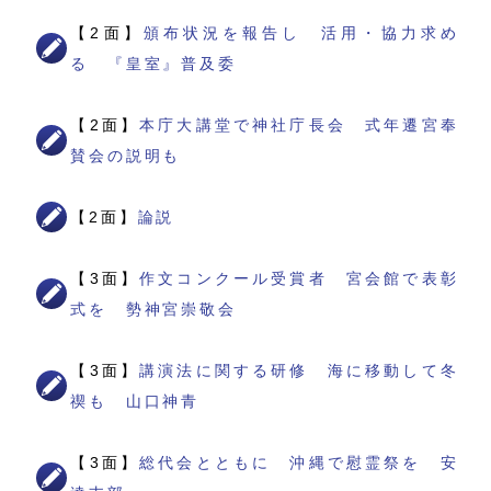
【2面】
頒布状況を報告し 活用・協力求め
る 『皇室』普及委
【2面】
本庁大講堂で神社庁長会 式年遷宮奉
賛会の説明も
【2面】
論説
【3面】
作文コンクール受賞者 宮会館で表彰
式を 勢神宮崇敬会
【3面】
講演法に関する研修 海に移動して冬
禊も 山口神青
【3面】
総代会とともに 沖縄で慰霊祭を 安