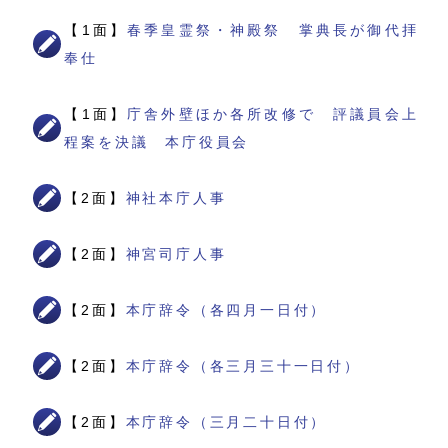
【1面】
春季皇霊祭・神殿祭 掌典長が御代拝
奉仕
【1面】
庁舎外壁ほか各所改修で 評議員会上
程案を決議 本庁役員会
【2面】
神社本庁人事
【2面】
神宮司庁人事
【2面】
本庁辞令（各四月一日付）
【2面】
本庁辞令（各三月三十一日付）
【2面】
本庁辞令（三月二十日付）