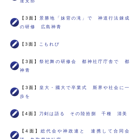
達支部
【3面】
景勝地「妹背の滝」で 神道行法錬成
の研修 広島神青
【3面】
こもれび
【3面】
祭祀舞の研修会 都神社庁庁舎で 都
神青
【3面】
皇大・國大で卒業式 斯界や社会に一
歩を
【4面】
刀剣は語る その陸拾捌 千種 清美
【4面】
総代会や神政連と 連携して合同会