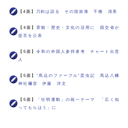
【4面】
刀剣は語る その陸拾漆 千種 清美
【4面】
景観・歴史・文化の活用に 国交省が
提言を公表
【5面】
令和の外国人参拝者考 チャート出意
人
【5面】
“馬込のファーブル”昆虫記 馬込八幡
神社禰宜 伊藤 洋文
【5面】
「社明運動」の統一テーマ 「広く知
ってもらはう」に