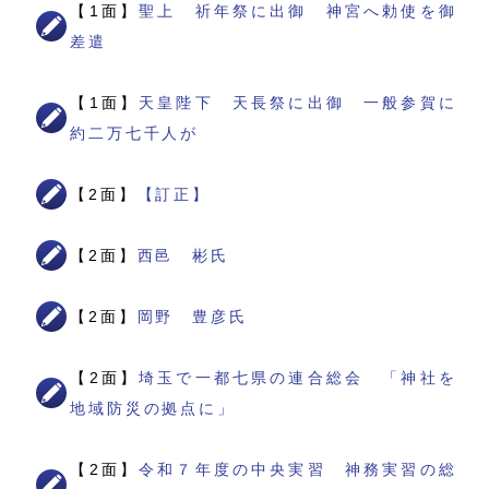
【1面】
聖上 祈年祭に出御 神宮へ勅使を御
差遣
【1面】
天皇陛下 天長祭に出御 一般参賀に
約二万七千人が
【2面】
【訂正】
【2面】
西邑 彬氏
【2面】
岡野 豊彦氏
【2面】
埼玉で一都七県の連合総会 「神社を
地域防災の拠点に」
【2面】
令和７年度の中央実習 神務実習の総