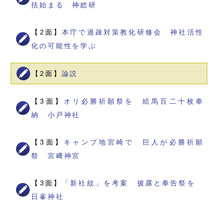
括始まる 神総研
【2面】
本庁で過疎対策教化研修会 神社活性
化の可能性を学ぶ
【2面】
論説
【3面】
オリ必勝祈願祭を 絵馬百二十枚奉
納 小戸神社
【3面】
キャンプ地宮崎で 巨人が必勝祈願
祭 宮﨑神宮
【3面】
「新社紋」を考案 披露と奉告祭を
日峯神社