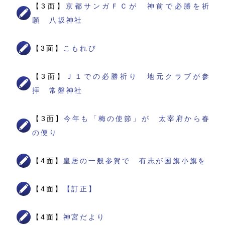
【3面】
京都サンガＦＣが 神前で必勝を祈
願 八坂神社
【3面】
こもれび
【3面】
Ｊ１での必勝祈り 地元クラブが参
拝 常磐神社
【3面】
今年も「梅の使節」が 太宰府から春
の便り
【4面】
皇居の一般参賀で 有志が国旗小旗を
【4面】
【訂正】
【4面】
神宮だより