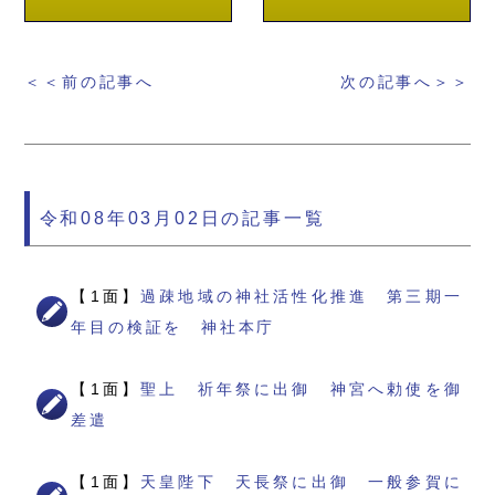
＜＜前の記事へ
次の記事へ＞＞
令和08年03月02日の記事一覧
【1面】
過疎地域の神社活性化推進 第三期一
年目の検証を 神社本庁
【1面】
聖上 祈年祭に出御 神宮へ勅使を御
差遣
【1面】
天皇陛下 天長祭に出御 一般参賀に