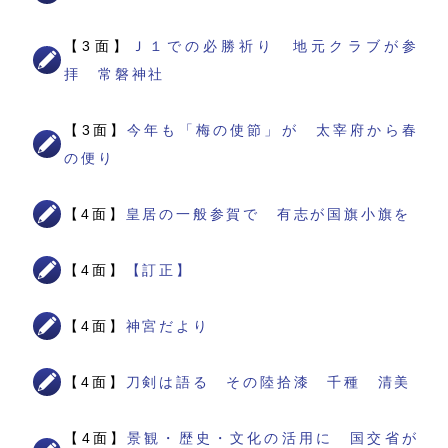
【3面】
Ｊ１での必勝祈り 地元クラブが参
拝 常磐神社
【3面】
今年も「梅の使節」が 太宰府から春
の便り
【4面】
皇居の一般参賀で 有志が国旗小旗を
【4面】
【訂正】
【4面】
神宮だより
【4面】
刀剣は語る その陸拾漆 千種 清美
【4面】
景観・歴史・文化の活用に 国交省が