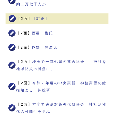
約二万七千人が
【2面】
【訂正】
【2面】
西邑 彬氏
【2面】
岡野 豊彦氏
【2面】
埼玉で一都七県の連合総会 「神社を
地域防災の拠点に」
【2面】
令和７年度の中央実習 神務実習の総
括始まる 神総研
【2面】
本庁で過疎対策教化研修会 神社活性
化の可能性を学ぶ