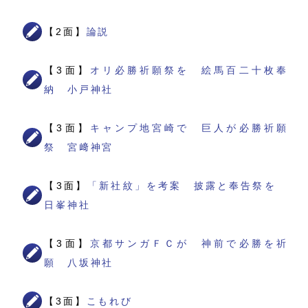
【2面】
論説
【3面】
オリ必勝祈願祭を 絵馬百二十枚奉
納 小戸神社
【3面】
キャンプ地宮崎で 巨人が必勝祈願
祭 宮﨑神宮
【3面】
「新社紋」を考案 披露と奉告祭を
日峯神社
【3面】
京都サンガＦＣが 神前で必勝を祈
願 八坂神社
【3面】
こもれび