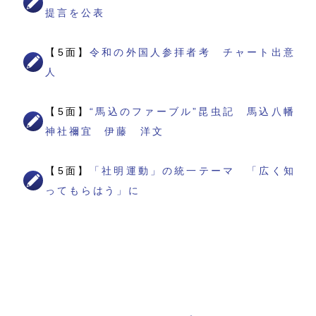
提言を公表
【5面】
令和の外国人参拝者考 チャート出意
人
【5面】
“馬込のファーブル”昆虫記 馬込八幡
神社禰宜 伊藤 洋文
【5面】
「社明運動」の統一テーマ 「広く知
ってもらはう」に