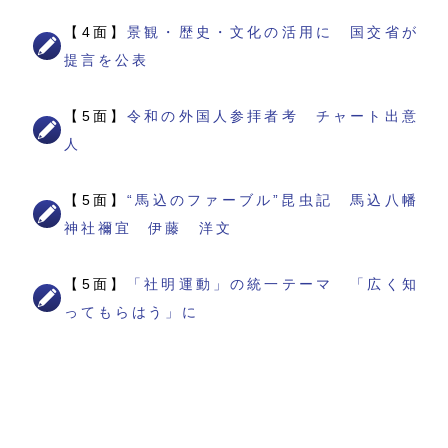
【4面】
景観・歴史・文化の活用に 国交省が
提言を公表
【5面】
令和の外国人参拝者考 チャート出意
人
【5面】
“馬込のファーブル”昆虫記 馬込八幡
神社禰宜 伊藤 洋文
【5面】
「社明運動」の統一テーマ 「広く知
ってもらはう」に