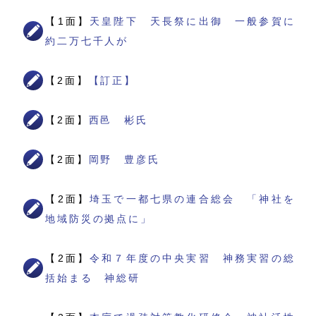
【1面】
天皇陛下 天長祭に出御 一般参賀に
約二万七千人が
【2面】
【訂正】
【2面】
西邑 彬氏
【2面】
岡野 豊彦氏
【2面】
埼玉で一都七県の連合総会 「神社を
地域防災の拠点に」
【2面】
令和７年度の中央実習 神務実習の総
括始まる 神総研