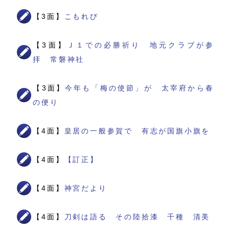
【3面】
こもれび
【3面】
Ｊ１での必勝祈り 地元クラブが参
拝 常磐神社
【3面】
今年も「梅の使節」が 太宰府から春
の便り
【4面】
皇居の一般参賀で 有志が国旗小旗を
【4面】
【訂正】
【4面】
神宮だより
【4面】
刀剣は語る その陸拾漆 千種 清美