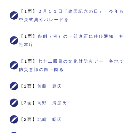
【1面】
２月１１日「建国記念の日」 今年も
中央式典やパレードを
【1面】
条例（例）の一部改正に伴ひ通知 神
社本庁
【1面】
七十二回目の文化財防火デー 各地で
防災意識の向上図る
【2面】
佐藤 豊氏
【2面】
岡野 清彦氏
【2面】
北嶋 昭氏