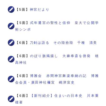
【5面】
神宮だより
【5面】
式年遷宮の聖性と信仰 皇大で公開学
術シンポ
【6面】
刀剣は語る その陸拾陸 千種 清美
【6面】
のぼり旗掲揚し 大麻奉斎を啓発 穂
高神社
【6面】
博雅会 赤間神宮舞楽奉納の記 博雅
会会員・廣田神社禰宜 嶋津宣史
【6面】
【新刊紹介】住まいの日本史 川本重
雄著