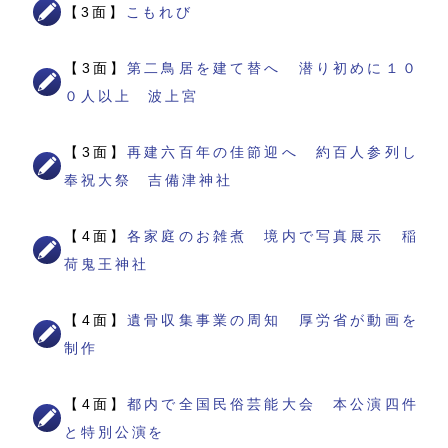
【3面】
こもれび
【3面】
第二鳥居を建て替へ 潜り初めに１０
０人以上 波上宮
【3面】
再建六百年の佳節迎へ 約百人参列し
奉祝大祭 吉備津神社
【4面】
各家庭のお雑煮 境内で写真展示 稲
荷鬼王神社
【4面】
遺骨収集事業の周知 厚労省が動画を
制作
【4面】
都内で全国民俗芸能大会 本公演四件
と特別公演を