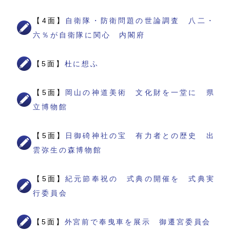
【4面】
自衛隊・防衛問題の世論調査 八二・
六％が自衛隊に関心 内閣府
【5面】
杜に想ふ
【5面】
岡山の神道美術 文化財を一堂に 県
立博物館
【5面】
日御碕神社の宝 有力者との歴史 出
雲弥生の森博物館
【5面】
紀元節奉祝の 式典の開催を 式典実
行委員会
【5面】
外宮前で奉曳車を展示 御遷宮委員会