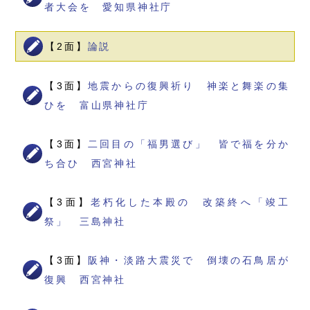
者大会を 愛知県神社庁
【2面】
論説
【3面】
地震からの復興祈り 神楽と舞楽の集
ひを 富山県神社庁
【3面】
二回目の「福男選び」 皆で福を分か
ち合ひ 西宮神社
【3面】
老朽化した本殿の 改築終へ「竣工
祭」 三島神社
【3面】
阪神・淡路大震災で 倒壊の石鳥居が
復興 西宮神社