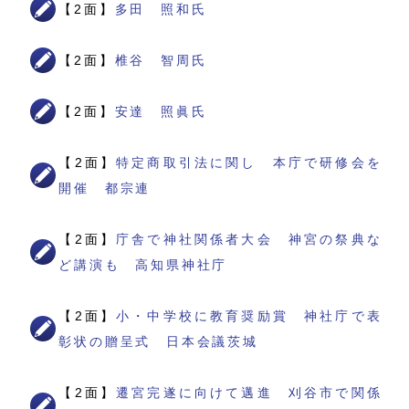
【2面】
多田 照和氏
【2面】
椎谷 智周氏
【2面】
安達 照眞氏
【2面】
特定商取引法に関し 本庁で研修会を
開催 都宗連
【2面】
庁舎で神社関係者大会 神宮の祭典な
ど講演も 高知県神社庁
【2面】
小・中学校に教育奨励賞 神社庁で表
彰状の贈呈式 日本会議茨城
【2面】
遷宮完遂に向けて邁進 刈谷市で関係