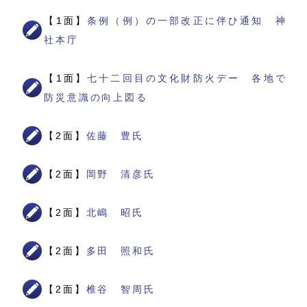
【1面】
条例（例）の一部改正に伴ひ通知 神
社本庁
【1面】
七十二回目の文化財防火デー 各地で
防災意識の向上図る
【2面】
佐藤 豊氏
【2面】
岡野 清彦氏
【2面】
北嶋 昭氏
【2面】
多田 照和氏
【2面】
椎谷 智周氏