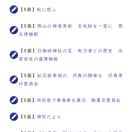
【5面】
杜に想ふ
【5面】
岡山の神道美術 文化財を一堂に 県
立博物館
【5面】
日御碕神社の宝 有力者との歴史 出
雲弥生の森博物館
【5面】
紀元節奉祝の 式典の開催を 式典実
行委員会
【5面】
外宮前で奉曳車を展示 御遷宮委員会
【5面】
神宮だより