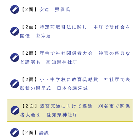
【2面】
安達 照眞氏
【2面】
特定商取引法に関し 本庁で研修会を
開催 都宗連
【2面】
庁舎で神社関係者大会 神宮の祭典な
ど講演も 高知県神社庁
【2面】
小・中学校に教育奨励賞 神社庁で表
彰状の贈呈式 日本会議茨城
【2面】
遷宮完遂に向けて邁進 刈谷市で関係
者大会を 愛知県神社庁
【2面】
論説