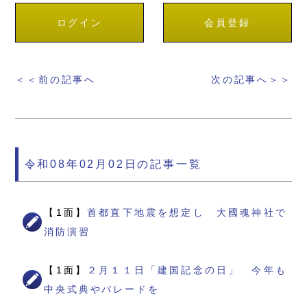
ログイン
会員登録
＜＜前の記事へ
次の記事へ＞＞
令和08年02月02日の記事一覧
【1面】
首都直下地震を想定し 大國魂神社で
消防演習
【1面】
２月１１日「建国記念の日」 今年も
中央式典やパレードを