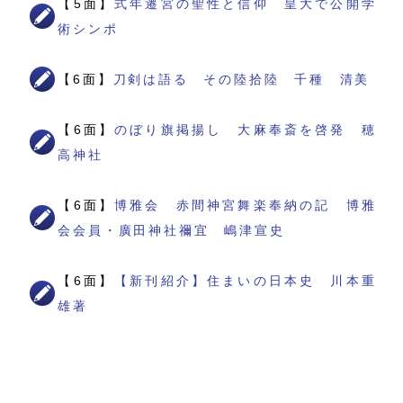
【5面】
式年遷宮の聖性と信仰 皇大で公開学
術シンポ
【6面】
刀剣は語る その陸拾陸 千種 清美
【6面】
のぼり旗掲揚し 大麻奉斎を啓発 穂
高神社
【6面】
博雅会 赤間神宮舞楽奉納の記 博雅
会会員・廣田神社禰宜 嶋津宣史
【6面】
【新刊紹介】住まいの日本史 川本重
雄著