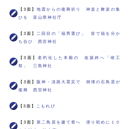
【3面】
地震からの復興祈り 神楽と舞楽の集
ひを 富山県神社庁
【3面】
二回目の「福男選び」 皆で福を分か
ち合ひ 西宮神社
【3面】
老朽化した本殿の 改築終へ「竣工
祭」 三島神社
【3面】
阪神・淡路大震災で 倒壊の石鳥居が
復興 西宮神社
【3面】
こもれび
【3面】
第二鳥居を建て替へ 潜り初めに１０