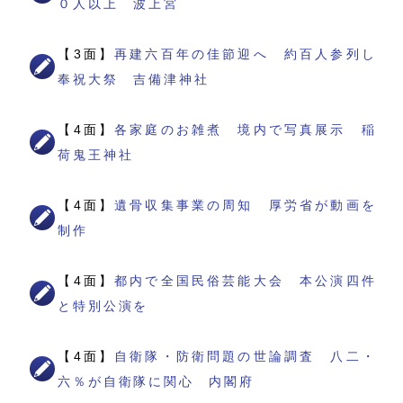
０人以上 波上宮
【3面】
再建六百年の佳節迎へ 約百人参列し
奉祝大祭 吉備津神社
【4面】
各家庭のお雑煮 境内で写真展示 稲
荷鬼王神社
【4面】
遺骨収集事業の周知 厚労省が動画を
制作
【4面】
都内で全国民俗芸能大会 本公演四件
と特別公演を
【4面】
自衛隊・防衛問題の世論調査 八二・
六％が自衛隊に関心 内閣府