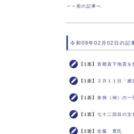
＜＜前の記事へ
令和08年02月02日の記
【1面】
首都直下地震を
【1面】
２月１１日「建
【1面】
条例（例）の一
【1面】
七十二回目の文
【2面】
佐藤 豊氏