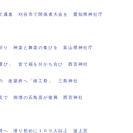
て邁進 刈谷市で関係者大会を 愛知県神社庁
祈り 神楽と舞楽の集ひを 富山県神社庁
選び」 皆で福を分かち合ひ 西宮神社
の 改築終へ「竣工祭」 三島神社
災で 倒壊の石鳥居が復興 西宮神社
替へ 潜り初めに１００人以上 波上宮