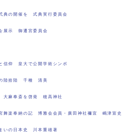
式典の開催を 式典実行委員会
を展示 御遷宮委員会
と信仰 皇大で公開学術シンポ
の陸拾陸 千種 清美
 大麻奉斎を啓発 穂高神社
宮舞楽奉納の記 博雅会会員・廣田神社禰宜 嶋津宣史
まいの日本史 川本重雄著