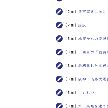
【2面】
遷宮完遂に向け
【2面】
論説
【3面】
地震からの復興
【3面】
二回目の「福男
【3面】
老朽化した本殿
【3面】
阪神・淡路大震
【3面】
こもれび
【3面】
第二鳥居を建て