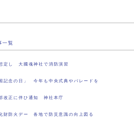
事一覧
想定し 大國魂神社で消防演習
国記念の日」 今年も中央式典やパレードを
部改正に伴ひ通知 神社本庁
化財防火デー 各地で防災意識の向上図る