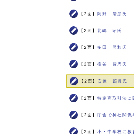
【2面】
岡野 清彦氏
【2面】
北嶋 昭氏
【2面】
多田 照和氏
【2面】
椎谷 智周氏
【2面】
安達 照眞氏
【2面】
特定商取引法に
【2面】
庁舎で神社関係
【2面】
小・中学校に教