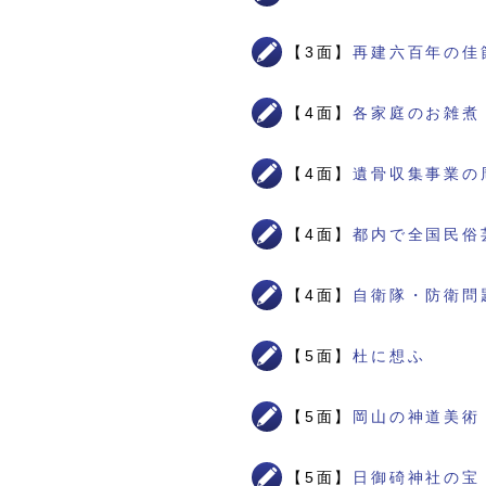
【3面】
再建六百年の佳
【4面】
各家庭のお雑煮
【4面】
遺骨収集事業の
【4面】
都内で全国民俗
【4面】
自衛隊・防衛問
【5面】
杜に想ふ
【5面】
岡山の神道美術
【5面】
日御碕神社の宝