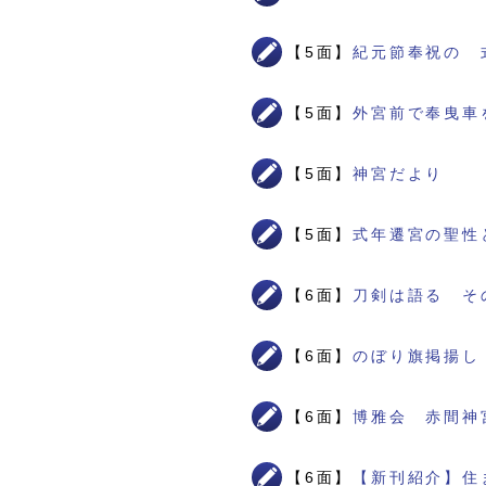
【5面】
紀元節奉祝の 
【5面】
外宮前で奉曳車
【5面】
神宮だより
【5面】
式年遷宮の聖性
【6面】
刀剣は語る そ
【6面】
のぼり旗掲揚し
【6面】
博雅会 赤間神
【6面】
【新刊紹介】住