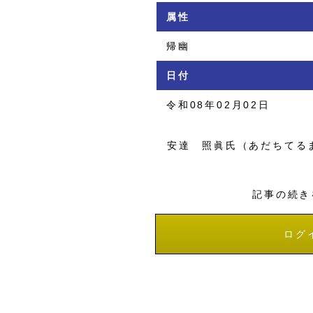
属性
帰幽
日付
令和08年02月02日
安達 照眞氏（あだちてる
記事の続き
ログ