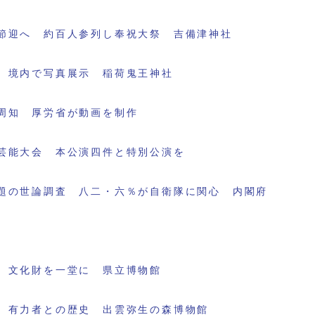
節迎へ 約百人参列し奉祝大祭 吉備津神社
 境内で写真展示 稲荷鬼王神社
周知 厚労省が動画を制作
芸能大会 本公演四件と特別公演を
題の世論調査 八二・六％が自衛隊に関心 内閣府
 文化財を一堂に 県立博物館
 有力者との歴史 出雲弥生の森博物館