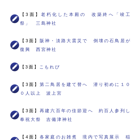
【3面】
老朽化した本殿の 改築終へ「竣工
祭」 三島神社
【3面】
阪神・淡路大震災で 倒壊の石鳥居が
復興 西宮神社
【3面】
こもれび
【3面】
第二鳥居を建て替へ 潜り初めに１０
０人以上 波上宮
【3面】
再建六百年の佳節迎へ 約百人参列し
奉祝大祭 吉備津神社
【4面】
各家庭のお雑煮 境内で写真展示 稲