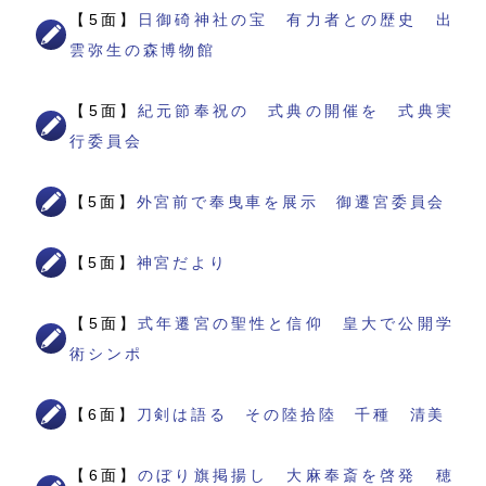
【5面】
日御碕神社の宝 有力者との歴史 出
雲弥生の森博物館
【5面】
紀元節奉祝の 式典の開催を 式典実
行委員会
【5面】
外宮前で奉曳車を展示 御遷宮委員会
【5面】
神宮だより
【5面】
式年遷宮の聖性と信仰 皇大で公開学
術シンポ
【6面】
刀剣は語る その陸拾陸 千種 清美
【6面】
のぼり旗掲揚し 大麻奉斎を啓発 穂