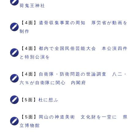
荷鬼王神社
【4面】
遺骨収集事業の周知 厚労省が動画を
制作
【4面】
都内で全国民俗芸能大会 本公演四件
と特別公演を
【4面】
自衛隊・防衛問題の世論調査 八二・
六％が自衛隊に関心 内閣府
【5面】
杜に想ふ
【5面】
岡山の神道美術 文化財を一堂に 県
立博物館