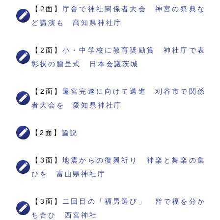
【2面】
庁舎で神社関係者大会 神宮の祭典な
ど講演も 高知県神社庁
【2面】
小・中学校に教育奨励賞 神社庁で表
彰状の贈呈式 日本会議茨城
【2面】
遷宮完遂に向けて邁進 刈谷市で関係
者大会を 愛知県神社庁
【2面】
論説
【3面】
地震からの復興祈り 神楽と舞楽の集
ひを 富山県神社庁
【3面】
二回目の「福男選び」 皆で福を分か
ち合ひ 西宮神社