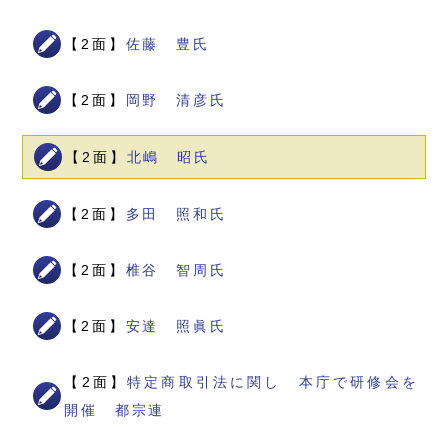
【2面】
佐藤 豊氏
【2面】
岡野 清彦氏
【2面】
北嶋 昭氏
【2面】
多田 照和氏
【2面】
椎谷 智周氏
【2面】
安達 照眞氏
【2面】
特定商取引法に関し 本庁で研修会を
開催 都宗連