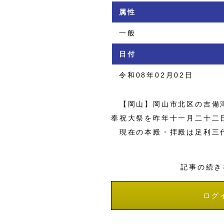
属性
一般
日付
令和08年02月02日
【岡山】岡山市北区の吉備津
奉祝大祭を昨年十一月二十二
現在の本殿・拝殿は足利三
記事の続き
ログ