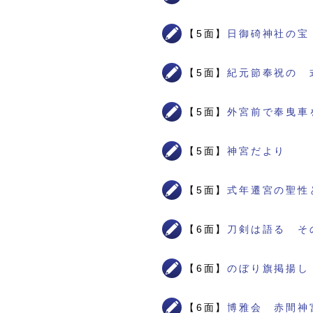
【5面】
日御碕神社の宝
【5面】
紀元節奉祝の 
【5面】
外宮前で奉曳車
【5面】
神宮だより
【5面】
式年遷宮の聖性
【6面】
刀剣は語る そ
【6面】
のぼり旗掲揚し
【6面】
博雅会 赤間神