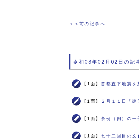
＜＜前の記事へ
令和08年02月02日の記
【1面】
首都直下地震を
【1面】
２月１１日「建
【1面】
条例（例）の一
【1面】
七十二回目の文