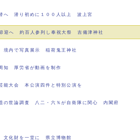
替へ 潜り初めに１００人以上 波上宮
節迎へ 約百人参列し奉祝大祭 吉備津神社
 境内で写真展示 稲荷鬼王神社
周知 厚労省が動画を制作
芸能大会 本公演四件と特別公演を
題の世論調査 八二・六％が自衛隊に関心 内閣府
 文化財を一堂に 県立博物館