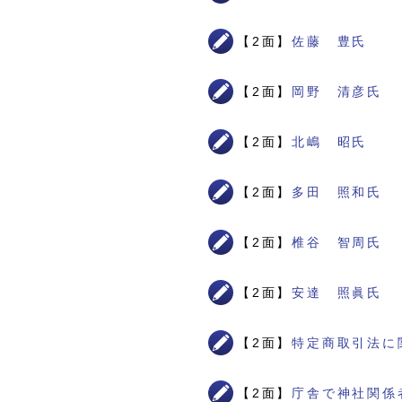
【2面】
佐藤 豊氏
【2面】
岡野 清彦氏
【2面】
北嶋 昭氏
【2面】
多田 照和氏
【2面】
椎谷 智周氏
【2面】
安達 照眞氏
【2面】
特定商取引法に
【2面】
庁舎で神社関係