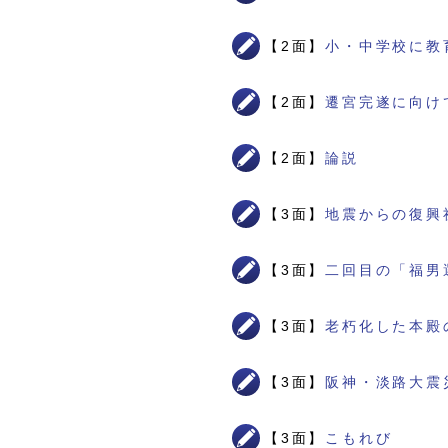
【2面】
小・中学校に教
【2面】
遷宮完遂に向け
【2面】
論説
【3面】
地震からの復興
【3面】
二回目の「福男
【3面】
老朽化した本殿
【3面】
阪神・淡路大震
【3面】
こもれび