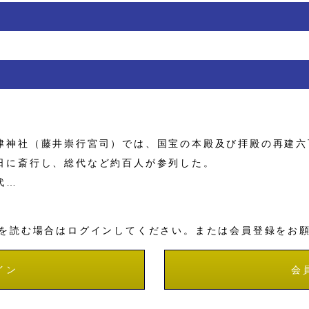
神社（藤井崇行宮司）では、国宝の本殿及び拝殿の再建六
日に斎行し、総代など約百人が参列した。
代…
を読む場合はログインしてください。または会員登録をお
イン
会