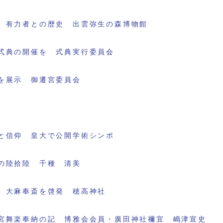
 有力者との歴史 出雲弥生の森博物館
式典の開催を 式典実行委員会
を展示 御遷宮委員会
と信仰 皇大で公開学術シンポ
の陸拾陸 千種 清美
 大麻奉斎を啓発 穂高神社
宮舞楽奉納の記 博雅会会員・廣田神社禰宜 嶋津宣史