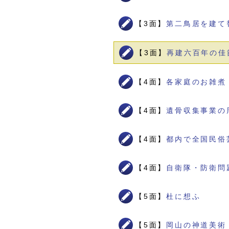
【3面】
第二鳥居を建て
【3面】
再建六百年の佳
【4面】
各家庭のお雑煮
【4面】
遺骨収集事業の
【4面】
都内で全国民俗
【4面】
自衛隊・防衛問
【5面】
杜に想ふ
【5面】
岡山の神道美術