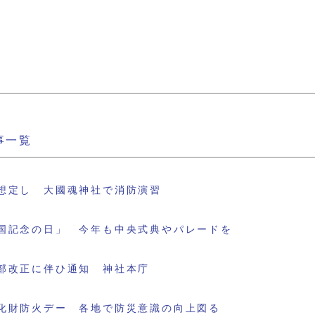
事一覧
想定し 大國魂神社で消防演習
国記念の日」 今年も中央式典やパレードを
部改正に伴ひ通知 神社本庁
化財防火デー 各地で防災意識の向上図る