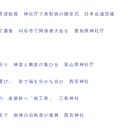
育奨励賞 神社庁で表彰状の贈呈式 日本会議茨城
て邁進 刈谷市で関係者大会を 愛知県神社庁
祈り 神楽と舞楽の集ひを 富山県神社庁
選び」 皆で福を分かち合ひ 西宮神社
の 改築終へ「竣工祭」 三島神社
災で 倒壊の石鳥居が復興 西宮神社