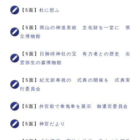
【5面】
杜に想ふ
【5面】
岡山の神道美術 文化財を一堂に 県
立博物館
【5面】
日御碕神社の宝 有力者との歴史 出
雲弥生の森博物館
【5面】
紀元節奉祝の 式典の開催を 式典実
行委員会
【5面】
外宮前で奉曳車を展示 御遷宮委員会
【5面】
神宮だより