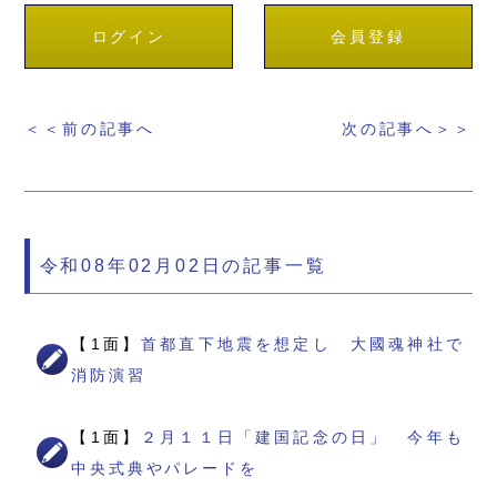
ログイン
会員登録
＜＜前の記事へ
次の記事へ＞＞
令和08年02月02日の記事一覧
【1面】
首都直下地震を想定し 大國魂神社で
消防演習
【1面】
２月１１日「建国記念の日」 今年も
中央式典やパレードを