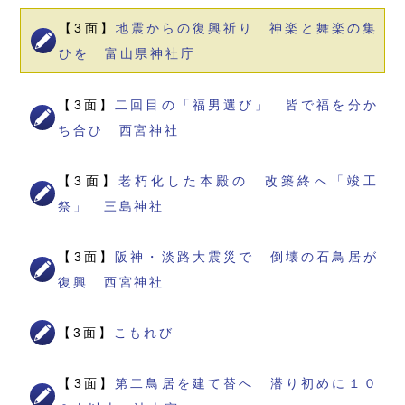
【3面】
地震からの復興祈り 神楽と舞楽の集
ひを 富山県神社庁
【3面】
二回目の「福男選び」 皆で福を分か
ち合ひ 西宮神社
【3面】
老朽化した本殿の 改築終へ「竣工
祭」 三島神社
【3面】
阪神・淡路大震災で 倒壊の石鳥居が
復興 西宮神社
【3面】
こもれび
【3面】
第二鳥居を建て替へ 潜り初めに１０