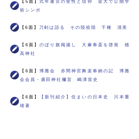
【5面】
式年遷宮の聖性と信仰 皇大で公開学
術シンポ
【6面】
刀剣は語る その陸拾陸 千種 清美
【6面】
のぼり旗掲揚し 大麻奉斎を啓発 穂
高神社
【6面】
博雅会 赤間神宮舞楽奉納の記 博雅
会会員・廣田神社禰宜 嶋津宣史
【6面】
【新刊紹介】住まいの日本史 川本重
雄著