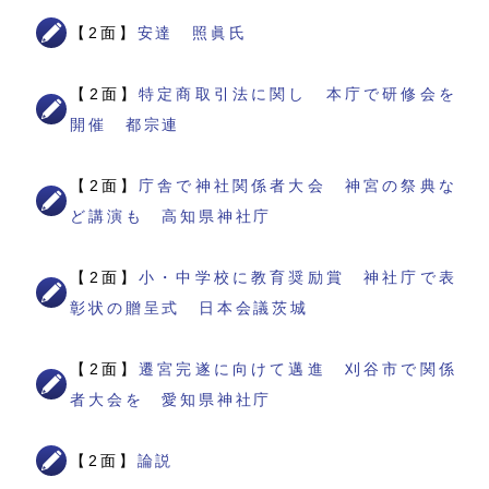
【2面】
安達 照眞氏
【2面】
特定商取引法に関し 本庁で研修会を
開催 都宗連
【2面】
庁舎で神社関係者大会 神宮の祭典な
ど講演も 高知県神社庁
【2面】
小・中学校に教育奨励賞 神社庁で表
彰状の贈呈式 日本会議茨城
【2面】
遷宮完遂に向けて邁進 刈谷市で関係
者大会を 愛知県神社庁
【2面】
論説