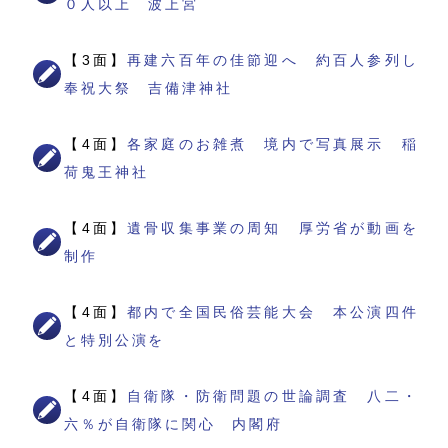
０人以上 波上宮
【3面】
再建六百年の佳節迎へ 約百人参列し
奉祝大祭 吉備津神社
【4面】
各家庭のお雑煮 境内で写真展示 稲
荷鬼王神社
【4面】
遺骨収集事業の周知 厚労省が動画を
制作
【4面】
都内で全国民俗芸能大会 本公演四件
と特別公演を
【4面】
自衛隊・防衛問題の世論調査 八二・
六％が自衛隊に関心 内閣府