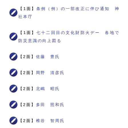
【1面】
条例（例）の一部改正に伴ひ通知 神
社本庁
【1面】
七十二回目の文化財防火デー 各地で
防災意識の向上図る
【2面】
佐藤 豊氏
【2面】
岡野 清彦氏
【2面】
北嶋 昭氏
【2面】
多田 照和氏
【2面】
椎谷 智周氏