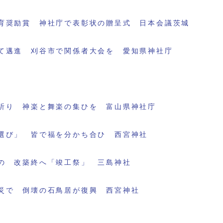
育奨励賞 神社庁で表彰状の贈呈式 日本会議茨城
て邁進 刈谷市で関係者大会を 愛知県神社庁
祈り 神楽と舞楽の集ひを 富山県神社庁
選び」 皆で福を分かち合ひ 西宮神社
の 改築終へ「竣工祭」 三島神社
災で 倒壊の石鳥居が復興 西宮神社