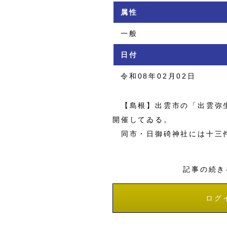
属性
一般
日付
令和08年02月02日
【島根】出雲市の「出雲弥生
開催してゐる。
同市・日御碕神社には十三件
記事の続き
ログ