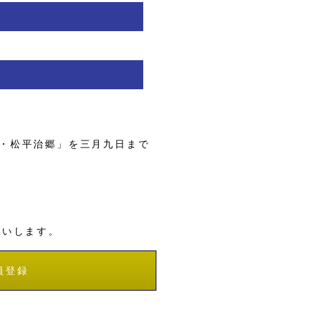
・松平治郷」を三月九日まで
願いします。
員登録