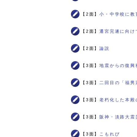
【2面】
小・中学校に教
【2面】
遷宮完遂に向け
【2面】
論説
【3面】
地震からの復興
【3面】
二回目の「福男
【3面】
老朽化した本殿
【3面】
阪神・淡路大震
【3面】
こもれび