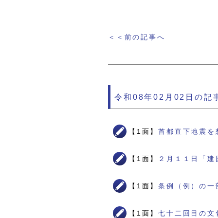
＜＜前の記事へ
令和08年02月02日の記
【1面】
首都直下地震を
【1面】
２月１１日「建
【1面】
条例（例）の一
【1面】
七十二回目の文