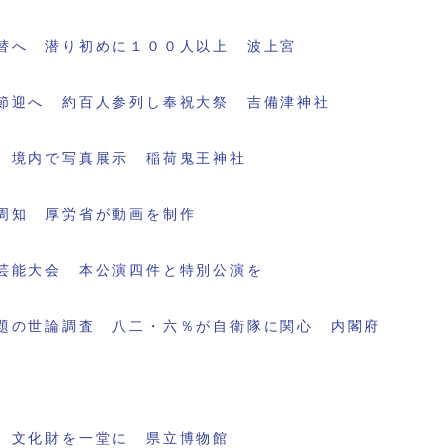
替へ 潜り初めに１００人以上 波上宮
節迎へ 約百人参列し奉祝大祭 吉備津神社
 境内で写真展示 稲荷鬼王神社
周知 厚労省が動画を制作
芸能大会 本公演四件と特別公演を
題の世論調査 八二・六％が自衛隊に関心 内閣府
 文化財を一堂に 県立博物館