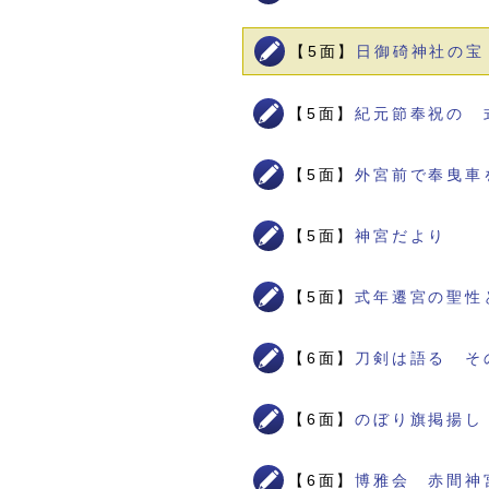
【5面】
日御碕神社の宝
【5面】
紀元節奉祝の 
【5面】
外宮前で奉曳車
【5面】
神宮だより
【5面】
式年遷宮の聖性
【6面】
刀剣は語る そ
【6面】
のぼり旗掲揚し
【6面】
博雅会 赤間神