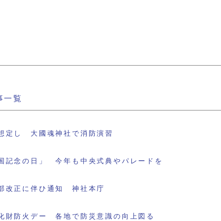
事一覧
想定し 大國魂神社で消防演習
国記念の日」 今年も中央式典やパレードを
部改正に伴ひ通知 神社本庁
化財防火デー 各地で防災意識の向上図る