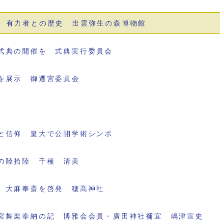
 有力者との歴史 出雲弥生の森博物館
式典の開催を 式典実行委員会
を展示 御遷宮委員会
と信仰 皇大で公開学術シンポ
の陸拾陸 千種 清美
 大麻奉斎を啓発 穂高神社
宮舞楽奉納の記 博雅会会員・廣田神社禰宜 嶋津宣史