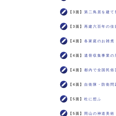
【3面】
第二鳥居を建て
【3面】
再建六百年の佳
【4面】
各家庭のお雑煮
【4面】
遺骨収集事業の
【4面】
都内で全国民俗
【4面】
自衛隊・防衛問
【5面】
杜に想ふ
【5面】
岡山の神道美術