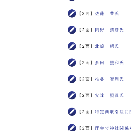
【2面】
佐藤 豊氏
【2面】
岡野 清彦氏
【2面】
北嶋 昭氏
【2面】
多田 照和氏
【2面】
椎谷 智周氏
【2面】
安達 照眞氏
【2面】
特定商取引法に
【2面】
庁舎で神社関係