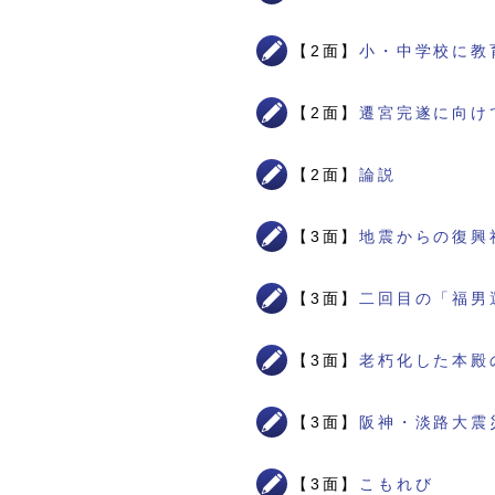
【2面】
小・中学校に教
【2面】
遷宮完遂に向け
【2面】
論説
【3面】
地震からの復興
【3面】
二回目の「福男
【3面】
老朽化した本殿
【3面】
阪神・淡路大震
【3面】
こもれび