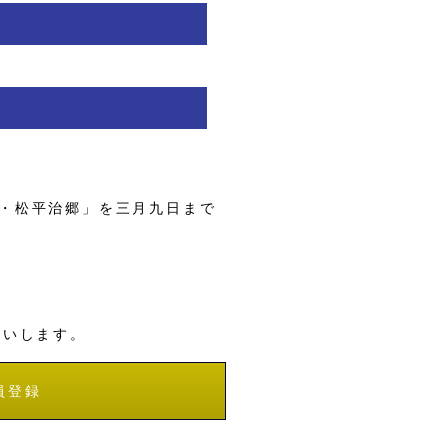
・松平治郷」を三月九日まで
願いします。
員登録