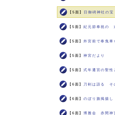
【5面】
日御碕神社の宝
【5面】
紀元節奉祝の 
【5面】
外宮前で奉曳車
【5面】
神宮だより
【5面】
式年遷宮の聖性
【6面】
刀剣は語る そ
【6面】
のぼり旗掲揚し
【6面】
博雅会 赤間神