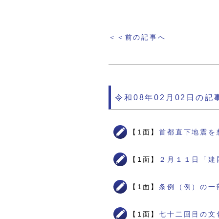
＜＜前の記事へ
令和08年02月02日の記
【1面】
首都直下地震を
【1面】
２月１１日「建
【1面】
条例（例）の一
【1面】
七十二回目の文