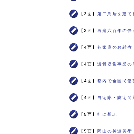
【3面】
第二鳥居を建て
【3面】
再建六百年の佳
【4面】
各家庭のお雑煮
【4面】
遺骨収集事業の
【4面】
都内で全国民俗
【4面】
自衛隊・防衛問
【5面】
杜に想ふ
【5面】
岡山の神道美術