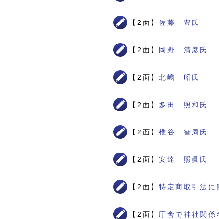
【2面】
佐藤 豊氏
【2面】
岡野 清彦氏
【2面】
北嶋 昭氏
【2面】
多田 照和氏
【2面】
椎谷 智周氏
【2面】
安達 照眞氏
【2面】
特定商取引法に
【2面】
庁舎で神社関係