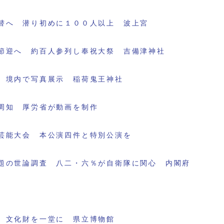
替へ 潜り初めに１００人以上 波上宮
節迎へ 約百人参列し奉祝大祭 吉備津神社
 境内で写真展示 稲荷鬼王神社
周知 厚労省が動画を制作
芸能大会 本公演四件と特別公演を
題の世論調査 八二・六％が自衛隊に関心 内閣府
 文化財を一堂に 県立博物館