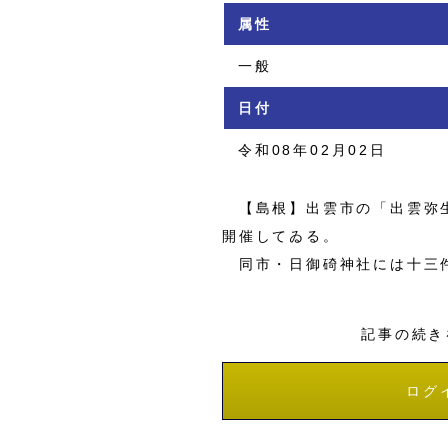
属性
一般
日付
令和08年02月02日
【島根】出雲市の「出雲弥生
開催してゐる。
同市・日御碕神社には十三件
記事の続き
ログ