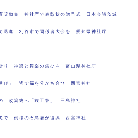
育奨励賞 神社庁で表彰状の贈呈式 日本会議茨城
て邁進 刈谷市で関係者大会を 愛知県神社庁
祈り 神楽と舞楽の集ひを 富山県神社庁
選び」 皆で福を分かち合ひ 西宮神社
の 改築終へ「竣工祭」 三島神社
災で 倒壊の石鳥居が復興 西宮神社