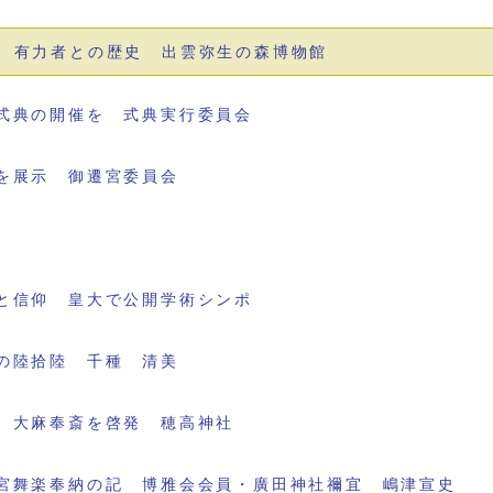
 有力者との歴史 出雲弥生の森博物館
式典の開催を 式典実行委員会
を展示 御遷宮委員会
と信仰 皇大で公開学術シンポ
の陸拾陸 千種 清美
 大麻奉斎を啓発 穂高神社
宮舞楽奉納の記 博雅会会員・廣田神社禰宜 嶋津宣史