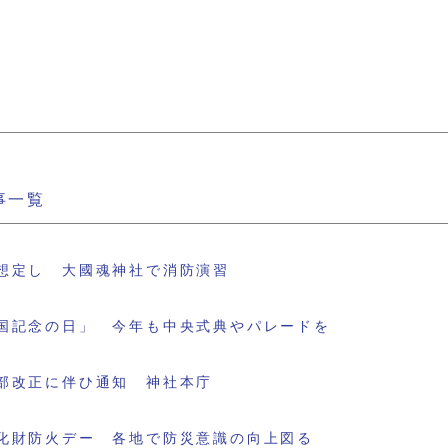
事一覧
想定し 大國魂神社で消防演習
国記念の日」 今年も中央式典やパレードを
部改正に伴ひ通知 神社本庁
化財防火デー 各地で防災意識の向上図る