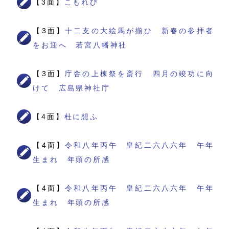
【3面】
こもれび
【3面】
十二支の大絵馬が揃ひ 新春の参拝者
をお迎へ 若宮八幡神社
【3面】
庁舎の上棟祭を斎行 四月の竣功に向
けて 広島県神社庁
【4面】
杜に想ふ
【4面】
令和八年丙午 皇紀二六八六年 午年
生まれ 年頭の所感
【4面】
令和八年丙午 皇紀二六八六年 午年
生まれ 年頭の所感