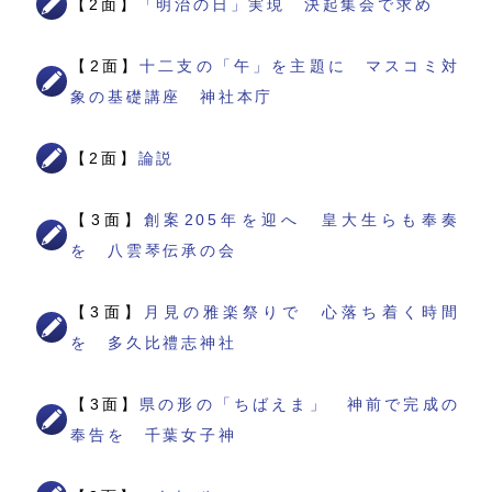
【2面】
「明治の日」実現 決起集会で求め
【2面】
十二支の「午」を主題に マスコミ対
象の基礎講座 神社本庁
【2面】
論説
【3面】
創案205年を迎へ 皇大生らも奉奏
を 八雲琴伝承の会
【3面】
月見の雅楽祭りで 心落ち着く時間
を 多久比禮志神社
【3面】
県の形の「ちばえま」 神前で完成の
奉告を 千葉女子神