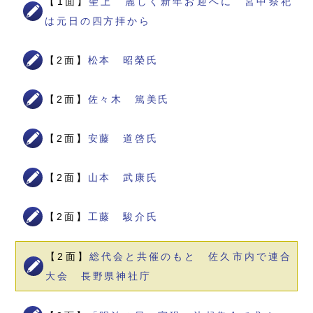
【1面】
聖上 麗しく新年お迎へに 宮中祭祀
は元日の四方拝から
【2面】
松本 昭榮氏
【2面】
佐々木 篤美氏
【2面】
安藤 道啓氏
【2面】
山本 武康氏
【2面】
工藤 駿介氏
【2面】
総代会と共催のもと 佐久市内で連合
大会 長野県神社庁