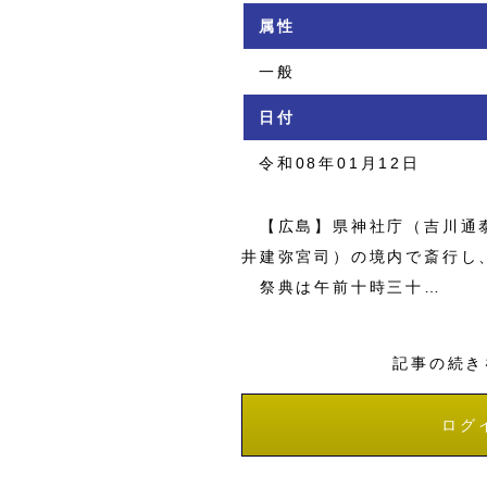
属性
一般
日付
令和08年01月12日
【広島】県神社庁（吉川通泰
井建弥宮司）の境内で斎行し
祭典は午前十時三十…
記事の続き
ログ