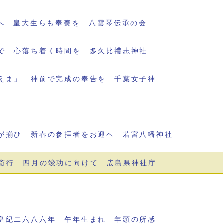
迎へ 皇大生らも奉奏を 八雲琴伝承の会
で 心落ち着く時間を 多久比禮志神社
えま」 神前で完成の奉告を 千葉女子神
が揃ひ 新春の参拝者をお迎へ 若宮八幡神社
斎行 四月の竣功に向けて 広島県神社庁
皇紀二六八六年 午年生まれ 年頭の所感