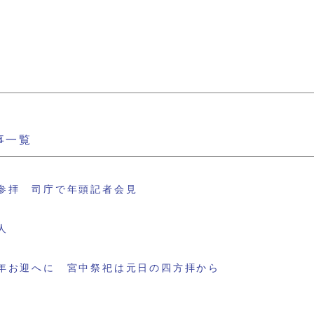
事一覧
参拝 司庁で年頭記者会見
人
年お迎へに 宮中祭祀は元日の四方拝から