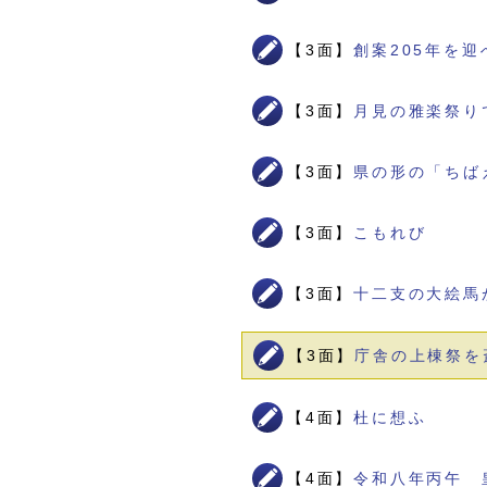
【3面】
創案205年を
【3面】
月見の雅楽祭り
【3面】
県の形の「ちば
【3面】
こもれび
【3面】
十二支の大絵馬
【3面】
庁舎の上棟祭を
【4面】
杜に想ふ
【4面】
令和八年丙午 