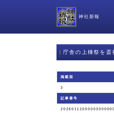
神社新報
庁舎の上棟祭を斎
掲載面
3
記事番号
2026011200000300000