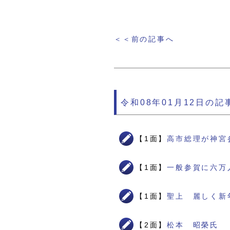
＜＜前の記事へ
令和08年01月12日の記
【1面】
高市総理が神宮
【1面】
一般参賀に六万
【1面】
聖上 麗しく新
【2面】
松本 昭榮氏