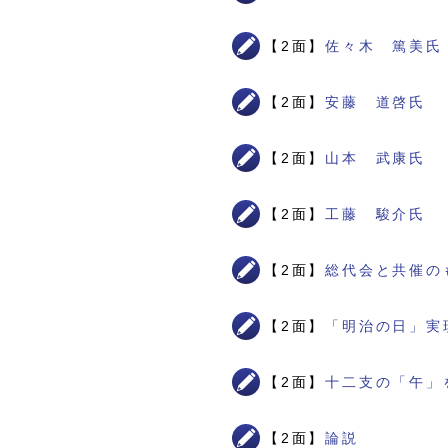
【2面】
佐々木 篤美氏
【2面】
安藤 道啓氏
【2面】
山本 武康氏
【2面】
工藤 駿介氏
【2面】
総代会と共催の
【2面】
「明治の日」実
【2面】
十二支の「午」
【2面】
論説