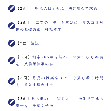
【2面】
「明治の日」実現 決起集会で求め
【2面】
十二支の「午」を主題に マスコミ対
象の基礎講座 神社本庁
【2面】
論説
【3面】
創案205年を迎へ 皇大生らも奉奏
を 八雲琴伝承の会
【3面】
月見の雅楽祭りで 心落ち着く時間
を 多久比禮志神社
【3面】
県の形の「ちばえま」 神前で完成の
奉告を 千葉女子神