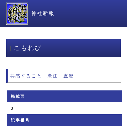
神社新報
こもれび
共感すること 廣江 直澄
掲載面
3
記事番号