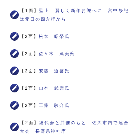
【1面】
聖上 麗しく新年お迎へに 宮中祭祀
は元日の四方拝から
【2面】
松本 昭榮氏
【2面】
佐々木 篤美氏
【2面】
安藤 道啓氏
【2面】
山本 武康氏
【2面】
工藤 駿介氏
【2面】
総代会と共催のもと 佐久市内で連合
大会 長野県神社庁