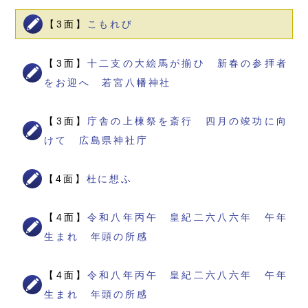
【3面】
こもれび
【3面】
十二支の大絵馬が揃ひ 新春の参拝者
をお迎へ 若宮八幡神社
【3面】
庁舎の上棟祭を斎行 四月の竣功に向
けて 広島県神社庁
【4面】
杜に想ふ
【4面】
令和八年丙午 皇紀二六八六年 午年
生まれ 年頭の所感
【4面】
令和八年丙午 皇紀二六八六年 午年
生まれ 年頭の所感