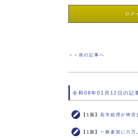
ログ
＜＜前の記事へ
令和08年01月12日の記
【1面】
高市総理が神宮
【1面】
一般参賀に六万