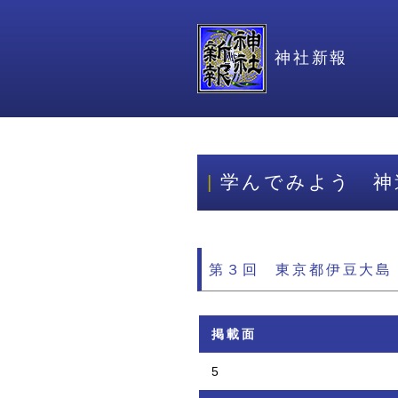
神社新報
学んでみよう 神
第３回 東京都伊豆大島
掲載面
5