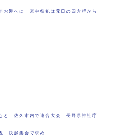
年お迎へに 宮中祭祀は元日の四方拝から
もと 佐久市内で連合大会 長野県神社庁
現 決起集会で求め