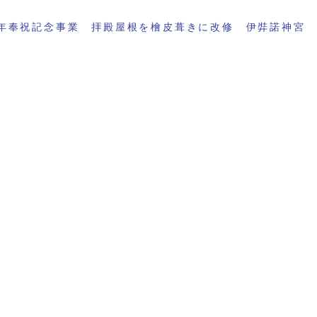
年奉祝記念事業 拝殿屋根を檜皮葺きに改修 伊弉諾神宮