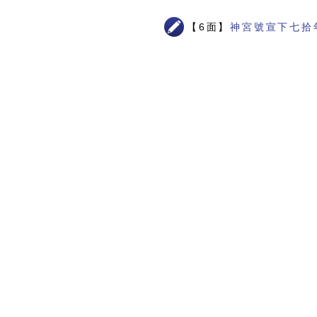
【6面】
神宮號宣下七拾