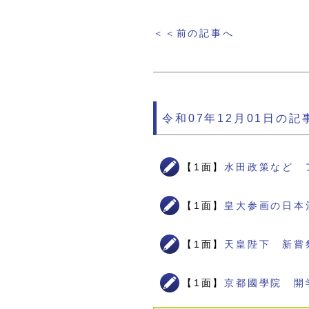
＜＜前の記事へ
令和07年12月01日の記
【1面】
水田政策など 
【1面】
皇大参画の日本
【1面】
天皇陛下 新嘗
【1面】
京都國學院 開