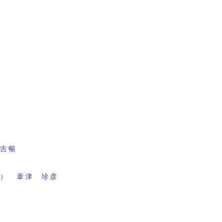
田吉暢
面） 葦津 珍彦