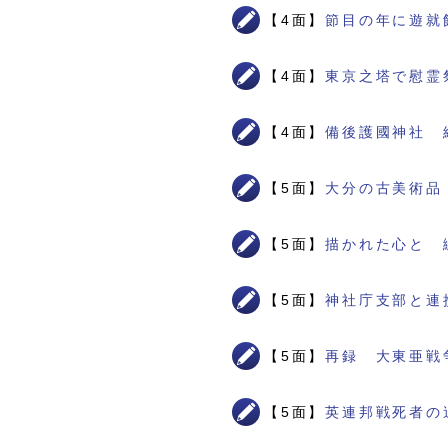
【4面】
節目の年に遊就
【4面】
東京之塔で慰霊
【4面】
備後護國神社 
【5面】
大分の古美術品
【5面】
描かれた心と 
【5面】
神社庁支部と連
【5面】
再録 大東亜戦
【5面】
英連邦戦死者の