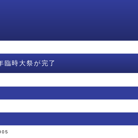
年臨時大祭が完了
005