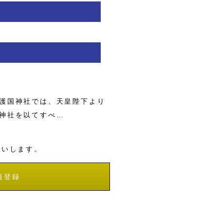
護国神社では、天皇陛下より
神社を以てすべ…
願いします。
員登録