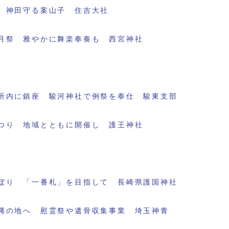
 神田守る案山子 住吉大社
月祭 雅やかに舞楽奉奏も 西宮神社
所内に鎮座 駿河神社で例祭を奉仕 駿東支部
つり 地域とともに開催し 護王神社
ぼり 「一番札」を目指して 長崎県護国神社
縄の地へ 慰霊祭や遺骨収集事業 埼玉神青