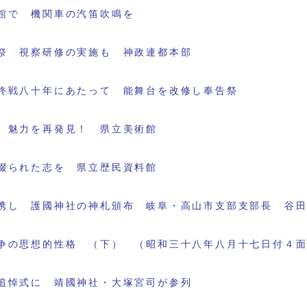
館で 機関車の汽笛吹鳴を
祭 視察研修の実施も 神政連都本部
終戦八十年にあたって 能舞台を改修し奉告祭
 魅力を再発見！ 県立美術館
綴られた志を 県立歴民資料館
携し 護國神社の神札頒布 岐阜・高山市支部支部長 谷
争の思想的性格 （下） （昭和三十八年八月十七日付４
追悼式に 靖國神社・大塚宮司が参列