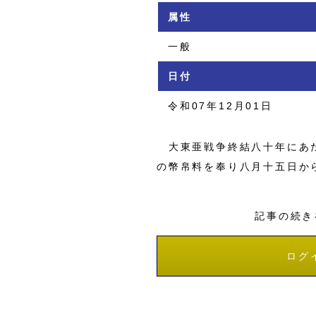
属性
一般
日付
令和07年12月01日
大東亜戦争終結八十年にあた
の幣帛料を奉り八月十五日か
記事の続き
ログ