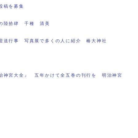
投稿を募集
の陸拾肆 千種 清美
迎送行事 写真展で多くの人に紹介 椿大神社
治神宮大全』 五年かけて全五巻の刊行を 明治神宮