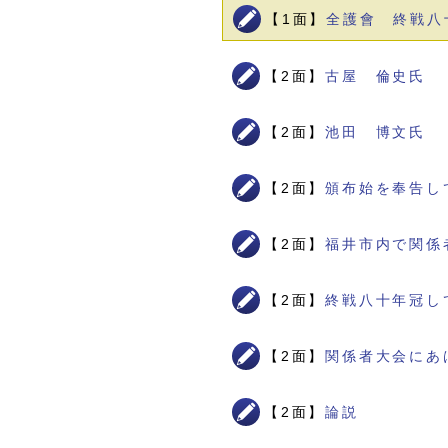
【1面】
全護會 終戦八
【2面】
古屋 倫史氏
【2面】
池田 博文氏
【2面】
頒布始を奉告し
【2面】
福井市内で関係
【2面】
終戦八十年冠し
【2面】
関係者大会にあ
【2面】
論説