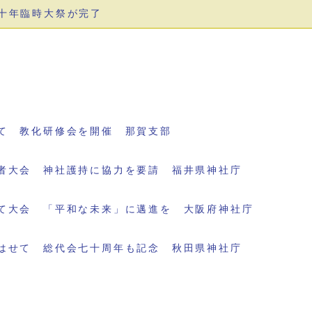
十年臨時大祭が完了
て 教化研修会を開催 那賀支部
者大会 神社護持に協力を要請 福井県神社庁
て大会 「平和な未来」に邁進を 大阪府神社庁
はせて 総代会七十周年も記念 秋田県神社庁