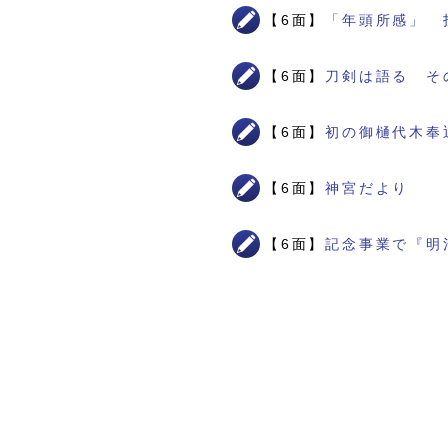
【6面】
「年頭所感」 
【6面】
刀剣は語る そ
【6面】
初の御樋代木奉
【6面】
神宮だより
【6面】
記念事業で『明