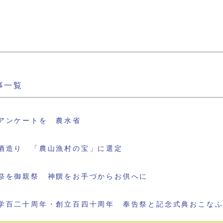
事一覧
アンケートを 農水省
酒造り 「農山漁村の宝」に選定
祭を御親祭 神饌をお手づからお供へに
学百二十周年・創立百四十周年 奉告祭と記念式典おこな