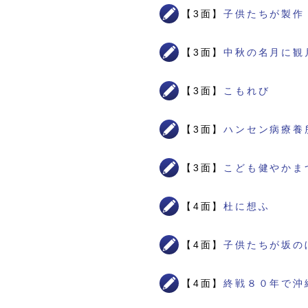
【3面】
子供たちが製作
【3面】
中秋の名月に観
【3面】
こもれび
【3面】
ハンセン病療養
【3面】
こども健やかま
【4面】
杜に想ふ
【4面】
子供たちが坂の
【4面】
終戦８０年で沖