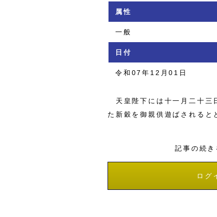
属性
一般
日付
令和07年12月01日
天皇陛下には十一月二十三日
た新穀を御親供遊ばされると
記事の続き
ログ