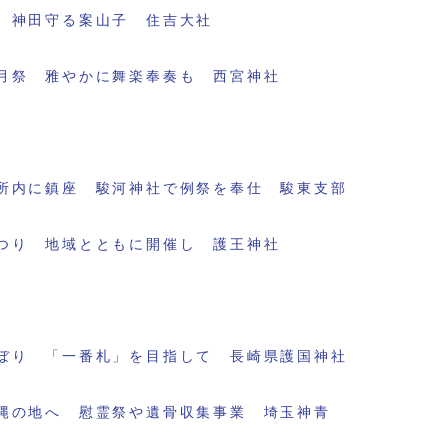
 神田守る案山子 住吉大社
月祭 雅やかに舞楽奉奏も 西宮神社
所内に鎮座 駿河神社で例祭を奉仕 駿東支部
つり 地域とともに開催し 護王神社
ぼり 「一番札」を目指して 長崎県護国神社
縄の地へ 慰霊祭や遺骨収集事業 埼玉神青