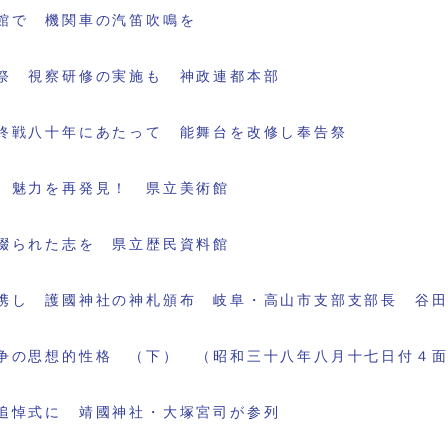
館で 機関車の汽笛吹鳴を
祭 視察研修の実施も 神政連都本部
終戦八十年にあたって 能舞台を改修し奉告祭
 魅力を再発見！ 県立美術館
綴られた志を 県立歴民資料館
携し 護國神社の神札頒布 岐阜・高山市支部支部長 谷
争の思想的性格 （下） （昭和三十八年八月十七日付４
追悼式に 靖國神社・大塚宮司が参列