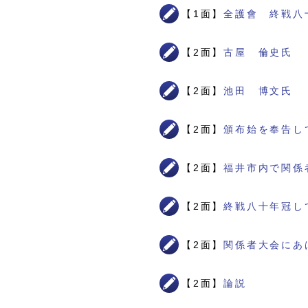
【1面】
全護會 終戦八
【2面】
古屋 倫史氏
【2面】
池田 博文氏
【2面】
頒布始を奉告し
【2面】
福井市内で関係
【2面】
終戦八十年冠し
【2面】
関係者大会にあ
【2面】
論説