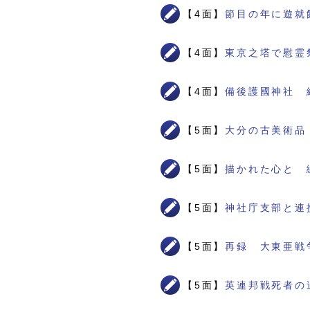
【4面】
節目の年に遊就
【4面】
東京之塔で慰霊
【4面】
備後護國神社 
【5面】
大分の古美術品
【5面】
描かれた心と 
【5面】
神社庁支部と連
【5面】
再録 大東亜戦
【5面】
英連邦戦死者の