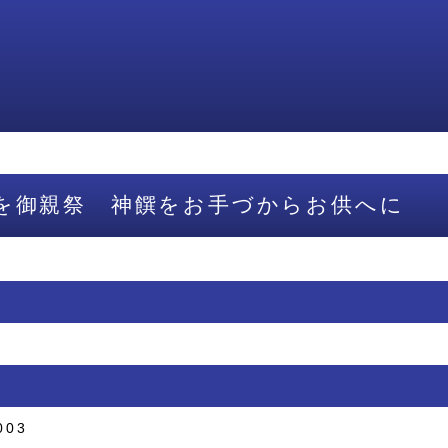
を御親祭 神饌をお手づからお供へに
003