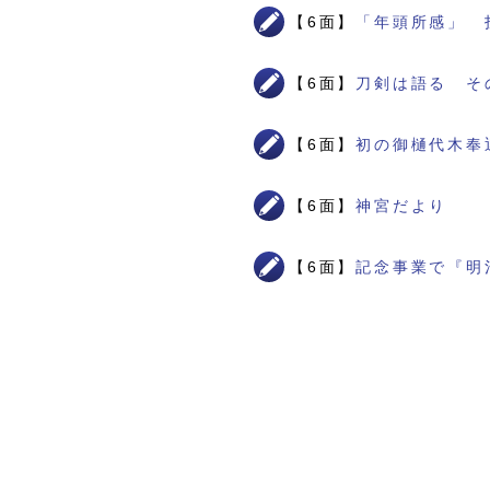
【6面】
「年頭所感」 
【6面】
刀剣は語る そ
【6面】
初の御樋代木奉
【6面】
神宮だより
【6面】
記念事業で『明