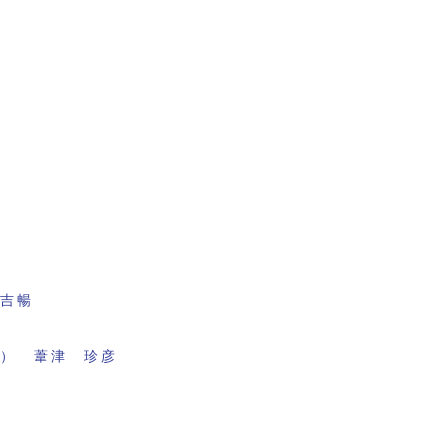
田吉暢
面） 葦津 珍彦