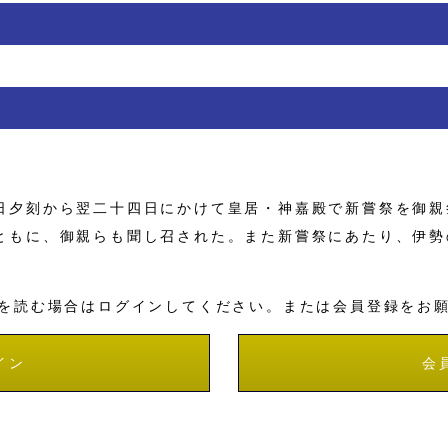
夕刻から翌二十四日にかけて皇居・神嘉殿で新嘗祭を御親
ともに、御親らも聞し召された。また新嘗祭にあたり、伊勢
を読む場合はログインしてください。または会員登録をお
イン
会