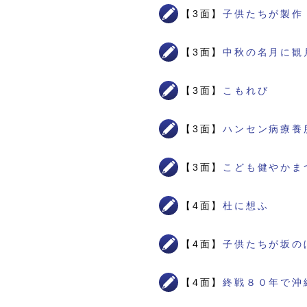
【3面】
子供たちが製作
【3面】
中秋の名月に観
【3面】
こもれび
【3面】
ハンセン病療養
【3面】
こども健やかま
【4面】
杜に想ふ
【4面】
子供たちが坂の
【4面】
終戦８０年で沖