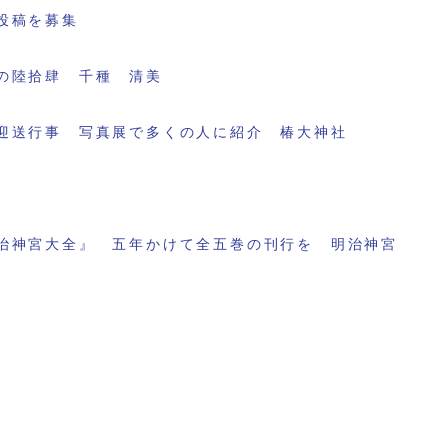
投稿を募集
の陸拾肆 千種 清美
迎送行事 写真展で多くの人に紹介 椿大神社
治神宮大全』 五年かけて全五巻の刊行を 明治神宮