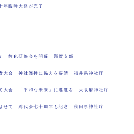
十年臨時大祭が完了
て 教化研修会を開催 那賀支部
者大会 神社護持に協力を要請 福井県神社庁
て大会 「平和な未来」に邁進を 大阪府神社庁
はせて 総代会七十周年も記念 秋田県神社庁