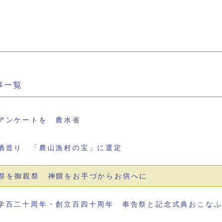
事一覧
アンケートを 農水省
酒造り 「農山漁村の宝」に選定
祭を御親祭 神饌をお手づからお供へに
学百二十周年・創立百四十周年 奉告祭と記念式典おこな