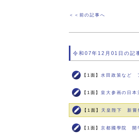
＜＜前の記事へ
令和07年12月01日の記
【1面】
水田政策など 
【1面】
皇大参画の日本
【1面】
天皇陛下 新嘗
【1面】
京都國學院 開