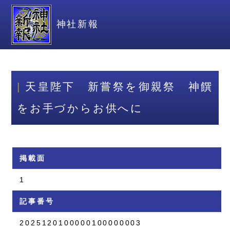
神社新報
天皇陛下 新嘗祭を御親祭 神饌
をお手づからお供へに
掲載面
1
記事番号
2025120100000100000003