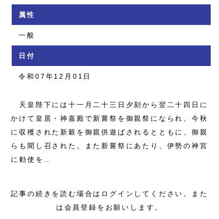
属性
一般
日付
令和07年12月01日
天皇陛下には十一月二十三日夕刻から翌二十四日に
かけて皇居・神嘉殿で新嘗祭を御親祭になられ、今秋
に収穫された新穀を御親供遊ばされるとともに、御親
らも聞し召された。また新嘗祭にあたり、伊勢の神宮
に勅使を…
記事の続きを読む場合はログインしてください。また
は会員登録をお願いします。