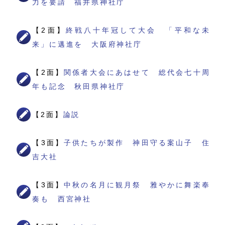
力を要請 福井県神社庁
【2面】
終戦八十年冠して大会 「平和な未
来」に邁進を 大阪府神社庁
【2面】
関係者大会にあはせて 総代会七十周
年も記念 秋田県神社庁
【2面】
論説
【3面】
子供たちが製作 神田守る案山子 住
吉大社
【3面】
中秋の名月に観月祭 雅やかに舞楽奉
奏も 西宮神社