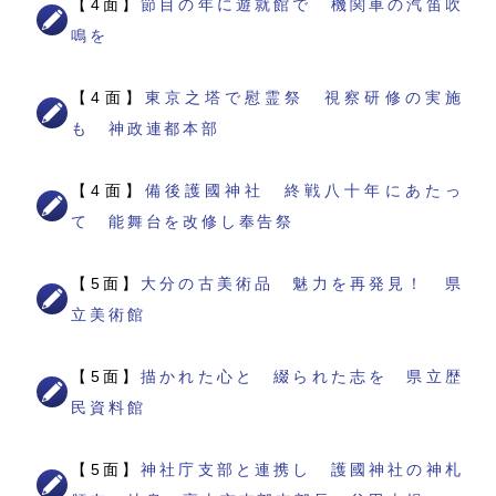
【4面】
節目の年に遊就館で 機関車の汽笛吹
鳴を
【4面】
東京之塔で慰霊祭 視察研修の実施
も 神政連都本部
【4面】
備後護國神社 終戦八十年にあたっ
て 能舞台を改修し奉告祭
【5面】
大分の古美術品 魅力を再発見！ 県
立美術館
【5面】
描かれた心と 綴られた志を 県立歴
民資料館
【5面】
神社庁支部と連携し 護國神社の神札