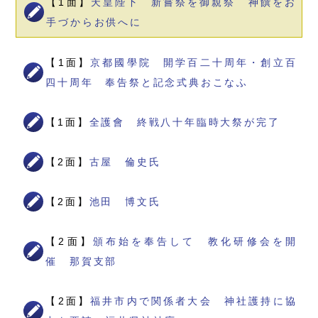
【1面】
天皇陛下 新嘗祭を御親祭 神饌をお
手づからお供へに
【1面】
京都國學院 開学百二十周年・創立百
四十周年 奉告祭と記念式典おこなふ
【1面】
全護會 終戦八十年臨時大祭が完了
【2面】
古屋 倫史氏
【2面】
池田 博文氏
【2面】
頒布始を奉告して 教化研修会を開
催 那賀支部
【2面】
福井市内で関係者大会 神社護持に協