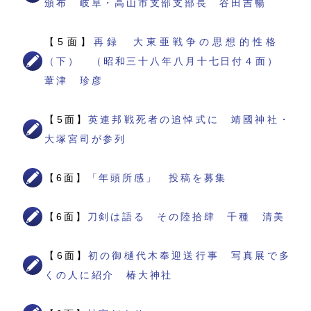
頒布 岐阜・高山市支部支部長 谷田吉暢
【5面】
再録 大東亜戦争の思想的性格
（下） （昭和三十八年八月十七日付４面）
葦津 珍彦
【5面】
英連邦戦死者の追悼式に 靖國神社・
大塚宮司が参列
【6面】
「年頭所感」 投稿を募集
【6面】
刀剣は語る その陸拾肆 千種 清美
【6面】
初の御樋代木奉迎送行事 写真展で多
くの人に紹介 椿大神社