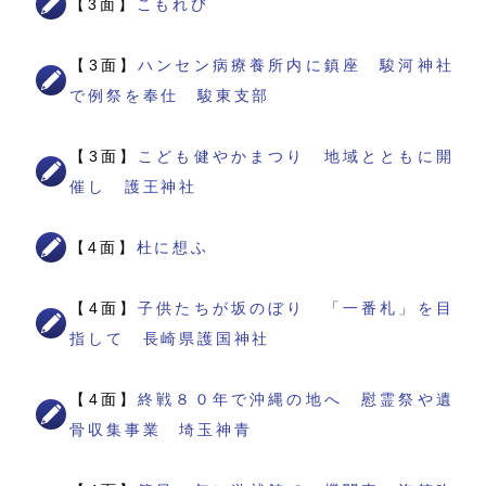
【3面】
こもれび
【3面】
ハンセン病療養所内に鎮座 駿河神社
で例祭を奉仕 駿東支部
【3面】
こども健やかまつり 地域とともに開
催し 護王神社
【4面】
杜に想ふ
【4面】
子供たちが坂のぼり 「一番札」を目
指して 長崎県護国神社
【4面】
終戦８０年で沖縄の地へ 慰霊祭や遺
骨収集事業 埼玉神青