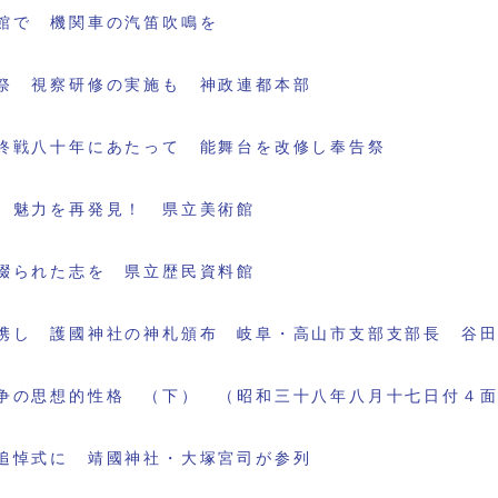
館で 機関車の汽笛吹鳴を
祭 視察研修の実施も 神政連都本部
終戦八十年にあたって 能舞台を改修し奉告祭
 魅力を再発見！ 県立美術館
綴られた志を 県立歴民資料館
携し 護國神社の神札頒布 岐阜・高山市支部支部長 谷
争の思想的性格 （下） （昭和三十八年八月十七日付４
追悼式に 靖國神社・大塚宮司が参列