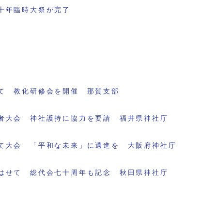
十年臨時大祭が完了
て 教化研修会を開催 那賀支部
者大会 神社護持に協力を要請 福井県神社庁
て大会 「平和な未来」に邁進を 大阪府神社庁
はせて 総代会七十周年も記念 秋田県神社庁