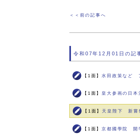
＜＜前の記事へ
令和07年12月01日の記
【1面】
水田政策など 
【1面】
皇大参画の日本
【1面】
天皇陛下 新嘗
【1面】
京都國學院 開