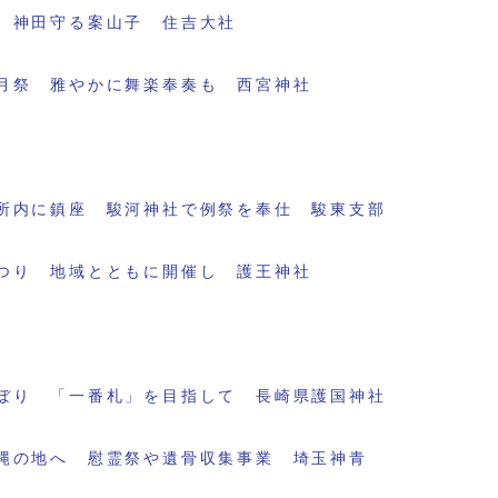
 神田守る案山子 住吉大社
月祭 雅やかに舞楽奉奏も 西宮神社
所内に鎮座 駿河神社で例祭を奉仕 駿東支部
つり 地域とともに開催し 護王神社
ぼり 「一番札」を目指して 長崎県護国神社
縄の地へ 慰霊祭や遺骨収集事業 埼玉神青