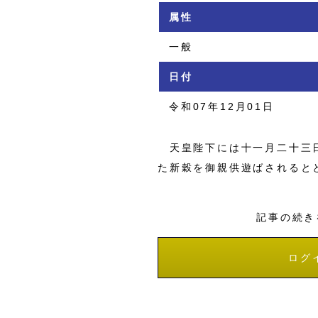
属性
一般
日付
令和07年12月01日
天皇陛下には十一月二十三日
た新穀を御親供遊ばされると
記事の続き
ログ