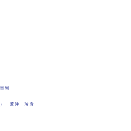
田吉暢
面） 葦津 珍彦