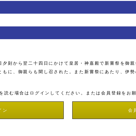
夕刻から翌二十四日にかけて皇居・神嘉殿で新嘗祭を御親
ともに、御親らも聞し召された。また新嘗祭にあたり、伊勢
を読む場合はログインしてください。または会員登録をお
イン
会