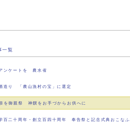
事一覧
アンケートを 農水省
酒造り 「農山漁村の宝」に選定
祭を御親祭 神饌をお手づからお供へに
学百二十周年・創立百四十周年 奉告祭と記念式典おこな