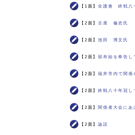
【1面】
全護會 終戦八
【2面】
古屋 倫史氏
【2面】
池田 博文氏
【2面】
頒布始を奉告し
【2面】
福井市内で関係
【2面】
終戦八十年冠し
【2面】
関係者大会にあ
【2面】
論説