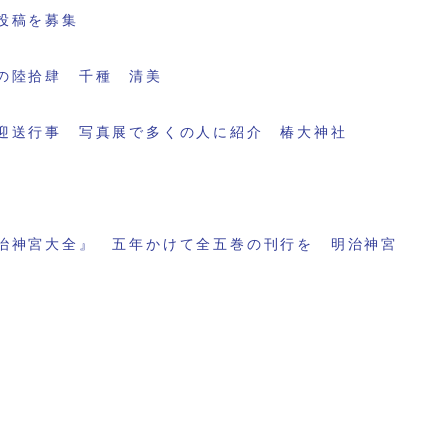
投稿を募集
の陸拾肆 千種 清美
迎送行事 写真展で多くの人に紹介 椿大神社
治神宮大全』 五年かけて全五巻の刊行を 明治神宮