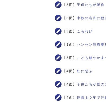
【3面】
子供たちが製作
【3面】
中秋の名月に観
【3面】
こもれび
【3面】
ハンセン病療養
【3面】
こども健やかま
【4面】
杜に想ふ
【4面】
子供たちが坂の
【4面】
終戦８０年で沖