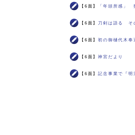
【6面】
「年頭所感」 
【6面】
刀剣は語る そ
【6面】
初の御樋代木奉
【6面】
神宮だより
【6面】
記念事業で『明