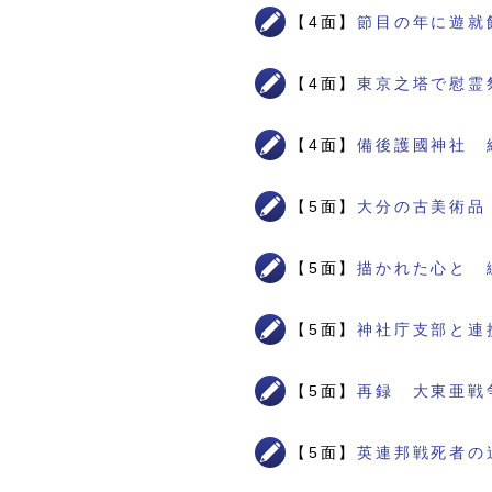
【4面】
節目の年に遊就
【4面】
東京之塔で慰霊
【4面】
備後護國神社 
【5面】
大分の古美術品
【5面】
描かれた心と 
【5面】
神社庁支部と連
【5面】
再録 大東亜戦
【5面】
英連邦戦死者の