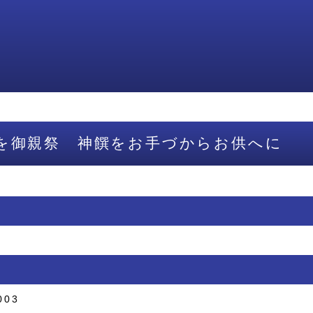
を御親祭 神饌をお手づからお供へに
003