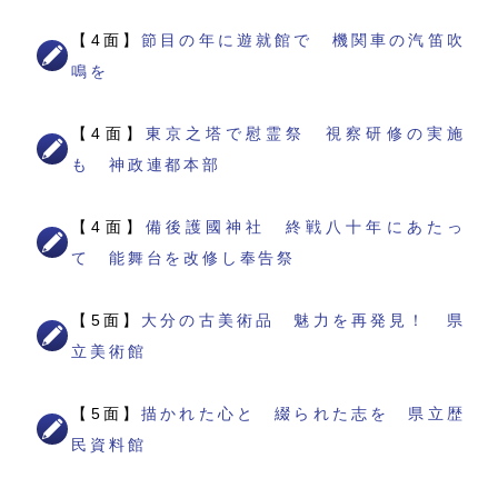
【4面】
節目の年に遊就館で 機関車の汽笛吹
鳴を
【4面】
東京之塔で慰霊祭 視察研修の実施
も 神政連都本部
【4面】
備後護國神社 終戦八十年にあたっ
て 能舞台を改修し奉告祭
【5面】
大分の古美術品 魅力を再発見！ 県
立美術館
【5面】
描かれた心と 綴られた志を 県立歴
民資料館