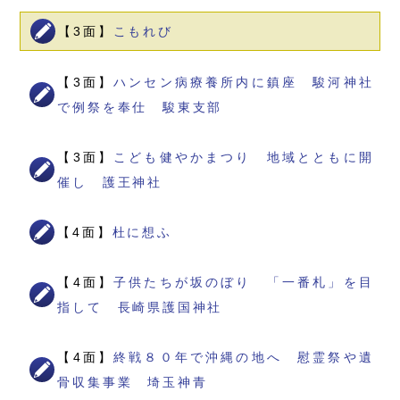
【3面】
こもれび
【3面】
ハンセン病療養所内に鎮座 駿河神社
で例祭を奉仕 駿東支部
【3面】
こども健やかまつり 地域とともに開
催し 護王神社
【4面】
杜に想ふ
【4面】
子供たちが坂のぼり 「一番札」を目
指して 長崎県護国神社
【4面】
終戦８０年で沖縄の地へ 慰霊祭や遺
骨収集事業 埼玉神青