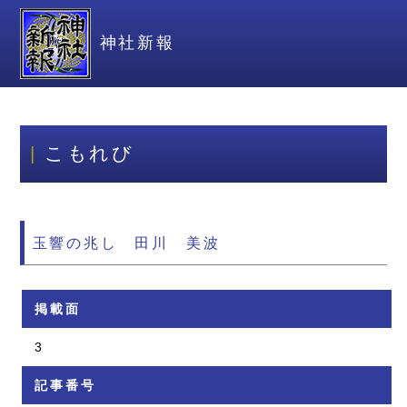
神社新報
こもれび
玉響の兆し 田川 美波
掲載面
3
記事番号