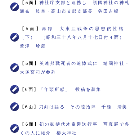
【5面】
神社庁支部と連携し 護國神社の神札
頒布 岐阜・高山市支部支部長 谷田吉暢
【5面】
再録 大東亜戦争の思想的性格
（下） （昭和三十八年八月十七日付４面）
葦津 珍彦
【5面】
英連邦戦死者の追悼式に 靖國神社・
大塚宮司が参列
【6面】
「年頭所感」 投稿を募集
【6面】
刀剣は語る その陸拾肆 千種 清美
【6面】
初の御樋代木奉迎送行事 写真展で多
くの人に紹介 椿大神社