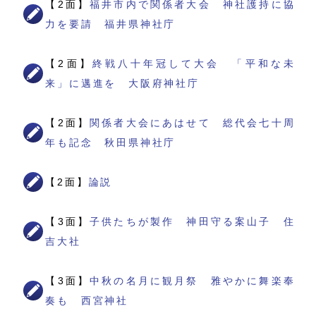
【2面】
福井市内で関係者大会 神社護持に協
力を要請 福井県神社庁
【2面】
終戦八十年冠して大会 「平和な未
来」に邁進を 大阪府神社庁
【2面】
関係者大会にあはせて 総代会七十周
年も記念 秋田県神社庁
【2面】
論説
【3面】
子供たちが製作 神田守る案山子 住
吉大社
【3面】
中秋の名月に観月祭 雅やかに舞楽奉
奏も 西宮神社