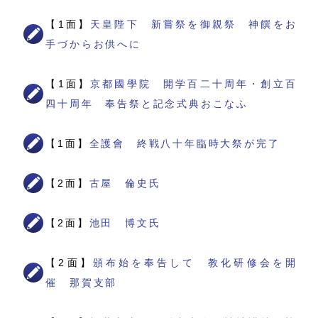
【1面】
天皇陛下 新嘗祭を御親祭 神饌をお
手づからお供へに
【1面】
京都國學院 開学百二十周年・創立百
四十周年 奉告祭と記念式典おこなふ
【1面】
全護會 終戦八十年臨時大祭が完了
【2面】
古屋 倫史氏
【2面】
池田 博文氏
【2面】
頒布始を奉告して 教化研修会を開
催 那賀支部