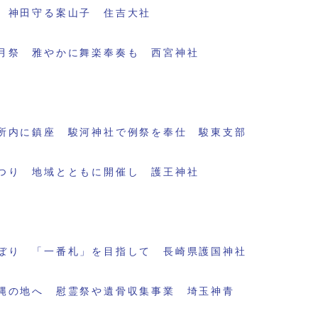
 神田守る案山子 住吉大社
月祭 雅やかに舞楽奉奏も 西宮神社
所内に鎮座 駿河神社で例祭を奉仕 駿東支部
つり 地域とともに開催し 護王神社
ぼり 「一番札」を目指して 長崎県護国神社
縄の地へ 慰霊祭や遺骨収集事業 埼玉神青