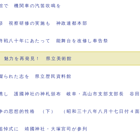
館で 機関車の汽笛吹鳴を
祭 視察研修の実施も 神政連都本部
終戦八十年にあたって 能舞台を改修し奉告祭
 魅力を再発見！ 県立美術館
綴られた志を 県立歴民資料館
携し 護國神社の神札頒布 岐阜・高山市支部支部長 谷
争の思想的性格 （下） （昭和三十八年八月十七日付４
追悼式に 靖國神社・大塚宮司が参列