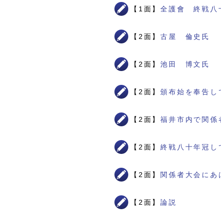
【1面】
全護會 終戦八
【2面】
古屋 倫史氏
【2面】
池田 博文氏
【2面】
頒布始を奉告し
【2面】
福井市内で関係
【2面】
終戦八十年冠し
【2面】
関係者大会にあ
【2面】
論説