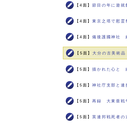
【4面】
節目の年に遊就
【4面】
東京之塔で慰霊
【4面】
備後護國神社 
【5面】
大分の古美術品
【5面】
描かれた心と 
【5面】
神社庁支部と連
【5面】
再録 大東亜戦
【5面】
英連邦戦死者の