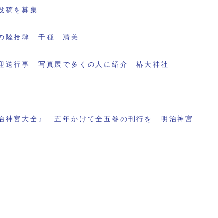
投稿を募集
の陸拾肆 千種 清美
迎送行事 写真展で多くの人に紹介 椿大神社
治神宮大全』 五年かけて全五巻の刊行を 明治神宮