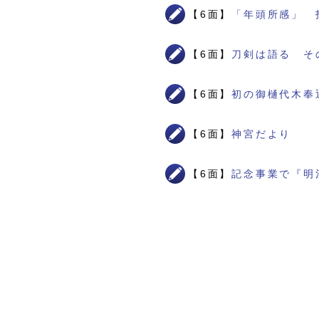
【6面】
「年頭所感」 
【6面】
刀剣は語る そ
【6面】
初の御樋代木奉
【6面】
神宮だより
【6面】
記念事業で『明