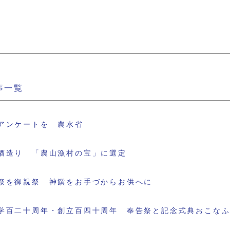
事一覧
アンケートを 農水省
酒造り 「農山漁村の宝」に選定
祭を御親祭 神饌をお手づからお供へに
学百二十周年・創立百四十周年 奉告祭と記念式典おこな