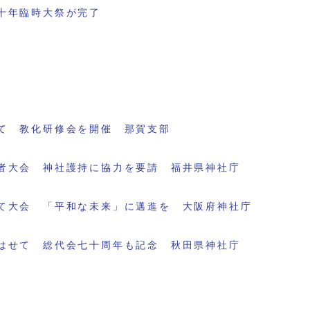
十年臨時大祭が完了
て 教化研修会を開催 那賀支部
者大会 神社護持に協力を要請 福井県神社庁
て大会 「平和な未来」に邁進を 大阪府神社庁
はせて 総代会七十周年も記念 秋田県神社庁