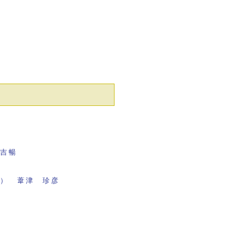
田吉暢
面） 葦津 珍彦