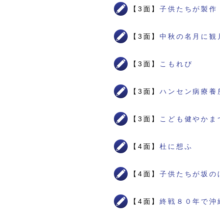
【3面】
子供たちが製作
【3面】
中秋の名月に観
【3面】
こもれび
【3面】
ハンセン病療養
【3面】
こども健やかま
【4面】
杜に想ふ
【4面】
子供たちが坂の
【4面】
終戦８０年で沖