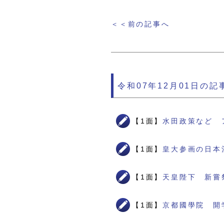
＜＜前の記事へ
令和07年12月01日の記
【1面】
水田政策など 
【1面】
皇大参画の日本
【1面】
天皇陛下 新嘗
【1面】
京都國學院 開