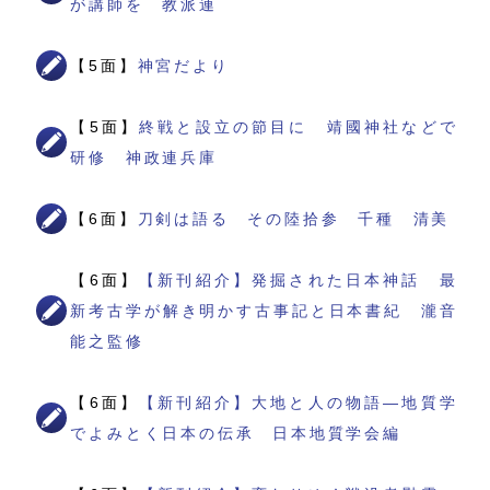
が講師を 教派連
【5面】
神宮だより
【5面】
終戦と設立の節目に 靖國神社などで
研修 神政連兵庫
【6面】
刀剣は語る その陸拾参 千種 清美
【6面】
【新刊紹介】発掘された日本神話 最
新考古学が解き明かす古事記と日本書紀 瀧音
能之監修
【6面】
【新刊紹介】大地と人の物語―地質学
でよみとく日本の伝承 日本地質学会編