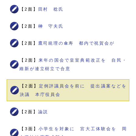
【2面】
田村 稔氏
【2面】
榊 守夫氏
【2面】
鷹司統理の傘寿 都内で祝賀会が
【2面】
来年の国会で皇室典範改正を 自民・
維新が連立樹立で合意
【2面】
定例評議員会を前に 提出議案などを
決議 本庁役員会
【2面】
論説
【3面】
小学生を対象に 宮大工体験会を 岡