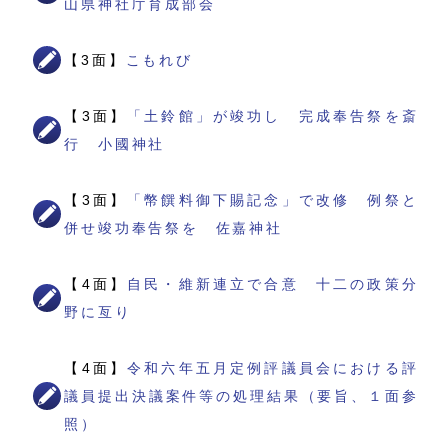
山県神社庁育成部会
【3面】
こもれび
【3面】
「土鈴館」が竣功し 完成奉告祭を斎
行 小國神社
【3面】
「幣饌料御下賜記念」で改修 例祭と
併せ竣功奉告祭を 佐嘉神社
【4面】
自民・維新連立で合意 十二の政策分
野に亙り
【4面】
令和六年五月定例評議員会における評
議員提出決議案件等の処理結果（要旨、１面参
照）