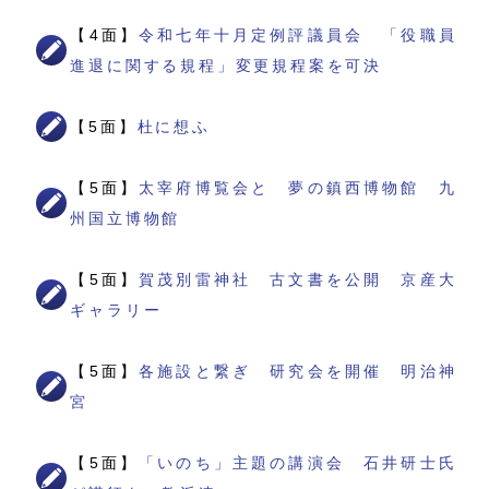
【4面】
令和七年十月定例評議員会 「役職員
進退に関する規程」変更規程案を可決
【5面】
杜に想ふ
【5面】
太宰府博覧会と 夢の鎮西博物館 九
州国立博物館
【5面】
賀茂別雷神社 古文書を公開 京産大
ギャラリー
【5面】
各施設と繋ぎ 研究会を開催 明治神
宮
【5面】
「いのち」主題の講演会 石井研士氏