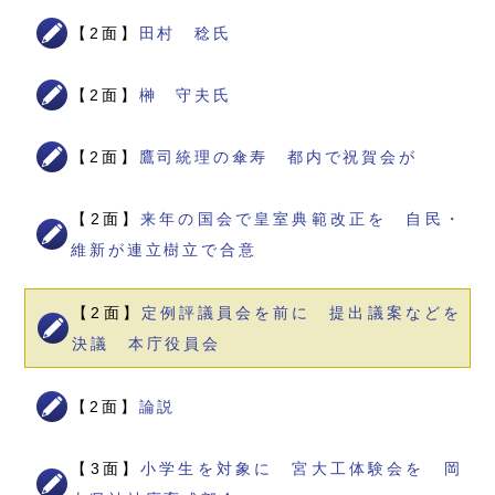
【2面】
田村 稔氏
【2面】
榊 守夫氏
【2面】
鷹司統理の傘寿 都内で祝賀会が
【2面】
来年の国会で皇室典範改正を 自民・
維新が連立樹立で合意
【2面】
定例評議員会を前に 提出議案などを
決議 本庁役員会
【2面】
論説
【3面】
小学生を対象に 宮大工体験会を 岡