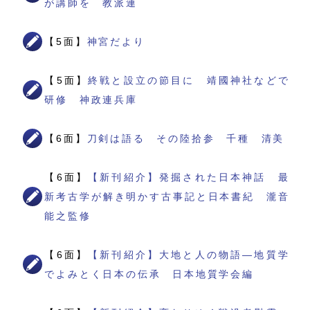
が講師を 教派連
【5面】
神宮だより
【5面】
終戦と設立の節目に 靖國神社などで
研修 神政連兵庫
【6面】
刀剣は語る その陸拾参 千種 清美
【6面】
【新刊紹介】発掘された日本神話 最
新考古学が解き明かす古事記と日本書紀 瀧音
能之監修
【6面】
【新刊紹介】大地と人の物語―地質学
でよみとく日本の伝承 日本地質学会編