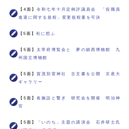
【4面】
令和七年十月定例評議員会 「役職員
進退に関する規程」変更規程案を可決
【5面】
杜に想ふ
【5面】
太宰府博覧会と 夢の鎮西博物館 九
州国立博物館
【5面】
賀茂別雷神社 古文書を公開 京産大
ギャラリー
【5面】
各施設と繋ぎ 研究会を開催 明治神
宮
【5面】
「いのち」主題の講演会 石井研士氏