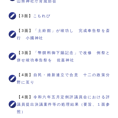
山県神社庁育成部会
【3面】
こもれび
【3面】
「土鈴館」が竣功し 完成奉告祭を斎
行 小國神社
【3面】
「幣饌料御下賜記念」で改修 例祭と
併せ竣功奉告祭を 佐嘉神社
【4面】
自民・維新連立で合意 十二の政策分
野に亙り
【4面】
令和六年五月定例評議員会における評
議員提出決議案件等の処理結果（要旨、１面参
照）