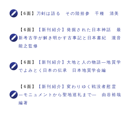
【6面】
刀剣は語る その陸拾参 千種 清美
【6面】
【新刊紹介】発掘された日本神話 最
新考古学が解き明かす古事記と日本書紀 瀧音
能之監修
【6面】
【新刊紹介】大地と人の物語―地質学
でよみとく日本の伝承 日本地質学会編
【6面】
【新刊紹介】変わりゆく戦没者慰霊
―モニュメントから聖地巡礼まで― 由谷裕哉
編著