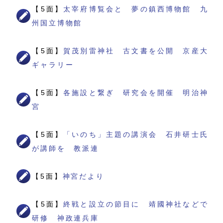
【5面】
太宰府博覧会と 夢の鎮西博物館 九
州国立博物館
【5面】
賀茂別雷神社 古文書を公開 京産大
ギャラリー
【5面】
各施設と繋ぎ 研究会を開催 明治神
宮
【5面】
「いのち」主題の講演会 石井研士氏
が講師を 教派連
【5面】
神宮だより
【5面】
終戦と設立の節目に 靖國神社などで
研修 神政連兵庫