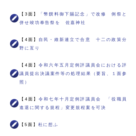
【3面】
「幣饌料御下賜記念」で改修 例祭と
併せ竣功奉告祭を 佐嘉神社
【4面】
自民・維新連立で合意 十二の政策分
野に亙り
【4面】
令和六年五月定例評議員会における評
議員提出決議案件等の処理結果（要旨、１面参
照）
【4面】
令和七年十月定例評議員会 「役職員
進退に関する規程」変更規程案を可決
【5面】
杜に想ふ