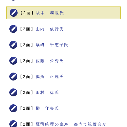
【2面】
坂本 泰世氏
【2面】
山内 俊行氏
【2面】
蠣﨑 千恵子氏
【2面】
佐藤 公秀氏
【2面】
鴨角 正統氏
【2面】
田村 稔氏
【2面】
榊 守夫氏
【2面】
鷹司統理の傘寿 都内で祝賀会が