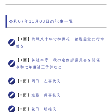
令和07年11月03日の記事一覧
【1面】
終戦八十年で御供花 都慰霊堂に行幸
啓を
【1面】
神社本庁 秋の定例評議員会を開催
令和七年度補正予算など
【2面】
岡田 左喜代氏
【2面】
進藤 眞喜枝氏
【2面】
花田 明雄氏