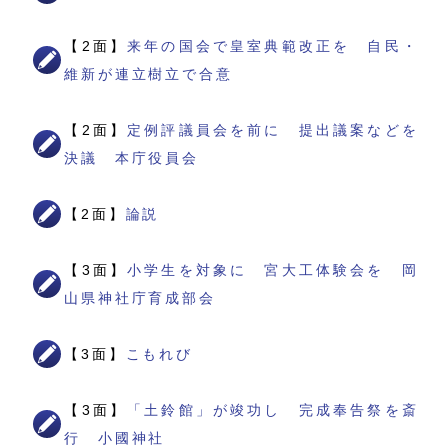
【2面】
来年の国会で皇室典範改正を 自民・
維新が連立樹立で合意
【2面】
定例評議員会を前に 提出議案などを
決議 本庁役員会
【2面】
論説
【3面】
小学生を対象に 宮大工体験会を 岡
山県神社庁育成部会
【3面】
こもれび
【3面】
「土鈴館」が竣功し 完成奉告祭を斎
行 小國神社