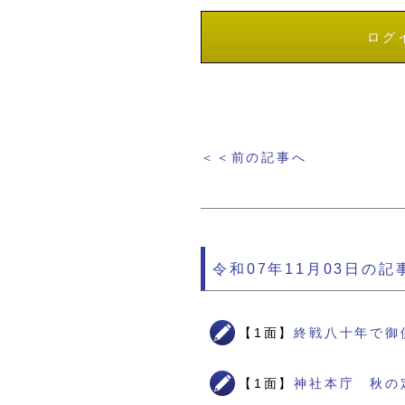
ログ
＜＜前の記事へ
令和07年11月03日の記
【1面】
終戦八十年で御
【1面】
神社本庁 秋の