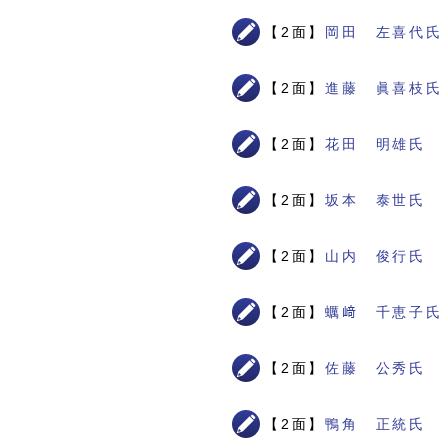
【2面】
岡田 左喜代氏
【2面】
進藤 眞喜枝氏
【2面】
花田 明雄氏
【2面】
坂本 泰世氏
【2面】
山内 俊行氏
【2面】
蠣﨑 千恵子氏
【2面】
佐藤 公秀氏
【2面】
鴨角 正統氏