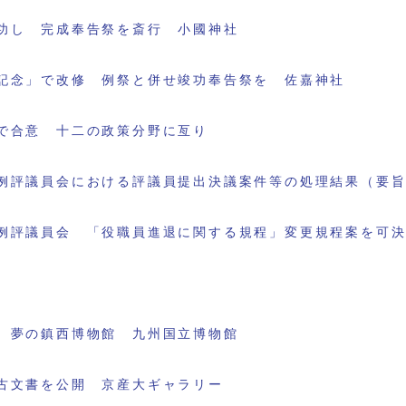
功し 完成奉告祭を斎行 小國神社
記念」で改修 例祭と併せ竣功奉告祭を 佐嘉神社
で合意 十二の政策分野に亙り
例評議員会における評議員提出決議案件等の処理結果（要
例評議員会 「役職員進退に関する規程」変更規程案を可
 夢の鎮西博物館 九州国立博物館
古文書を公開 京産大ギャラリー