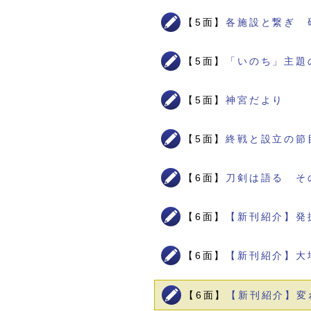
【5面】
各施設と繋ぎ 
【5面】
「いのち」主題
【5面】
神宮だより
【5面】
終戦と設立の節
【6面】
刀剣は語る そ
【6面】
【新刊紹介】発
【6面】
【新刊紹介】大
【6面】
【新刊紹介】変