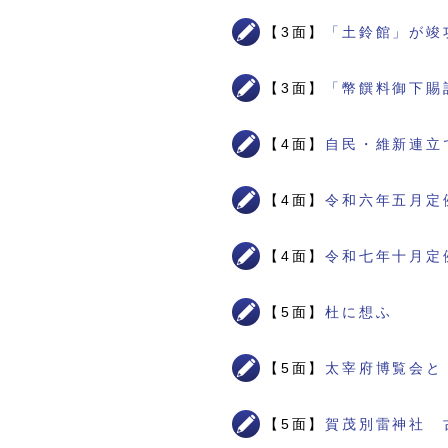
【3面】
「土鈴館」が竣
【3面】
「幣饌料御下賜
【4面】
自民・維新連立
【4面】
令和六年五月定
【4面】
令和七年十月定
【5面】
杜に想ふ
【5面】
太宰府博覧会と
【5面】
賀茂別雷神社 