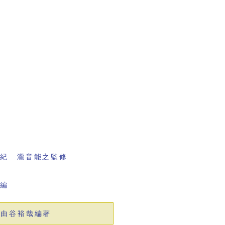
書紀 瀧音能之監修
会編
 由谷裕哉編著