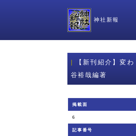
神社新報
【新刊紹介】変わ
谷裕哉編著
掲載面
6
記事番号