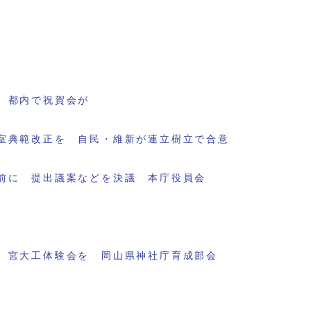
 都内で祝賀会が
室典範改正を 自民・維新が連立樹立で合意
前に 提出議案などを決議 本庁役員会
 宮大工体験会を 岡山県神社庁育成部会