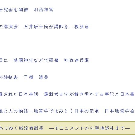
研究会を開催 明治神宮
の講演会 石井研士氏が講師を 教派連
目に 靖國神社などで研修 神政連兵庫
の陸拾参 千種 清美
掘された日本神話 最新考古学が解き明かす古事記と日本
地と人の物語―地質学でよみとく日本の伝承 日本地質学
わりゆく戦没者慰霊 ―モニュメントから聖地巡礼まで―