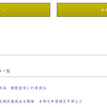
イン
会
事一覧
供花 都慰霊堂に行幸啓を
定例評議員会を開催 令和七年度補正予算など