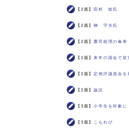
【2面】
田村 稔氏
【2面】
榊 守夫氏
【2面】
鷹司統理の傘寿
【2面】
来年の国会で皇
【2面】
定例評議員会を
【2面】
論説
【3面】
小学生を対象に
【3面】
こもれび