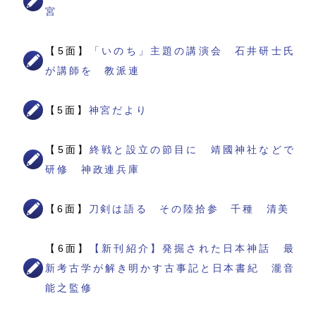
宮
【5面】
「いのち」主題の講演会 石井研士氏
が講師を 教派連
【5面】
神宮だより
【5面】
終戦と設立の節目に 靖國神社などで
研修 神政連兵庫
【6面】
刀剣は語る その陸拾参 千種 清美
【6面】
【新刊紹介】発掘された日本神話 最
新考古学が解き明かす古事記と日本書紀 瀧音
能之監修