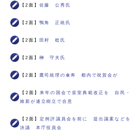
【2面】
佐藤 公秀氏
【2面】
鴨角 正統氏
【2面】
田村 稔氏
【2面】
榊 守夫氏
【2面】
鷹司統理の傘寿 都内で祝賀会が
【2面】
来年の国会で皇室典範改正を 自民・
維新が連立樹立で合意
【2面】
定例評議員会を前に 提出議案などを
決議 本庁役員会