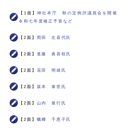
【1面】
神社本庁 秋の定例評議員会を開催
令和七年度補正予算など
【2面】
岡田 左喜代氏
【2面】
進藤 眞喜枝氏
【2面】
花田 明雄氏
【2面】
坂本 泰世氏
【2面】
山内 俊行氏
【2面】
蠣﨑 千恵子氏