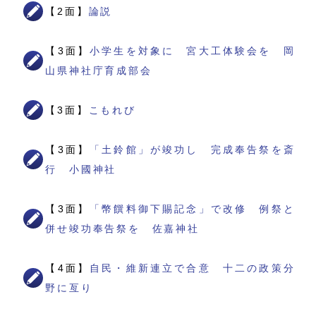
【2面】
論説
【3面】
小学生を対象に 宮大工体験会を 岡
山県神社庁育成部会
【3面】
こもれび
【3面】
「土鈴館」が竣功し 完成奉告祭を斎
行 小國神社
【3面】
「幣饌料御下賜記念」で改修 例祭と
併せ竣功奉告祭を 佐嘉神社
【4面】
自民・維新連立で合意 十二の政策分
野に亙り