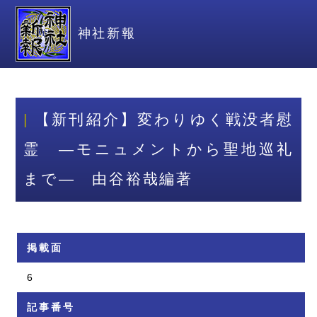
神社新報
【新刊紹介】変わりゆく戦没者慰
霊 ―モニュメントから聖地巡礼
まで― 由谷裕哉編著
掲載面
6
記事番号