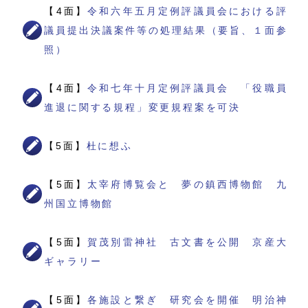
【4面】
令和六年五月定例評議員会における評
議員提出決議案件等の処理結果（要旨、１面参
照）
【4面】
令和七年十月定例評議員会 「役職員
進退に関する規程」変更規程案を可決
【5面】
杜に想ふ
【5面】
太宰府博覧会と 夢の鎮西博物館 九
州国立博物館
【5面】
賀茂別雷神社 古文書を公開 京産大
ギャラリー
【5面】
各施設と繋ぎ 研究会を開催 明治神