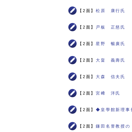
【2面】
松原 康行氏
【2面】
戸板 正慈氏
【2面】
星野 暢廣氏
【2面】
大畠 義壽氏
【2面】
大森 信夫氏
【2面】
宮﨑 洋氏
【2面】
◆皇學館新理事
【2面】
鎌田名誉教授の