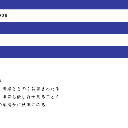
006
儀
 掛緒ととのふ音響きわたる
 眼差し優し吾子見るごとく
の葉淸かに秋風にのる