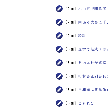
【2面】
郡山市で関係者
【2面】
関係者大会に千
【2面】
論説
【3面】
座学で祭式研修
【3面】
県内九社が連携
【3面】
町村会正副会長
【3面】
平和願ふ麒麟像
【3面】
こもれび