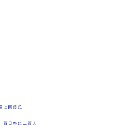
長に圓藤氏
 百日祭に二百人