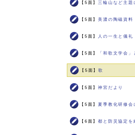
【5面】
三輪山など主題
【5面】
美濃の陶磁資料
【5面】
人の一生と儀礼
【5面】
「和歌文学会」
【5面】
歌
【5面】
神宮だより
【5面】
夏季教化研修会
【6面】
都と防災協定を