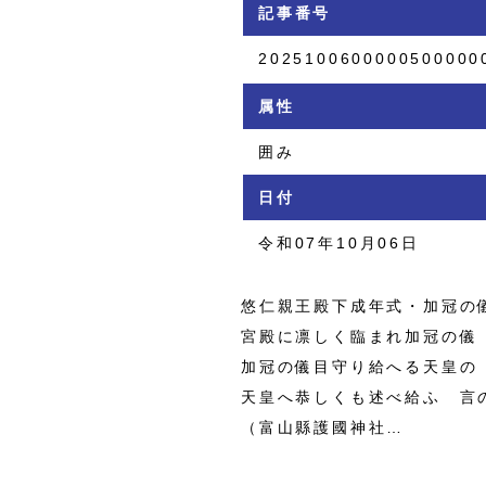
記事番号
2025100600000500000
属性
囲み
日付
令和07年10月06日
悠仁親王殿下成年式・加冠の
宮殿に凛しく臨まれ加冠の儀
加冠の儀目守り給へる天皇の
天皇へ恭しくも述べ給ふ 言
（富山縣護國神社…