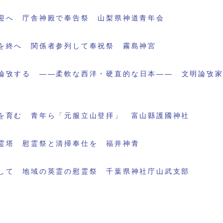
迎へ 庁舎神殿で奉告祭 山梨県神道青年会
を終へ 関係者参列して奉祝祭 霧島神宮
論攷する ――柔軟な西洋・硬直的な日本―― 文明論攷
を育む 青年ら「元服立山登拝」 富山縣護國神社
霊塔 慰霊祭と清掃奉仕を 福井神青
して 地域の英霊の慰霊祭 千葉県神社庁山武支部