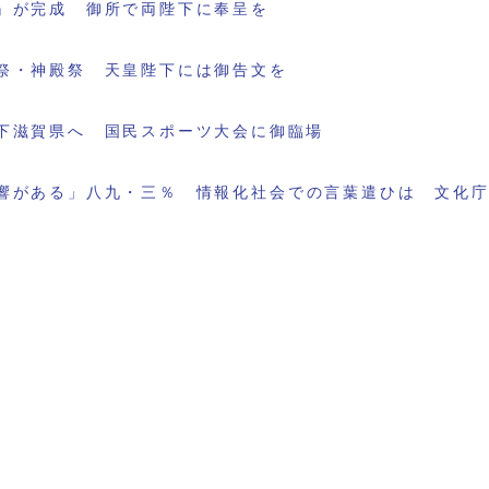
』が完成 御所で両陛下に奉呈を
祭・神殿祭 天皇陛下には御告文を
下滋賀県へ 国民スポーツ大会に御臨場
響がある」八九・三％ 情報化社会での言葉遣ひは 文化