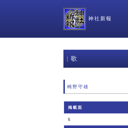
神社新報
歌
栂野守雄
掲載面
5