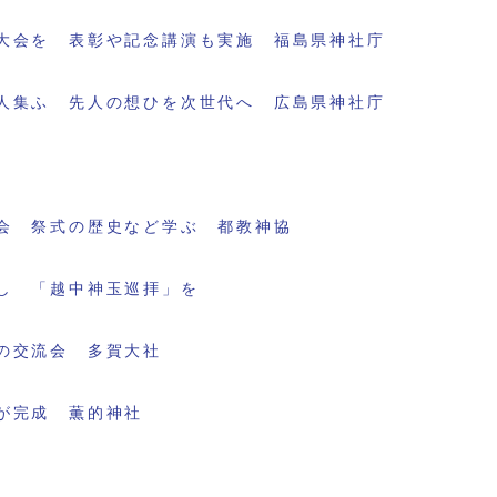
大会を 表彰や記念講演も実施 福島県神社庁
人集ふ 先人の想ひを次世代へ 広島県神社庁
会 祭式の歴史など学ぶ 都教神協
し 「越中神玉巡拝」を
の交流会 多賀大社
が完成 薫的神社