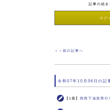
記事の続き
ログ
＜＜前の記事へ
令和07年10月06日の記
【1面】
両陛下滋賀県行