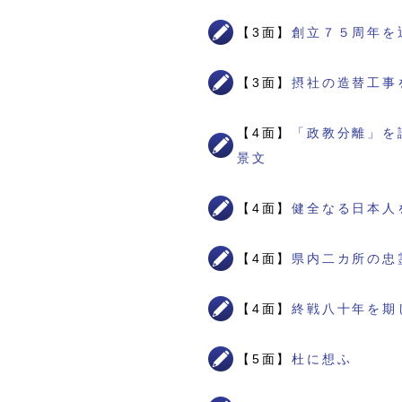
【3面】
創立７５周年を
【3面】
摂社の造替工事
【4面】
「政教分離」を
景文
【4面】
健全なる日本人
【4面】
県内二カ所の忠
【4面】
終戦八十年を期
【5面】
杜に想ふ