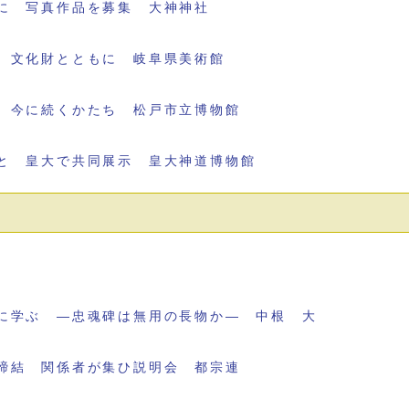
に 写真作品を募集 大神神社
 文化財とともに 岐阜県美術館
 今に続くかたち 松戸市立博物館
と 皇大で共同展示 皇大神道博物館
に学ぶ ―忠魂碑は無用の長物か― 中根 大
締結 関係者が集ひ説明会 都宗連