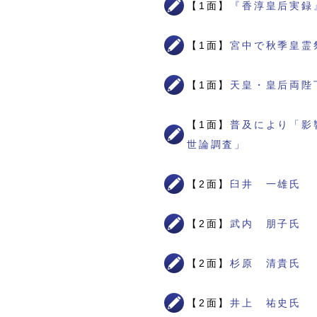
【1面】
『香淳皇后実録
【1面】
宮中で秋季皇霊
【1面】
天皇・皇后両陛
【1面】
普及により「影
世論調査」
【2面】
臼井 一雄氏
【2面】
武内 朋子氏
【2面】
杉原 清貴氏
【2面】
井上 祐史氏