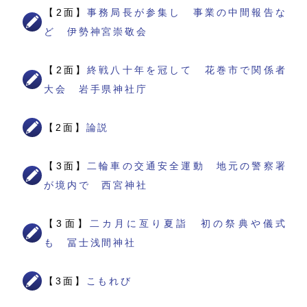
【2面】
事務局長が参集し 事業の中間報告な
ど 伊勢神宮崇敬会
【2面】
終戦八十年を冠して 花巻市で関係者
大会 岩手県神社庁
【2面】
論説
【3面】
二輪車の交通安全運動 地元の警察署
が境内で 西宮神社
【3面】
二カ月に亙り夏詣 初の祭典や儀式
も 冨士浅間神社
【3面】
こもれび