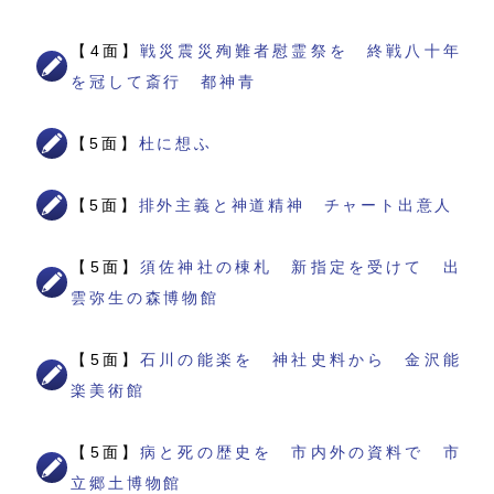
【4面】
戦災震災殉難者慰霊祭を 終戦八十年
を冠して斎行 都神青
【5面】
杜に想ふ
【5面】
排外主義と神道精神 チャート出意人
【5面】
須佐神社の棟札 新指定を受けて 出
雲弥生の森博物館
【5面】
石川の能楽を 神社史料から 金沢能
楽美術館
【5面】
病と死の歴史を 市内外の資料で 市
立郷土博物館