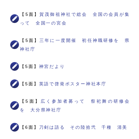
【5面】
賀茂御祖神社で総会 全国の会員が集
って 全国一の宮会
【5面】
三年に一度開催 初任神職研修を 県
神社庁
【5面】
神宮だより
【5面】
英語で啓発ポスター神社本庁
【5面】
広く参加者募って 祭祀舞の研修会
を 大分県神社庁
【6面】
刀剣は語る その陸拾弐 千種 清美