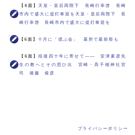
【6面】
天皇・皇后両陛下 長崎行幸啓 長崎
市内で盛大に提灯奉迎を天皇・皇后両陛下 長
崎行幸啓 長崎市内で盛大に提灯奉迎を
【6面】
十月に「偲ぶ会」 墓所で墓前祭も
【6面】
歿後四十年に寄せて―― 安津素彦先
生の教へとその思ひ出 宮崎・髙千穂神社宮
司 後藤 俊彦
プライバシーポリシー