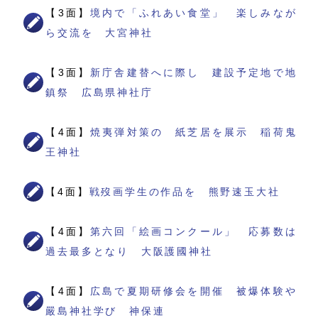
【3面】
境内で「ふれあい食堂」 楽しみなが
ら交流を 大宮神社
【3面】
新庁舎建替へに際し 建設予定地で地
鎮祭 広島県神社庁
【4面】
焼夷弾対策の 紙芝居を展示 稲荷鬼
王神社
【4面】
戦歿画学生の作品を 熊野速玉大社
【4面】
第六回「絵画コンクール」 応募数は
過去最多となり 大阪護國神社
【4面】
広島で夏期研修会を開催 被爆体験や
嚴島神社学び 神保連