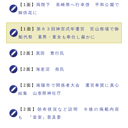
【1面】
両陛下 長崎県へ行幸啓 平和公園で
御供花に
【1面】
第６３回神宮式年遷宮 宮山祭場で御
船代祭 童男・童女も奉仕し厳かに
【2面】
黒田 豊行氏
【2面】
海老沼 堯氏
【2面】
南陽市で関係者大会 遷宮奉賛に真心
結集 山形県神社庁
【2面】
頒布状況など説明 今後の掲載内容
も 『皇室』普及委