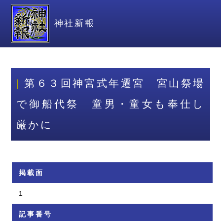
神社新報
第６３回神宮式年遷宮 宮山祭場
で御船代祭 童男・童女も奉仕し
厳かに
掲載面
1
記事番号