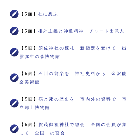
【5面】
杜に想ふ
【5面】
排外主義と神道精神 チャート出意人
【5面】
須佐神社の棟札 新指定を受けて 出
雲弥生の森博物館
【5面】
石川の能楽を 神社史料から 金沢能
楽美術館
【5面】
病と死の歴史を 市内外の資料で 市
立郷土博物館
【5面】
賀茂御祖神社で総会 全国の会員が集
って 全国一の宮会