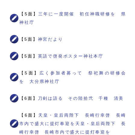
【5面】
三年に一度開催 初任神職研修を 県
神社庁
【5面】
神宮だより
【5面】
英語で啓発ポスター神社本庁
【5面】
広く参加者募って 祭祀舞の研修会
を 大分県神社庁
【6面】
刀剣は語る その陸拾弐 千種 清美
【6面】
天皇・皇后両陛下 長崎行幸啓 長崎
市内で盛大に提灯奉迎を天皇・皇后両陛下 長
崎行幸啓 長崎市内で盛大に提灯奉迎を