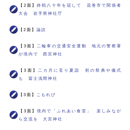
【2面】
終戦八十年を冠して 花巻市で関係者
大会 岩手県神社庁
【2面】
論説
【3面】
二輪車の交通安全運動 地元の警察署
が境内で 西宮神社
【3面】
二カ月に亙り夏詣 初の祭典や儀式
も 冨士浅間神社
【3面】
こもれび
【3面】
境内で「ふれあい食堂」 楽しみなが
ら交流を 大宮神社