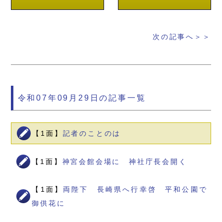
次の記事へ＞＞
令和07年09月29日の記事一覧
【1面】
記者のことのは
【1面】
神宮会館会場に 神社庁長会開く
【1面】
両陛下 長崎県へ行幸啓 平和公園で
御供花に