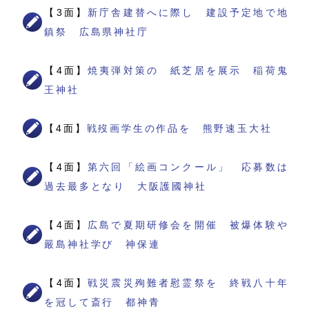
【3面】
新庁舎建替へに際し 建設予定地で地
鎮祭 広島県神社庁
【4面】
焼夷弾対策の 紙芝居を展示 稲荷鬼
王神社
【4面】
戦歿画学生の作品を 熊野速玉大社
【4面】
第六回「絵画コンクール」 応募数は
過去最多となり 大阪護國神社
【4面】
広島で夏期研修会を開催 被爆体験や
嚴島神社学び 神保連
【4面】
戦災震災殉難者慰霊祭を 終戦八十年
を冠して斎行 都神青