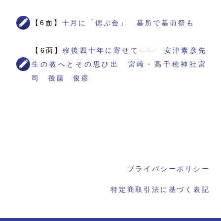
【6面】
十月に「偲ぶ会」 墓所で墓前祭も
【6面】
歿後四十年に寄せて―― 安津素彦先
生の教へとその思ひ出 宮崎・髙千穂神社宮
司 後藤 俊彦
プライバシーポリシー
特定商取引法に基づく表記