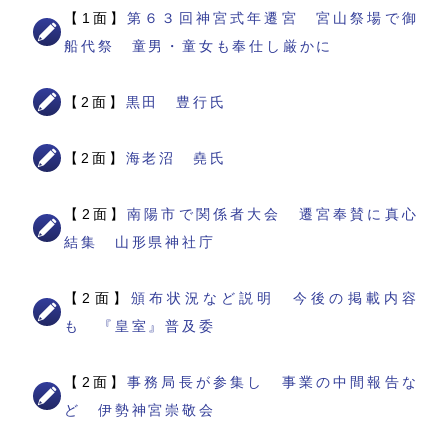
【1面】
第６３回神宮式年遷宮 宮山祭場で御
船代祭 童男・童女も奉仕し厳かに
【2面】
黒田 豊行氏
【2面】
海老沼 堯氏
【2面】
南陽市で関係者大会 遷宮奉賛に真心
結集 山形県神社庁
【2面】
頒布状況など説明 今後の掲載内容
も 『皇室』普及委
【2面】
事務局長が参集し 事業の中間報告な
ど 伊勢神宮崇敬会