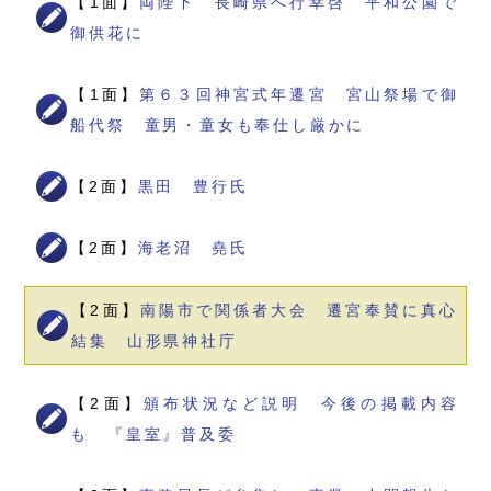
【1面】
両陛下 長崎県へ行幸啓 平和公園で
御供花に
【1面】
第６３回神宮式年遷宮 宮山祭場で御
船代祭 童男・童女も奉仕し厳かに
【2面】
黒田 豊行氏
【2面】
海老沼 堯氏
【2面】
南陽市で関係者大会 遷宮奉賛に真心
結集 山形県神社庁
【2面】
頒布状況など説明 今後の掲載内容
も 『皇室』普及委