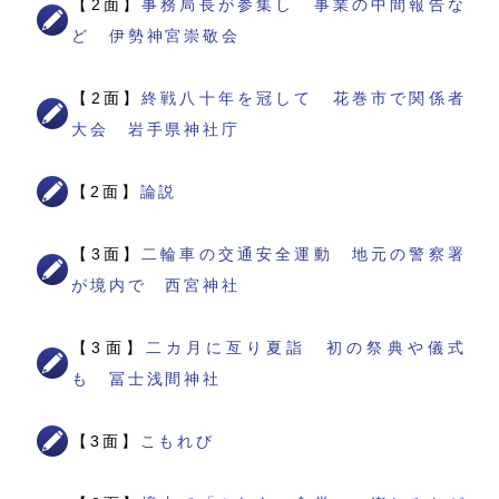
【2面】
事務局長が参集し 事業の中間報告な
ど 伊勢神宮崇敬会
【2面】
終戦八十年を冠して 花巻市で関係者
大会 岩手県神社庁
【2面】
論説
【3面】
二輪車の交通安全運動 地元の警察署
が境内で 西宮神社
【3面】
二カ月に亙り夏詣 初の祭典や儀式
も 冨士浅間神社
【3面】
こもれび