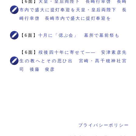
【6面】
天皇・皇后両陛下 長崎行幸啓 長崎
市内で盛大に提灯奉迎を天皇・皇后両陛下 長
崎行幸啓 長崎市内で盛大に提灯奉迎を
【6面】
十月に「偲ぶ会」 墓所で墓前祭も
【6面】
歿後四十年に寄せて―― 安津素彦先
生の教へとその思ひ出 宮崎・髙千穂神社宮
司 後藤 俊彦
プライバシーポリシー