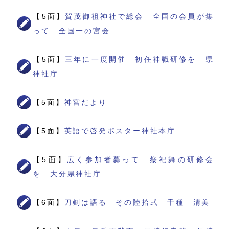
【5面】
賀茂御祖神社で総会 全国の会員が集
って 全国一の宮会
【5面】
三年に一度開催 初任神職研修を 県
神社庁
【5面】
神宮だより
【5面】
英語で啓発ポスター神社本庁
【5面】
広く参加者募って 祭祀舞の研修会
を 大分県神社庁
【6面】
刀剣は語る その陸拾弐 千種 清美