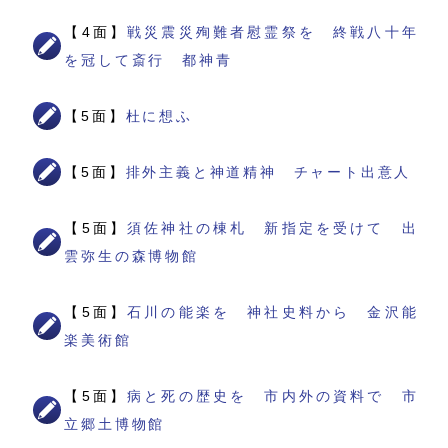
【4面】
戦災震災殉難者慰霊祭を 終戦八十年
を冠して斎行 都神青
【5面】
杜に想ふ
【5面】
排外主義と神道精神 チャート出意人
【5面】
須佐神社の棟札 新指定を受けて 出
雲弥生の森博物館
【5面】
石川の能楽を 神社史料から 金沢能
楽美術館
【5面】
病と死の歴史を 市内外の資料で 市
立郷土博物館