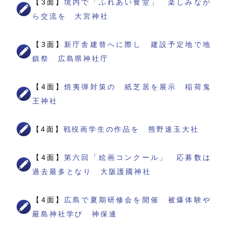
【3面】
境内で「ふれあい食堂」 楽しみなが
ら交流を 大宮神社
【3面】
新庁舎建替へに際し 建設予定地で地
鎮祭 広島県神社庁
【4面】
焼夷弾対策の 紙芝居を展示 稲荷鬼
王神社
【4面】
戦歿画学生の作品を 熊野速玉大社
【4面】
第六回「絵画コンクール」 応募数は
過去最多となり 大阪護國神社
【4面】
広島で夏期研修会を開催 被爆体験や
嚴島神社学び 神保連