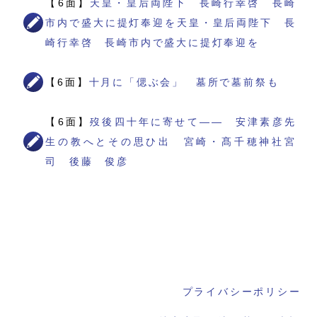
【6面】
天皇・皇后両陛下 長崎行幸啓 長崎
市内で盛大に提灯奉迎を天皇・皇后両陛下 長
崎行幸啓 長崎市内で盛大に提灯奉迎を
【6面】
十月に「偲ぶ会」 墓所で墓前祭も
【6面】
歿後四十年に寄せて―― 安津素彦先
生の教へとその思ひ出 宮崎・髙千穂神社宮
司 後藤 俊彦
プライバシーポリシー