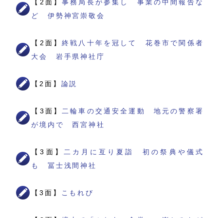
【2面】
事務局長が参集し 事業の中間報告な
ど 伊勢神宮崇敬会
【2面】
終戦八十年を冠して 花巻市で関係者
大会 岩手県神社庁
【2面】
論説
【3面】
二輪車の交通安全運動 地元の警察署
が境内で 西宮神社
【3面】
二カ月に亙り夏詣 初の祭典や儀式
も 冨士浅間神社
【3面】
こもれび