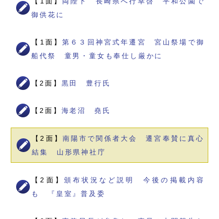
【1面】
両陛下 長崎県へ行幸啓 平和公園で
御供花に
【1面】
第６３回神宮式年遷宮 宮山祭場で御
船代祭 童男・童女も奉仕し厳かに
【2面】
黒田 豊行氏
【2面】
海老沼 堯氏
【2面】
南陽市で関係者大会 遷宮奉賛に真心
結集 山形県神社庁
【2面】
頒布状況など説明 今後の掲載内容
も 『皇室』普及委