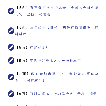
【5面】
賀茂御祖神社で総会 全国の会員が集
って 全国一の宮会
【5面】
三年に一度開催 初任神職研修を 県
神社庁
【5面】
神宮だより
【5面】
英語で啓発ポスター神社本庁
【5面】
広く参加者募って 祭祀舞の研修会
を 大分県神社庁
【6面】
刀剣は語る その陸拾弐 千種 清美