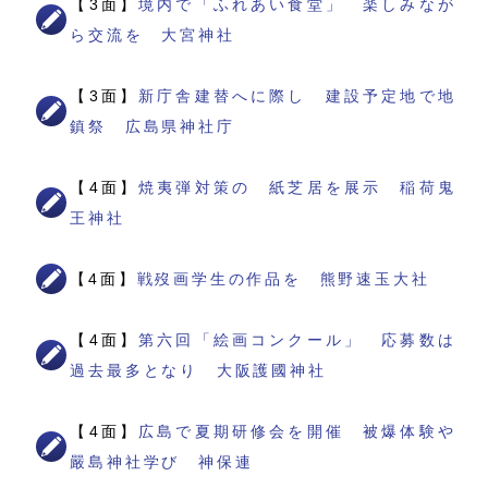
【3面】
境内で「ふれあい食堂」 楽しみなが
ら交流を 大宮神社
【3面】
新庁舎建替へに際し 建設予定地で地
鎮祭 広島県神社庁
【4面】
焼夷弾対策の 紙芝居を展示 稲荷鬼
王神社
【4面】
戦歿画学生の作品を 熊野速玉大社
【4面】
第六回「絵画コンクール」 応募数は
過去最多となり 大阪護國神社
【4面】
広島で夏期研修会を開催 被爆体験や
嚴島神社学び 神保連