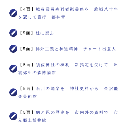
【4面】
戦災震災殉難者慰霊祭を 終戦八十年
を冠して斎行 都神青
【5面】
杜に想ふ
【5面】
排外主義と神道精神 チャート出意人
【5面】
須佐神社の棟札 新指定を受けて 出
雲弥生の森博物館
【5面】
石川の能楽を 神社史料から 金沢能
楽美術館
【5面】
病と死の歴史を 市内外の資料で 市
立郷土博物館