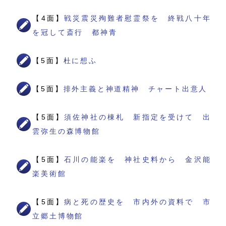
【4面】
戦災震災殉難者慰霊祭を 終戦八十年
を冠して斎行 都神青
【5面】
杜に想ふ
【5面】
排外主義と神道精神 チャート出意人
【5面】
須佐神社の棟札 新指定を受けて 出
雲弥生の森博物館
【5面】
石川の能楽を 神社史料から 金沢能
楽美術館
【5面】
病と死の歴史を 市内外の資料で 市
立郷土博物館