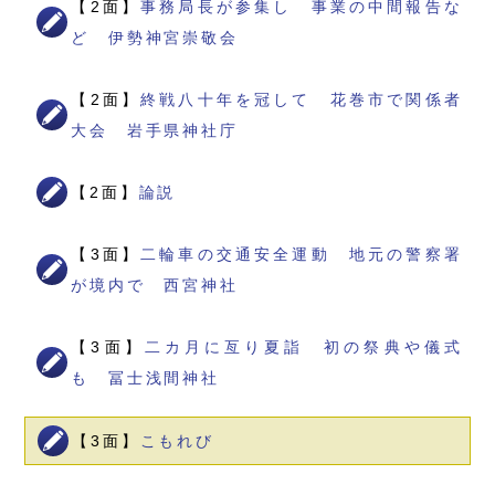
【2面】
事務局長が参集し 事業の中間報告な
ど 伊勢神宮崇敬会
【2面】
終戦八十年を冠して 花巻市で関係者
大会 岩手県神社庁
【2面】
論説
【3面】
二輪車の交通安全運動 地元の警察署
が境内で 西宮神社
【3面】
二カ月に亙り夏詣 初の祭典や儀式
も 冨士浅間神社
【3面】
こもれび