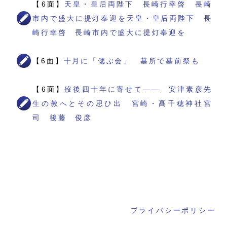
【6面】
天皇・皇后両陛下 長崎行幸啓 長崎
市内で盛大に提灯奉迎を天皇・皇后両陛下 長
崎行幸啓 長崎市内で盛大に提灯奉迎を
【6面】
十月に「偲ぶ会」 墓所で墓前祭も
【6面】
歿後四十年に寄せて―― 安津素彦先
生の教へとその思ひ出 宮崎・髙千穂神社宮
司 後藤 俊彦
プライバシーポリシー