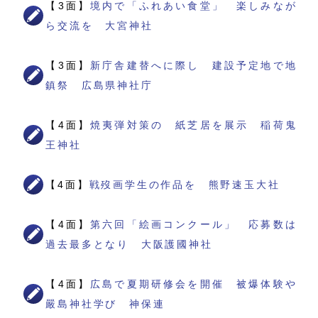
【3面】
境内で「ふれあい食堂」 楽しみなが
ら交流を 大宮神社
【3面】
新庁舎建替へに際し 建設予定地で地
鎮祭 広島県神社庁
【4面】
焼夷弾対策の 紙芝居を展示 稲荷鬼
王神社
【4面】
戦歿画学生の作品を 熊野速玉大社
【4面】
第六回「絵画コンクール」 応募数は
過去最多となり 大阪護國神社
【4面】
広島で夏期研修会を開催 被爆体験や
嚴島神社学び 神保連