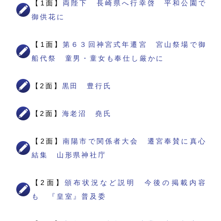
【1面】
両陛下 長崎県へ行幸啓 平和公園で
御供花に
【1面】
第６３回神宮式年遷宮 宮山祭場で御
船代祭 童男・童女も奉仕し厳かに
【2面】
黒田 豊行氏
【2面】
海老沼 堯氏
【2面】
南陽市で関係者大会 遷宮奉賛に真心
結集 山形県神社庁
【2面】
頒布状況など説明 今後の掲載内容
も 『皇室』普及委