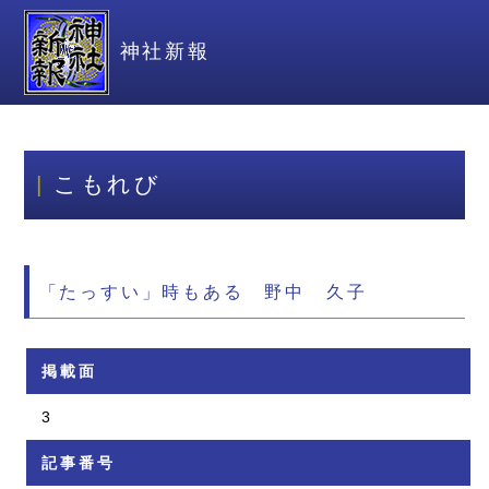
神社新報
こもれび
「たっすい」時もある 野中 久子
掲載面
3
記事番号