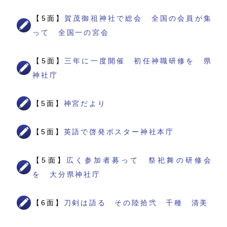
【5面】
賀茂御祖神社で総会 全国の会員が集
って 全国一の宮会
【5面】
三年に一度開催 初任神職研修を 県
神社庁
【5面】
神宮だより
【5面】
英語で啓発ポスター神社本庁
【5面】
広く参加者募って 祭祀舞の研修会
を 大分県神社庁
【6面】
刀剣は語る その陸拾弐 千種 清美