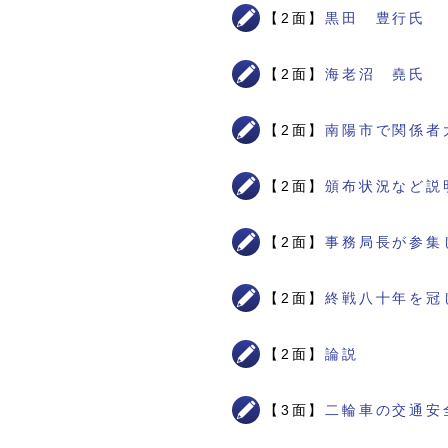
【2面】
黒田 豊行氏
【2面】
海老沼 堯氏
【2面】
南陽市で関係者
【2面】
頒布状況など説
【2面】
事務局長が参集
【2面】
終戦八十年を冠
【2面】
論説
【3面】
二輪車の交通安