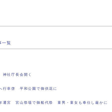
事一覧
 神社庁長会開く
へ行幸啓 平和公園で御供花に
年遷宮 宮山祭場で御船代祭 童男・童女も奉仕し厳かに