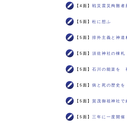
【4面】
戦災震災殉難者
【5面】
杜に想ふ
【5面】
排外主義と神道
【5面】
須佐神社の棟札
【5面】
石川の能楽を 
【5面】
病と死の歴史を
【5面】
賀茂御祖神社で
【5面】
三年に一度開催