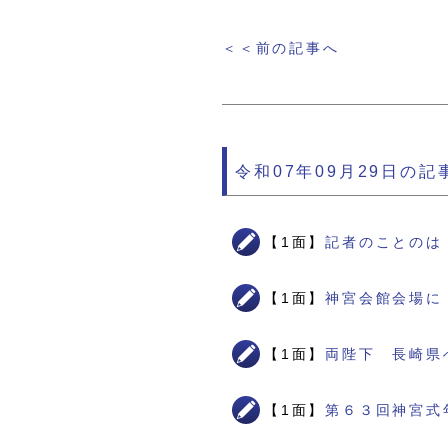
＜＜前の記事へ
令和07年09月29日の記
【1面】
記者のことのは
【1面】
神宮会館会場に
【1面】
両陛下 長崎県
【1面】
第６３回神宮式