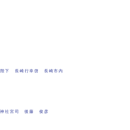
両陛下 長崎行幸啓 長崎市内
穂神社宮司 後藤 俊彦