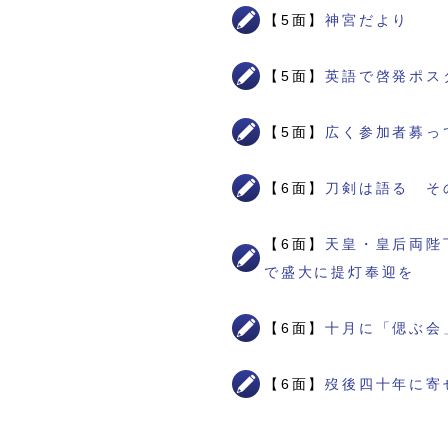
【5面】
神宮だより
【5面】
英語で啓発ポス
【5面】
広く参加者募っ
【6面】
刀剣は語る そ
【6面】
天皇・皇后両陛
で盛大に提灯奉迎を
【6面】
十月に「偲ぶ会
【6面】
歿後四十年に寄