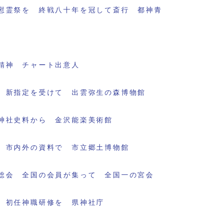
慰霊祭を 終戦八十年を冠して斎行 都神青
精神 チャート出意人
 新指定を受けて 出雲弥生の森博物館
神社史料から 金沢能楽美術館
 市内外の資料で 市立郷土博物館
総会 全国の会員が集って 全国一の宮会
 初任神職研修を 県神社庁