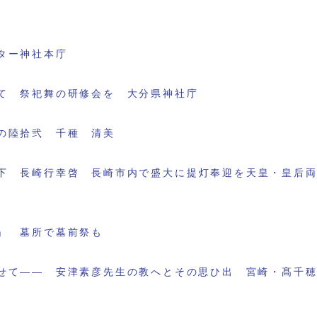
ター神社本庁
て 祭祀舞の研修会を 大分県神社庁
の陸拾弐 千種 清美
下 長崎行幸啓 長崎市内で盛大に提灯奉迎を天皇・皇后
」 墓所で墓前祭も
せて―― 安津素彦先生の教へとその思ひ出 宮崎・髙千