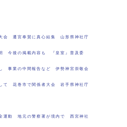
大会 遷宮奉賛に真心結集 山形県神社庁
明 今後の掲載内容も 『皇室』普及委
し 事業の中間報告など 伊勢神宮崇敬会
して 花巻市で関係者大会 岩手県神社庁
全運動 地元の警察署が境内で 西宮神社