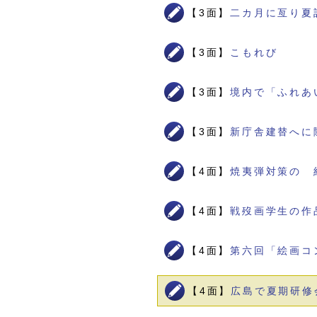
【3面】
二カ月に亙り夏
【3面】
こもれび
【3面】
境内で「ふれあ
【3面】
新庁舎建替へに
【4面】
焼夷弾対策の 
【4面】
戦歿画学生の作
【4面】
第六回「絵画コ
【4面】
広島で夏期研修