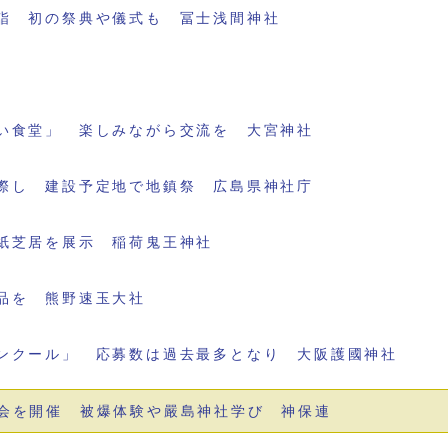
詣 初の祭典や儀式も 冨士浅間神社
い食堂」 楽しみながら交流を 大宮神社
際し 建設予定地で地鎮祭 広島県神社庁
紙芝居を展示 稲荷鬼王神社
品を 熊野速玉大社
ンクール」 応募数は過去最多となり 大阪護國神社
会を開催 被爆体験や嚴島神社学び 神保連