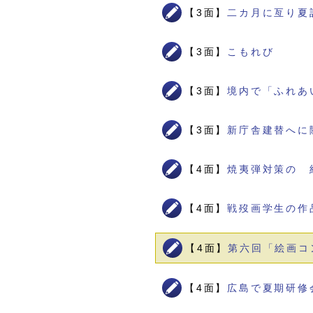
【3面】
二カ月に亙り夏
【3面】
こもれび
【3面】
境内で「ふれあ
【3面】
新庁舎建替へに
【4面】
焼夷弾対策の 
【4面】
戦歿画学生の作
【4面】
第六回「絵画コ
【4面】
広島で夏期研修