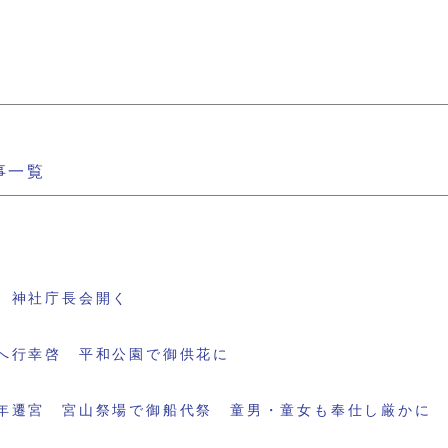
事一覧
 神社庁長会開く
へ行幸啓 平和公園で御供花に
年遷宮 宮山祭場で御船代祭 童男・童女も奉仕し厳かに