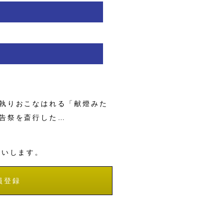
執りおこなはれる「献燈みた
告祭を斎行した…
願いします。
員登録