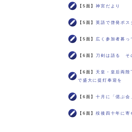
【5面】
神宮だより
【5面】
英語で啓発ポス
【5面】
広く参加者募っ
【6面】
刀剣は語る そ
【6面】
天皇・皇后両陛
で盛大に提灯奉迎を
【6面】
十月に「偲ぶ会
【6面】
歿後四十年に寄