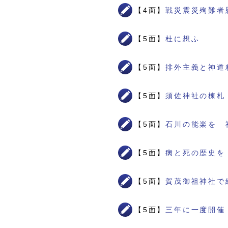
【4面】
戦災震災殉難者
【5面】
杜に想ふ
【5面】
排外主義と神道
【5面】
須佐神社の棟札
【5面】
石川の能楽を 
【5面】
病と死の歴史を
【5面】
賀茂御祖神社で
【5面】
三年に一度開催