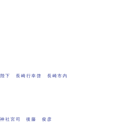
両陛下 長崎行幸啓 長崎市内
穂神社宮司 後藤 俊彦