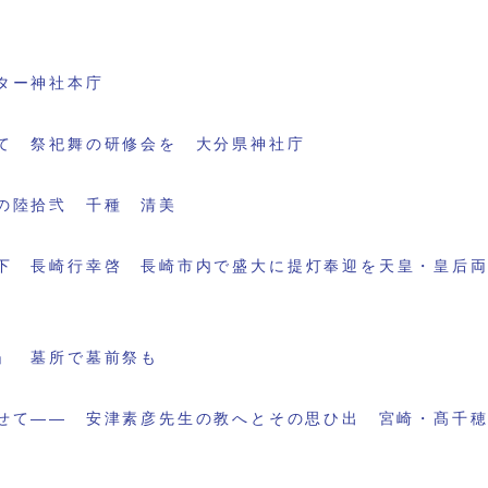
ター神社本庁
て 祭祀舞の研修会を 大分県神社庁
の陸拾弐 千種 清美
下 長崎行幸啓 長崎市内で盛大に提灯奉迎を天皇・皇后
」 墓所で墓前祭も
せて―― 安津素彦先生の教へとその思ひ出 宮崎・髙千