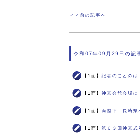
＜＜前の記事へ
令和07年09月29日の記
【1面】
記者のことのは
【1面】
神宮会館会場に
【1面】
両陛下 長崎県
【1面】
第６３回神宮式