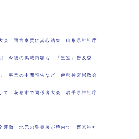
大会 遷宮奉賛に真心結集 山形県神社庁
明 今後の掲載内容も 『皇室』普及委
し 事業の中間報告など 伊勢神宮崇敬会
して 花巻市で関係者大会 岩手県神社庁
全運動 地元の警察署が境内で 西宮神社