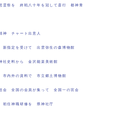
慰霊祭を 終戦八十年を冠して斎行 都神青
精神 チャート出意人
 新指定を受けて 出雲弥生の森博物館
神社史料から 金沢能楽美術館
 市内外の資料で 市立郷土博物館
総会 全国の会員が集って 全国一の宮会
 初任神職研修を 県神社庁