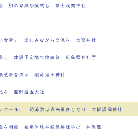
詣 初の祭典や儀式も 冨士浅間神社
い食堂」 楽しみながら交流を 大宮神社
際し 建設予定地で地鎮祭 広島県神社庁
紙芝居を展示 稲荷鬼王神社
品を 熊野速玉大社
ンクール」 応募数は過去最多となり 大阪護國神社
会を開催 被爆体験や嚴島神社学び 神保連