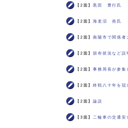
【2面】
黒田 豊行氏
【2面】
海老沼 堯氏
【2面】
南陽市で関係者
【2面】
頒布状況など説
【2面】
事務局長が参集
【2面】
終戦八十年を冠
【2面】
論説
【3面】
二輪車の交通安