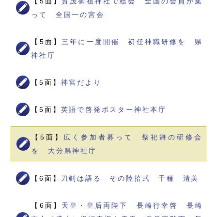
【5面】
賀茂御祖神社で総会 全国の会員が集
って 全国一の宮会
【5面】
三年に一度開催 初任神職研修を 県
神社庁
【5面】
神宮だより
【5面】
英語で啓発ポスター神社本庁
【5面】
広く参加者募って 祭祀舞の研修会
を 大分県神社庁
【6面】
刀剣は語る その陸拾弐 千種 清美
【6面】
天皇・皇后両陛下 長崎行幸啓 長崎