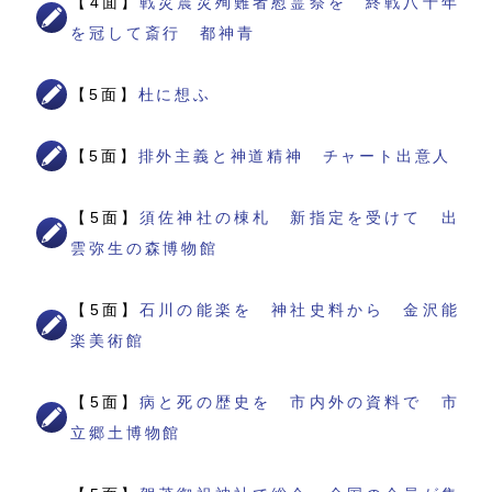
【4面】
戦災震災殉難者慰霊祭を 終戦八十年
を冠して斎行 都神青
【5面】
杜に想ふ
【5面】
排外主義と神道精神 チャート出意人
【5面】
須佐神社の棟札 新指定を受けて 出
雲弥生の森博物館
【5面】
石川の能楽を 神社史料から 金沢能
楽美術館
【5面】
病と死の歴史を 市内外の資料で 市
立郷土博物館