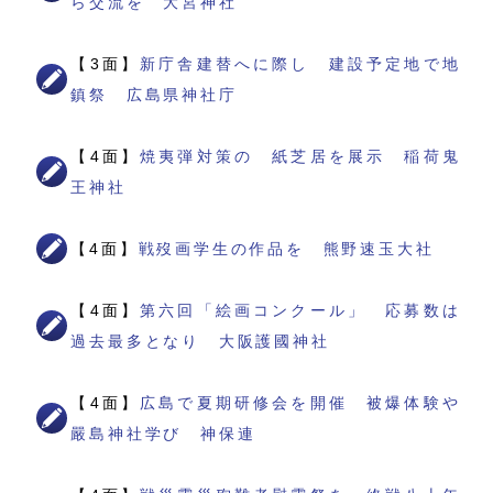
ら交流を 大宮神社
【3面】
新庁舎建替へに際し 建設予定地で地
鎮祭 広島県神社庁
【4面】
焼夷弾対策の 紙芝居を展示 稲荷鬼
王神社
【4面】
戦歿画学生の作品を 熊野速玉大社
【4面】
第六回「絵画コンクール」 応募数は
過去最多となり 大阪護國神社
【4面】
広島で夏期研修会を開催 被爆体験や
嚴島神社学び 神保連