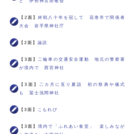
ど 伊勢神宮崇敬会
【2面】
終戦八十年を冠して 花巻市で関係者
大会 岩手県神社庁
【2面】
論説
【3面】
二輪車の交通安全運動 地元の警察署
が境内で 西宮神社
【3面】
二カ月に亙り夏詣 初の祭典や儀式
も 冨士浅間神社
【3面】
こもれび
【3面】
境内で「ふれあい食堂」 楽しみなが