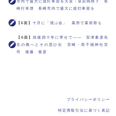
市内で盛大に提灯奉迎を天皇・皇后両陛下 長
崎行幸啓 長崎市内で盛大に提灯奉迎を
【6面】
十月に「偲ぶ会」 墓所で墓前祭も
【6面】
歿後四十年に寄せて―― 安津素彦先
生の教へとその思ひ出 宮崎・髙千穂神社宮
司 後藤 俊彦
プライバシーポリシー
特定商取引法に基づく表記