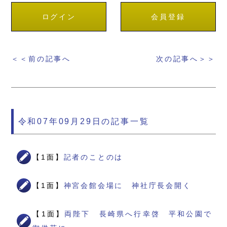
ログイン
会員登録
＜＜前の記事へ
次の記事へ＞＞
令和07年09月29日の記事一覧
【1面】
記者のことのは
【1面】
神宮会館会場に 神社庁長会開く
【1面】
両陛下 長崎県へ行幸啓 平和公園で