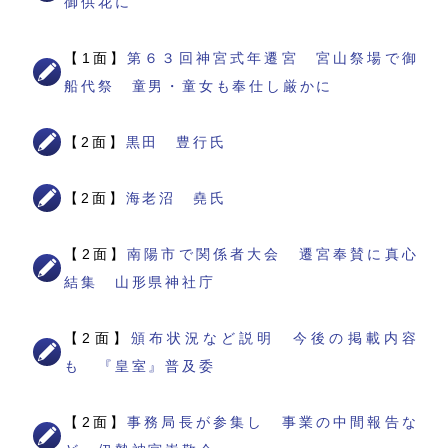
御供花に
【1面】
第６３回神宮式年遷宮 宮山祭場で御
船代祭 童男・童女も奉仕し厳かに
【2面】
黒田 豊行氏
【2面】
海老沼 堯氏
【2面】
南陽市で関係者大会 遷宮奉賛に真心
結集 山形県神社庁
【2面】
頒布状況など説明 今後の掲載内容
も 『皇室』普及委
【2面】
事務局長が参集し 事業の中間報告な