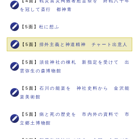
【4面】
戦災震災殉難者慰霊祭を 終戦八十年
を冠して斎行 都神青
【5面】
杜に想ふ
【5面】
排外主義と神道精神 チャート出意人
【5面】
須佐神社の棟札 新指定を受けて 出
雲弥生の森博物館
【5面】
石川の能楽を 神社史料から 金沢能
楽美術館
【5面】
病と死の歴史を 市内外の資料で 市
立郷土博物館