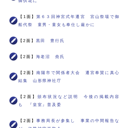
御供花に
【1面】
第６３回神宮式年遷宮 宮山祭場で御
船代祭 童男・童女も奉仕し厳かに
【2面】
黒田 豊行氏
【2面】
海老沼 堯氏
【2面】
南陽市で関係者大会 遷宮奉賛に真心
結集 山形県神社庁
【2面】
頒布状況など説明 今後の掲載内容
も 『皇室』普及委
【2面】
事務局長が参集し 事業の中間報告な