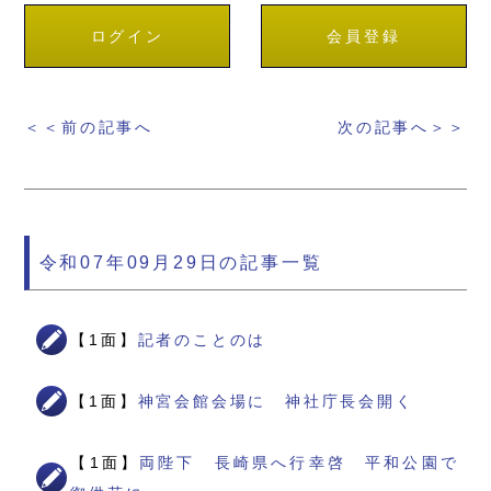
ログイン
会員登録
＜＜前の記事へ
次の記事へ＞＞
令和07年09月29日の記事一覧
【1面】
記者のことのは
【1面】
神宮会館会場に 神社庁長会開く
【1面】
両陛下 長崎県へ行幸啓 平和公園で