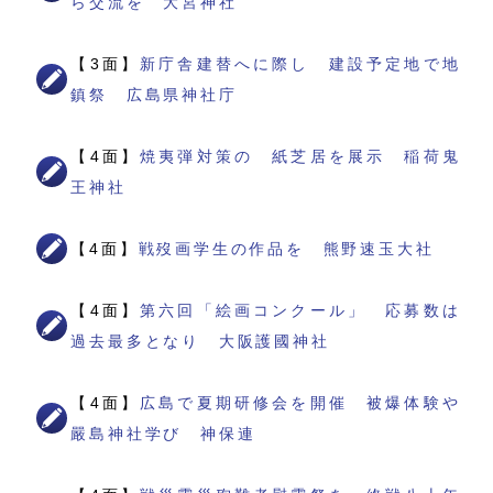
ら交流を 大宮神社
【3面】
新庁舎建替へに際し 建設予定地で地
鎮祭 広島県神社庁
【4面】
焼夷弾対策の 紙芝居を展示 稲荷鬼
王神社
【4面】
戦歿画学生の作品を 熊野速玉大社
【4面】
第六回「絵画コンクール」 応募数は
過去最多となり 大阪護國神社
【4面】
広島で夏期研修会を開催 被爆体験や
嚴島神社学び 神保連