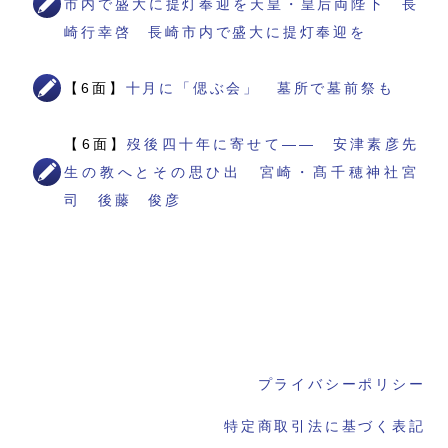
市内で盛大に提灯奉迎を天皇・皇后両陛下 長
崎行幸啓 長崎市内で盛大に提灯奉迎を
【6面】
十月に「偲ぶ会」 墓所で墓前祭も
【6面】
歿後四十年に寄せて―― 安津素彦先
生の教へとその思ひ出 宮崎・髙千穂神社宮
司 後藤 俊彦
プライバシーポリシー
特定商取引法に基づく表記