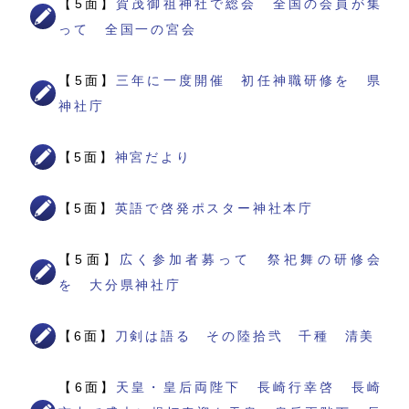
【5面】
賀茂御祖神社で総会 全国の会員が集
って 全国一の宮会
【5面】
三年に一度開催 初任神職研修を 県
神社庁
【5面】
神宮だより
【5面】
英語で啓発ポスター神社本庁
【5面】
広く参加者募って 祭祀舞の研修会
を 大分県神社庁
【6面】
刀剣は語る その陸拾弐 千種 清美
【6面】
天皇・皇后両陛下 長崎行幸啓 長崎