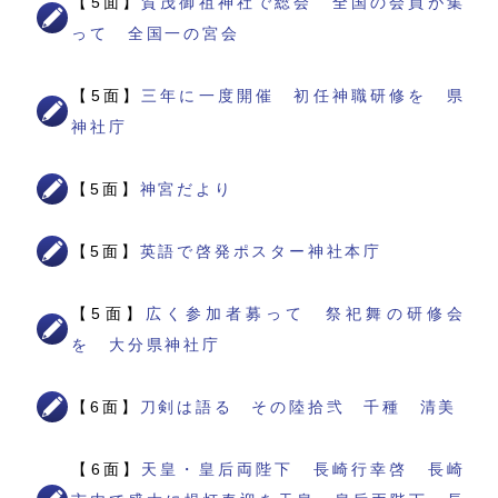
【5面】
賀茂御祖神社で総会 全国の会員が集
って 全国一の宮会
【5面】
三年に一度開催 初任神職研修を 県
神社庁
【5面】
神宮だより
【5面】
英語で啓発ポスター神社本庁
【5面】
広く参加者募って 祭祀舞の研修会
を 大分県神社庁
【6面】
刀剣は語る その陸拾弐 千種 清美
【6面】
天皇・皇后両陛下 長崎行幸啓 長崎