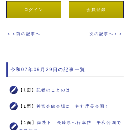
ログイン
会員登録
＜＜前の記事へ
次の記事へ＞＞
令和07年09月29日の記事一覧
【1面】
記者のことのは
【1面】
神宮会館会場に 神社庁長会開く
【1面】
両陛下 長崎県へ行幸啓 平和公園で