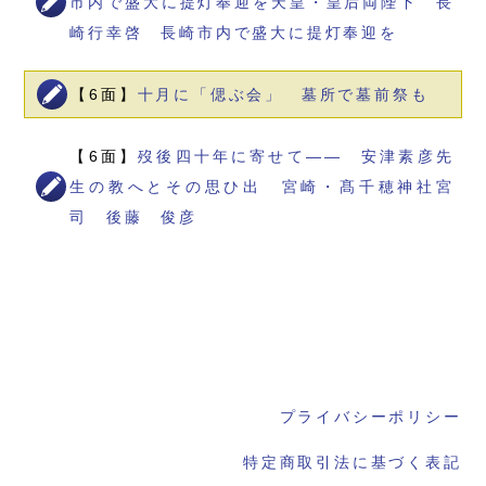
市内で盛大に提灯奉迎を天皇・皇后両陛下 長
崎行幸啓 長崎市内で盛大に提灯奉迎を
【6面】
十月に「偲ぶ会」 墓所で墓前祭も
【6面】
歿後四十年に寄せて―― 安津素彦先
生の教へとその思ひ出 宮崎・髙千穂神社宮
司 後藤 俊彦
プライバシーポリシー
特定商取引法に基づく表記