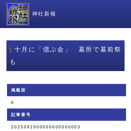
神社新報
十月に「偲ぶ会」 墓所で墓前祭
も
掲載面
6
記事番号
2025092900000600000003