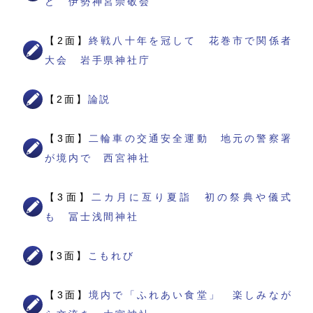
ど 伊勢神宮崇敬会
【2面】
終戦八十年を冠して 花巻市で関係者
大会 岩手県神社庁
【2面】
論説
【3面】
二輪車の交通安全運動 地元の警察署
が境内で 西宮神社
【3面】
二カ月に亙り夏詣 初の祭典や儀式
も 冨士浅間神社
【3面】
こもれび
【3面】
境内で「ふれあい食堂」 楽しみなが