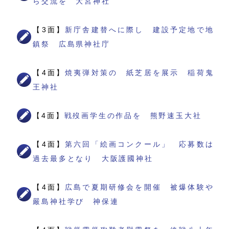
ら交流を 大宮神社
【3面】
新庁舎建替へに際し 建設予定地で地
鎮祭 広島県神社庁
【4面】
焼夷弾対策の 紙芝居を展示 稲荷鬼
王神社
【4面】
戦歿画学生の作品を 熊野速玉大社
【4面】
第六回「絵画コンクール」 応募数は
過去最多となり 大阪護國神社
【4面】
広島で夏期研修会を開催 被爆体験や
嚴島神社学び 神保連