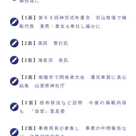
御供花に
【1面】
第６３回神宮式年遷宮 宮山祭場で御
船代祭 童男・童女も奉仕し厳かに
【2面】
黒田 豊行氏
【2面】
海老沼 堯氏
【2面】
南陽市で関係者大会 遷宮奉賛に真心
結集 山形県神社庁
【2面】
頒布状況など説明 今後の掲載内容
も 『皇室』普及委
【2面】
事務局長が参集し 事業の中間報告な