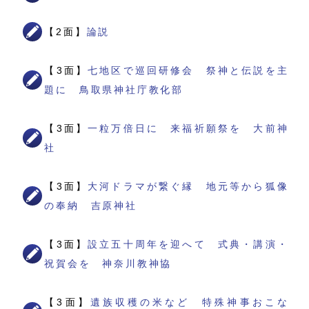
【2面】
論説
【3面】
七地区で巡回研修会 祭神と伝説を主
題に 鳥取県神社庁教化部
【3面】
一粒万倍日に 来福祈願祭を 大前神
社
【3面】
大河ドラマが繋ぐ縁 地元等から狐像
の奉納 吉原神社
【3面】
設立五十周年を迎へて 式典・講演・
祝賀会を 神奈川教神協
【3面】
遺族収穫の米など 特殊神事おこな