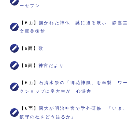
ーセブン
【6面】
描かれた神仏 謎に迫る展示 静嘉堂
文庫美術館
【6面】
歌
【6面】
神宮だより
【6面】
石清水祭の「御花神饌」を奉製 ワー
クショップに皇大生が 心游舎
【6面】
國大が明治神宮で学外研修 「いま、
鎮守の杜をどう語るか」