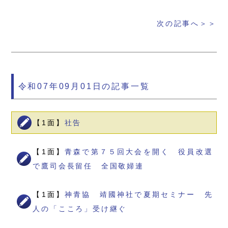
次の記事へ＞＞
令和07年09月01日の記事一覧
【1面】
社告
【1面】
青森で第７５回大会を開く 役員改選
で鷹司会長留任 全国敬婦連
【1面】
神青協 靖國神社で夏期セミナー 先
人の「こころ」受け継ぐ