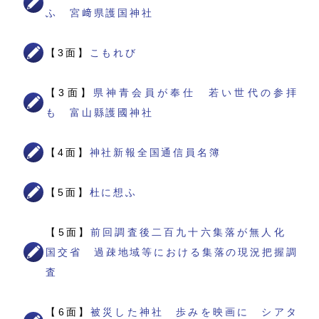
ふ 宮﨑県護国神社
【3面】
こもれび
【3面】
県神青会員が奉仕 若い世代の参拝
も 富山縣護國神社
【4面】
神社新報全国通信員名簿
【5面】
杜に想ふ
【5面】
前回調査後二百九十六集落が無人化
国交省 過疎地域等における集落の現況把握調
査
【6面】
被災した神社 歩みを映画に シアタ