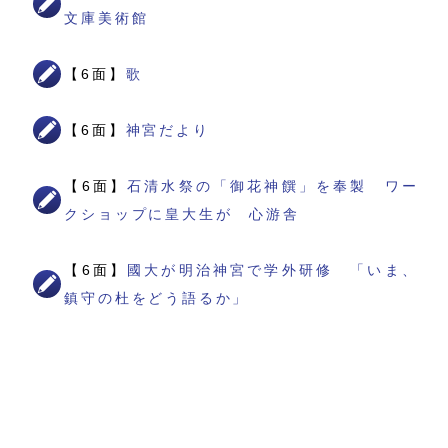
文庫美術館
【6面】
歌
【6面】
神宮だより
【6面】
石清水祭の「御花神饌」を奉製 ワー
クショップに皇大生が 心游舎
【6面】
國大が明治神宮で学外研修 「いま、
鎮守の杜をどう語るか」