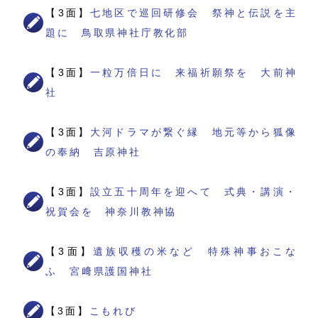
【3面】
七地区で巡回研修会 祭神と伝説を主
題に 鳥取県神社庁教化部
【3面】
一粒万倍日に 来福祈願祭を 大前神
社
【3面】
大河ドラマが繋ぐ縁 地元等から狐像
の奉納 吉原神社
【3面】
設立五十周年を迎へて 式典・講演・
祝賀会を 神奈川教神協
【3面】
遺族収穫の米など 特殊神事おこな
ふ 宮﨑県護国神社
【3面】
こもれび