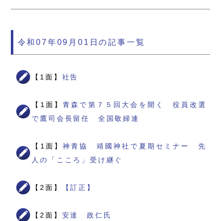
令和07年09月01日の記事一覧
【1面】
社告
【1面】
青森で第７５回大会を開く 役員改選
で鷹司会長留任 全国敬婦連
【1面】
神青協 靖國神社で夏期セミナー 先
人の「こころ」受け継ぐ
【2面】
【訂正】
【2面】
安達 政仁氏