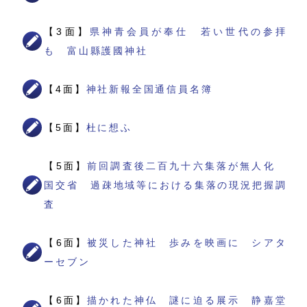
【3面】
県神青会員が奉仕 若い世代の参拝
も 富山縣護國神社
【4面】
神社新報全国通信員名簿
【5面】
杜に想ふ
【5面】
前回調査後二百九十六集落が無人化
国交省 過疎地域等における集落の現況把握調
査
【6面】
被災した神社 歩みを映画に シアタ
ーセブン
【6面】
描かれた神仏 謎に迫る展示 静嘉堂